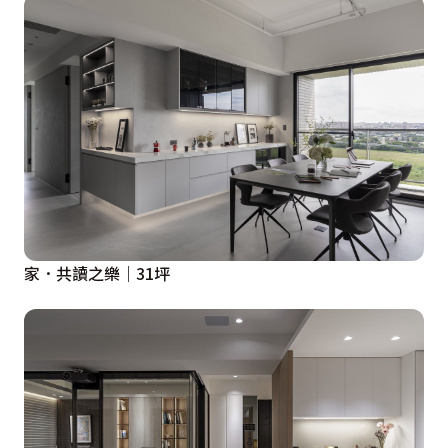
家．共讀之樂｜31坪