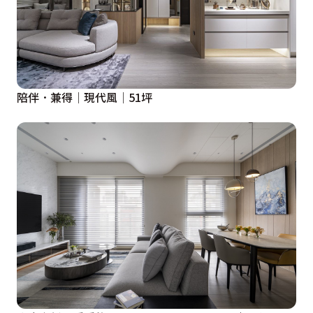
陪伴．兼得│現代風│51坪