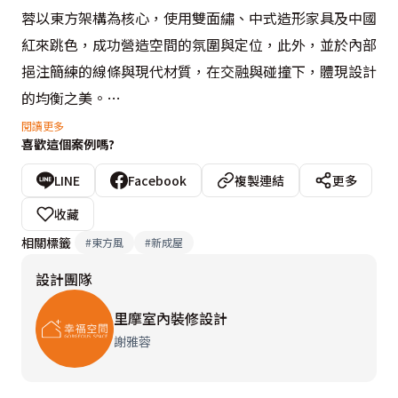
蓉以東方架構為核心，使用雙面繡、中式造形家具及中國
紅來跳色，成功營造空間的氛圍與定位，此外，並於內部
挹注簡練的線條與現代材質，在交融與碰撞下，體現設計
的均衡之美。

閱讀更多
喜歡這個案例嗎?
從玄關區轉進客廳，四幅「梅、蘭、竹、菊」的藝術畫
作，以雙面繡的形式躍然於眼前，其伸展的枝枒彷彿在空
LINE
Facebook
複製連結
更多
間散發芬芳。而沙發背牆與書房連結的牆面，里摩設計則
收藏
以斜切面作為視覺上的引導，巧妙化解尖銳的直角轉折，
相關標籤
#
東方風
#
新成屋
上方塗抹鮮明的中國紅，用色調來強調並延續整體的東方
設計團隊
況味。
里摩室內裝修設計
謝雅蓉