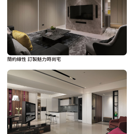
簡約線性 訂製魅力時尚宅