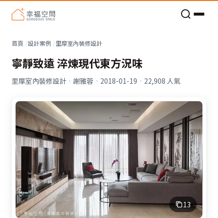
老屋預算分配與高 CP 值煥新術
看不見的居家風險和翻新關鍵
老屋預算分配與高 CP 值煥新術
首頁
設計案例
里摩室內裝修設計
寧靜致遠 淬煉現代東方況味
里摩室內裝修設計
·
謝雅蓉
·
2018-01-19
·
22,908
人氣
13