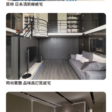
質粹 日系清新療癒宅
時尚驚艷 品味高訂質感宅