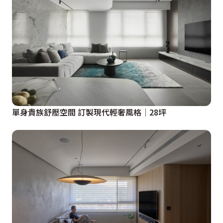
單身貴族舒壓空間 訂製現代輕奢風格│28坪