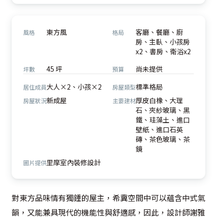
東方風
客廳、餐廳、廚
風格
格局
房、主臥、小孩房
x2、書房、衛浴x2
45 坪
尚未提供
坪數
預算
大人×2、小孩×2
標準格局
居住成員
房屋類型
新成屋
厚皮白橡、大理
房屋狀況
主要建材
石、夾紗玻璃、黑
鐵、珪藻土、進口
壁紙、進口石英
磚、茶色玻璃、茶
鏡
里摩室內裝修設計
圖片提供
對東方品味情有獨鍾的屋主，希冀空間中可以蘊含中式氣
韻，又能兼具現代的機能性與舒適感，因此，設計師謝雅