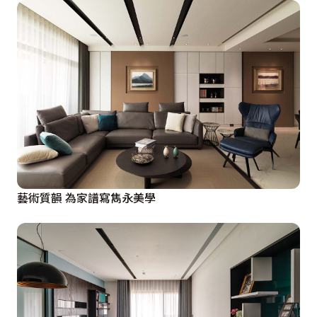
藝術質韻 為家譜寫雋永美學