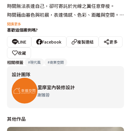
時間無法表達自己，卻可寄託於光線之翼任意穿梭。

時間藉由暮色與初晨，表達情感、色彩、距離與空間。

在暮與晨的空間裏，我們身在其中，就在體驗這份美好！

閱讀更多
喜歡這個案例嗎?
本案獲得－Berlin Design Award 2022
LINE
Facebook
複製連結
更多
設計總監－謝雅蓉 Yvane  （法國國立高等表現藝術碩
收藏
士）

相關標籤
#
現代風
#
商業空間
執行設計師－李宇聖 Koki （大葉大學建築設計系）

設計團隊
參與設計師－劉芸佩 Perry（中原大學室內設計碩士）

參與設計師－張宇明 Alan （中原大學室內設計碩士）

里摩室內裝修設計
謝雅蓉
設計概念文字為【里摩室內裝修設計】提供
其他作品