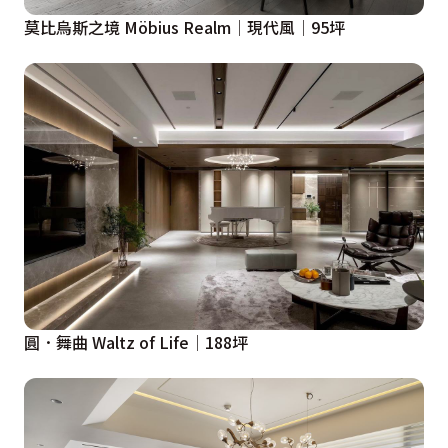
莫比烏斯之境 Möbius Realm│現代風│95坪
圓．舞曲 Waltz of Life│188坪