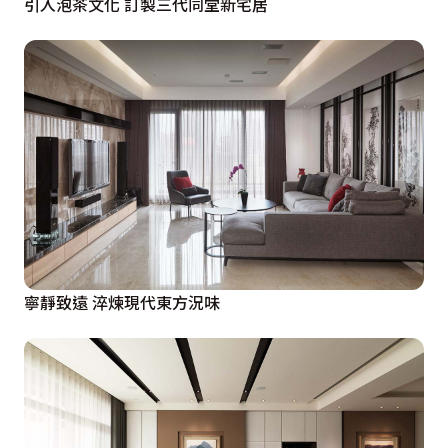
引入泡茶文化 訂製三代同堂新宅居
寧靜致遠 淬煉現代東方況味