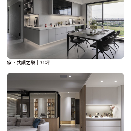
家．共讀之樂｜31坪