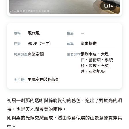
14
現代風
—
風格
格局
90 坪（室內）
尚未提供
坪數
預算
商業空間
鋼刷木皮、大理
房屋類型
主要建材
石、藝術漆、系統
櫃、灰玻、石英
磚、石塑地板
里摩室內裝修設計
圖片提供
初晨一剎那的透晰與傍晚變幻的暮色，道出了對於光的期
待，也是天地間最美的兩極。

剛與柔的光線交織而成，透由似暮似晨的山景意象貫穿其
中。
