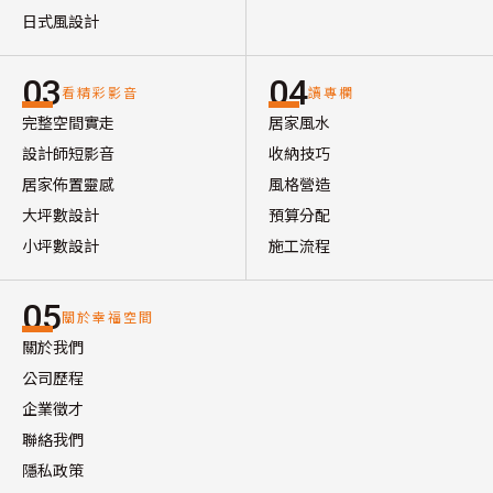
日式風設計
03
04
看精彩影音
讀專欄
完整空間實走
居家風水
設計師短影音
收納技巧
居家佈置靈感
風格營造
大坪數設計
預算分配
小坪數設計
施工流程
05
關於幸福空間
關於我們
公司歷程
企業徵才
聯絡我們
隱私政策