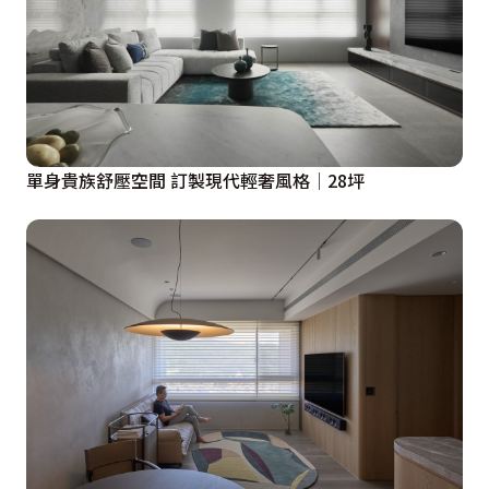
單身貴族舒壓空間 訂製現代輕奢風格│28坪