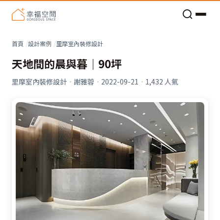
老屋預算分配與高 CP 值煥新術
看不見的居家風險和翻新關鍵
老屋預算分配與高 CP 值煥新術
首頁
設計案例
里摩室內裝修設計
天地間的晨與暮｜90坪
里摩室內裝修設計
·
謝雅蓉
·
2022-09-21
·
1,432
人氣