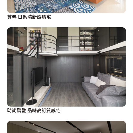
質粹 日系清新療癒宅
時尚驚艷 品味高訂質感宅