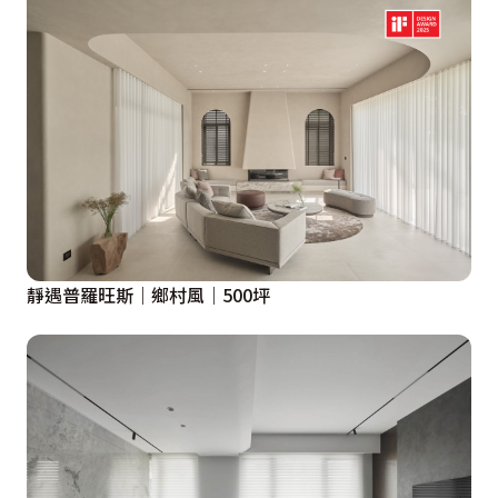
靜遇普羅旺斯｜鄉村風｜500坪