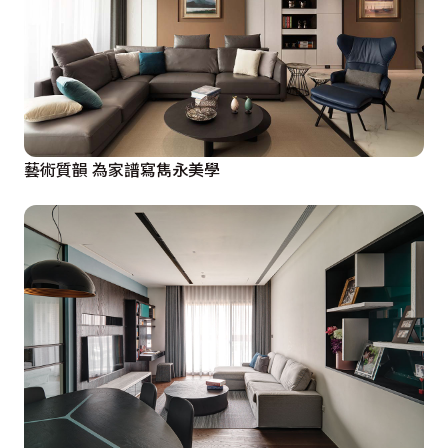
藝術質韻 為家譜寫雋永美學