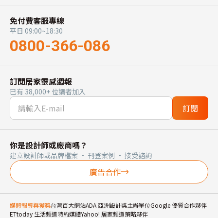
免付費客服專線
平日 09:00~18:30
0800-366-086
訂閱居家靈感週報
已有 38,000+ 位讀者加入
訂閱
你是設計師或廠商嗎？
建立設計師或品牌檔案 · 刊登案例 · 接受諮詢
廣告合作
媒體報導與獲獎
台灣百大網站
ADA 亞洲設計獎主辦單位
Google 優質合作夥伴
ETtoday 生活頻道特約媒體
Yahoo! 居家頻道策略夥伴