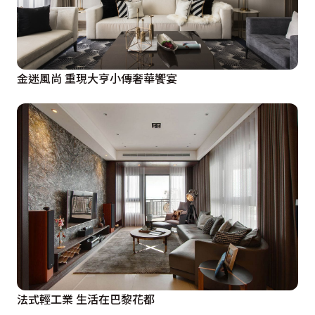
金迷風尚 重現大亨小傳奢華饗宴
法式輕工業 生活在巴黎花都