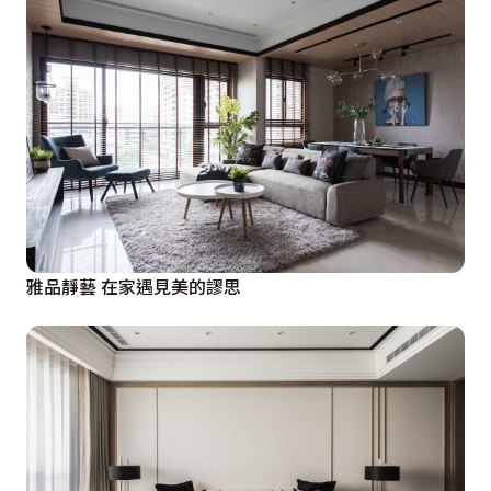
雅品靜藝 在家遇見美的謬思