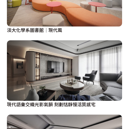
淡大化學系圖書館│現代風
現代語彙交織光影氣韻 刻劃恬靜慢活質感宅