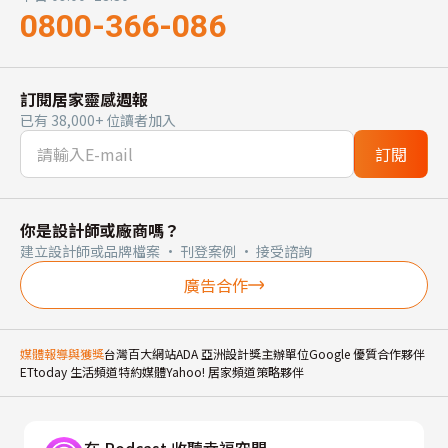
0800-366-086
訂閱居家靈感週報
已有 38,000+ 位讀者加入
訂閱
你是設計師或廠商嗎？
建立設計師或品牌檔案 · 刊登案例 · 接受諮詢
廣告合作
媒體報導與獲獎
台灣百大網站
ADA 亞洲設計獎主辦單位
Google 優質合作夥伴
ETtoday 生活頻道特約媒體
Yahoo! 居家頻道策略夥伴