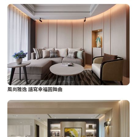
風尚雅逸 譜寫幸福圓舞曲