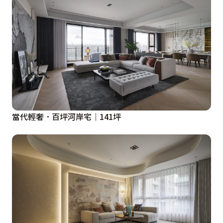
當代輕奢．百坪河岸宅｜141坪