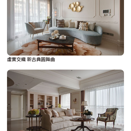
虛實交織 新古典圓舞曲