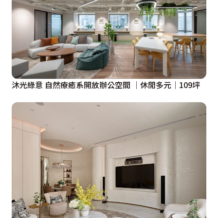
機能與舒適性，床頭牆採編織紋壁紙與皮革床頭板做結
合，勾勒軟性質調，營造適切休憩感，搭配鄰近河堤的L
型開窗視野，陳琬婷設計師規劃了大臥榻，屋主夫妻待在
臥房就能欣賞絕佳河景。女兒房則走溫潤木質調，書桌牆
面的藍底白星夜光壁紙，在入寢關燈後，就如枕眠星光夜
空之下。
沐光綠意 自然療癒系開放辦公空間 │休閒多元│109坪