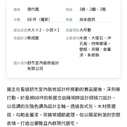
現代風
3房、2廳、2衛
風格
格局
68 坪（權狀）
尚未提供
坪數
預算
大人×2、小孩×1
大坪數
居住成員
房屋類型
新成屋
木皮、大理石、沖
房屋狀況
主要建材
孔板、特殊玻璃、
壁紙、茶鏡、金屬
漆、系統板
舒杰室內裝修設計
圖片提供
有限公司
屋主在看過舒杰室內裝修設計所規劃的實品屋後，深刻被
打動，於是將68坪的新居交由陳琬婷設計師操刀設計，
以低調的灰階色調為設計主軸，透過各式灰、木材質選
搭，勾勒金屬漆、茶鏡等細節處理，佐以簡潔俐落的空間
表情，打造出優雅且內斂現代居宅。
