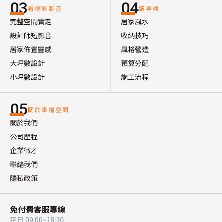
03
04
看精彩影音
讀專欄
完整空間實走
居家風水
設計師短影音
收納技巧
居家佈置靈感
風格營造
大坪數設計
預算分配
小坪數設計
施工流程
05
關於幸福空間
關於我們
公司歷程
企業徵才
聯絡我們
隱私政策
免付費客服專線
平日 09:00~18:30