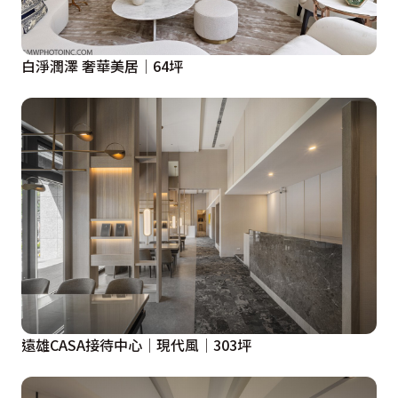
白淨潤澤 奢華美居│64坪
遠雄CASA接待中心│現代風│303坪