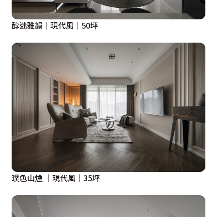
醇迷雅韻｜現代風｜50坪
璞色山煙 │現代風│35坪