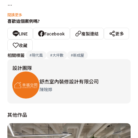
公領域採開放式設計手法，保留空間敞朗的寬闊氣勢，透
閱讀更多
喜歡這個案例嗎?
過地坪及天花材質切分出書房、客餐廳區域，讓一家人擁
有舒適的生活場域，也滿足屋主招待親友的需求。從玄關
LINE
Facebook
複製連結
更多
廊道走進公區，客、餐廳選用同色系的灰牆，延展視覺尺
收藏
度，放大空間視覺感。而迎納採光格局上也有所調整，電
相關標籤
#
現代風
#
大坪數
#
新成屋
視牆置於臨窗面，大理石面特別以進出面造型做設計，右
設計團隊
側規劃同材質推拉門保留採光窗，整體視覺面有了拉伸且
對稱的安排，推拉門可因應需求做彈性開闔使用。收納方
舒杰室內裝修設計有限公司
面，自玄關進入後，鄰近餐廳一側配置了雙面櫃，有可收
陳琬婷
納行李箱的儲物櫃，以及擺放電器的電器櫃。書房背牆以
沖孔板設置收納事務機的區域，旁邊則運用仿石紋系統
其他作品
櫃，形塑美型展示牆。

私領域部分，為了讓睡眠空間呈現放鬆紓壓的環境，整合