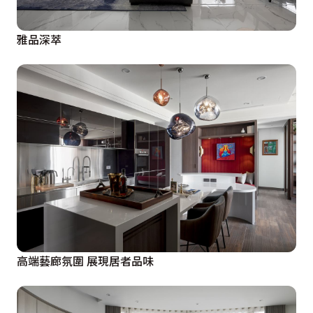
雅品深萃
高端藝廊氛圍 展現居者品味