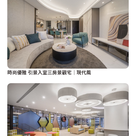
時尚優雅 引景入室三房景觀宅│現代風