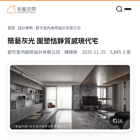
老屋預算分配與高 CP 值煥新術
看不見的居家風險和翻新關鍵
老屋預算分配與高 CP 值煥新術
首頁
設計案例
舒杰室內裝修設計有限公司
簡藝灰光 圍塑恬靜質感現代宅
舒杰室內裝修設計有限公司
·
陳琬婷
·
2020-11-25
·
5,845
人氣
16