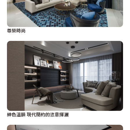
尊榮時尚
紳色溫韻 現代簡約的恣意揮灑