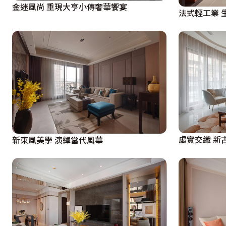
金迷風尚 重現大亨小傳奢華饗宴
法式輕工業 
虛實交織 新
新東風美學 演繹當代風華