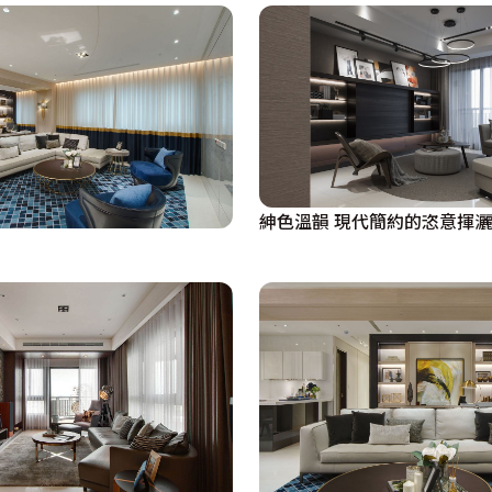
紳色溫韻 現代簡約的恣意揮灑