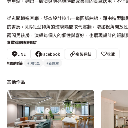
等重點，砌出一處清爽明亮與時尚感兼具的質感居宅，不但簇
從玄關轉進客廳，舒杰設計拉出一道圓弧曲線，藉由造型牆
的書房，則以L型轉角的玻璃隔間取代實牆，增加視角開放
兩間男孩房，演繹每個人的個性與喜好，也展現設計的細膩
喜歡這個案例嗎?
LINE
Facebook
複製連結
收藏
相關標籤
#
現代風
#
新成屋
其他作品