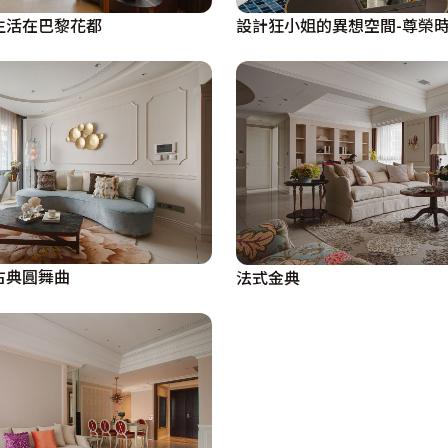
生活在巴黎花都
設計狂小姐的異想空間-尊榮
古典圓舞曲
法式金典