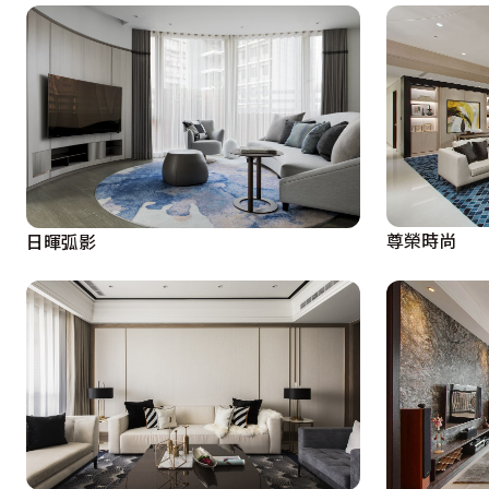
尊榮時尚
日暉弧影