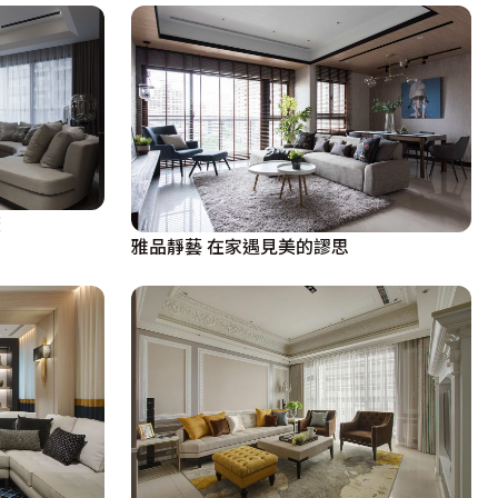
雅品靜藝 在家遇見美的謬思