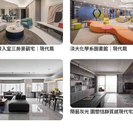
景入室三房景觀宅│現代風
淡大化學系圖書館│現代風
簡藝灰光 圍塑恬靜質感現代宅