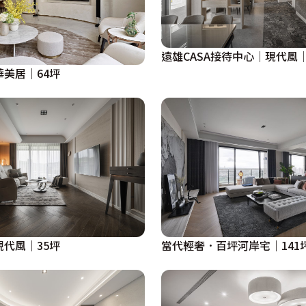
遠雄CASA接待中心│現代風│
華美居│64坪
現代風│35坪
當代輕奢．百坪河岸宅｜141