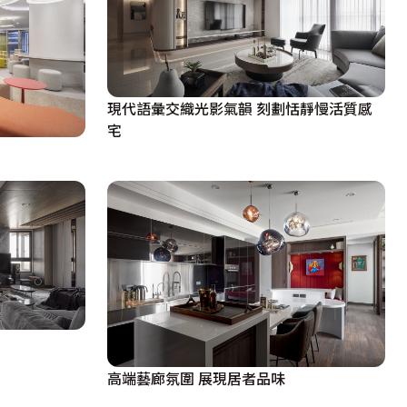
現代語彙交織光影氣韻 刻劃恬靜慢活質感
宅
高端藝廊氛圍 展現居者品味