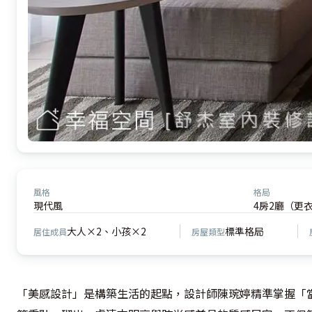
風格
格局
現代風
4房2廳（更
大人×2、小孩×2
標準格局
居住成員
房屋類型
「美感設計」是構築生活的起點，設計師陳琬婷精準掌握「