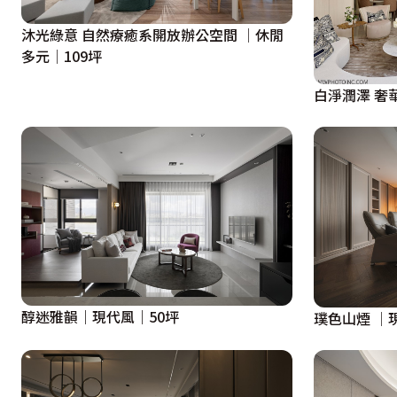
沐光綠意 自然療癒系開放辦公空間 │休閒
多元│109坪
白淨潤澤 奢
醇迷雅韻｜現代風｜50坪
璞色山煙 │