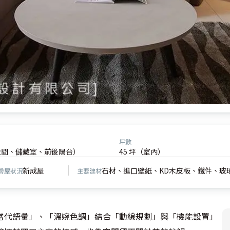
坪數
衣間、儲藏室、前後陽台）
45 坪（室內）
新成屋
石材、進口壁紙、KD木皮板、鐵件、玻
房屋狀況
主要建材
當代語彙」、「溫婉色調」結合「動線規劃」與「機能設置」