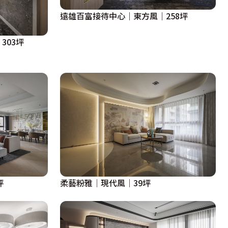
遠雄百富接待中心｜東方風｜258坪
303坪
坪
柔藝粉雅│現代風│39坪