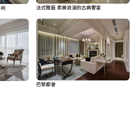
法式雅藝 柔美浪漫的古典饗宴
時尚
巴黎都會