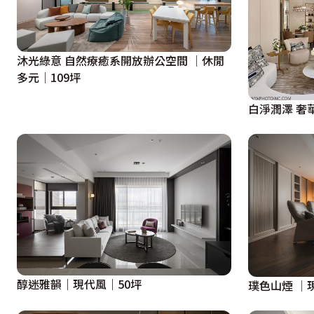
沐光綠意 自然療癒系開放辦公空間 │休閒
多元│109坪
白淨潤澤 奢
醇迷雅韻｜現代風｜50坪
璞色山煙 │