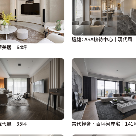
遠雄CASA接待中心│現代風│
華美居│64坪
現代風│35坪
當代輕奢．百坪河岸宅｜141