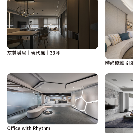
灰質隱居│現代風│33坪
時尚優雅 引
Office with Rhythm