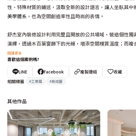
性、特殊材質的鋪述，汲取全新的設計語言，讓人坐臥其中
美學體系，也為空間創造率性且時尚的表情。

舒杰室內裝修設計利用完整且開放的公共場域，營造個性獨
演繹，透過木百葉窗篩下的光線，增添空間樸質溫度；而複
生活介面，都充滿著驚喜及感動。
閱讀更多
喜歡這個案例嗎?
LINE
Facebook
複製連結
收藏
相關標籤
#
工業風
#
新成屋
其他作品