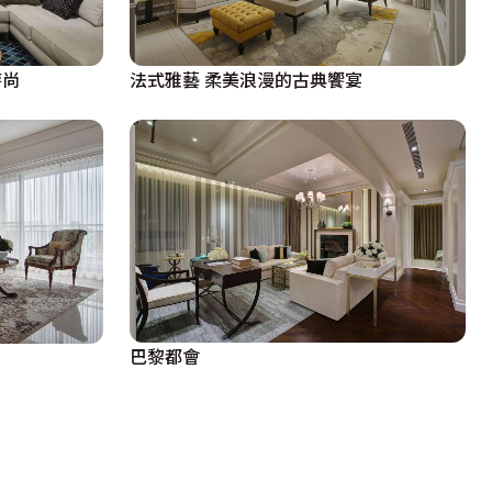
法式雅藝 柔美浪漫的古典饗宴
時尚
巴黎都會