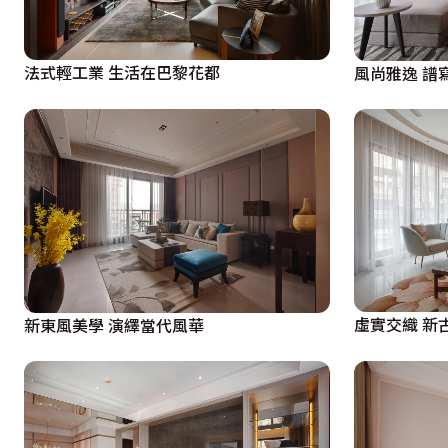
法式輕工業 生活在巴黎花都
風尚雅逸 譜
虛實交織 新
新東風美學 演繹當代風華