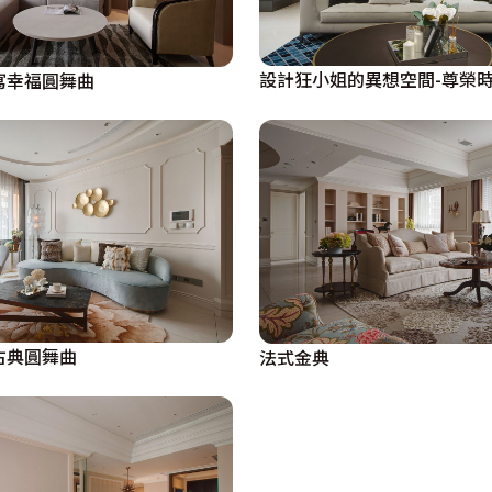
設計狂小姐的異想空間-尊榮
寫幸福圓舞曲
古典圓舞曲
法式金典