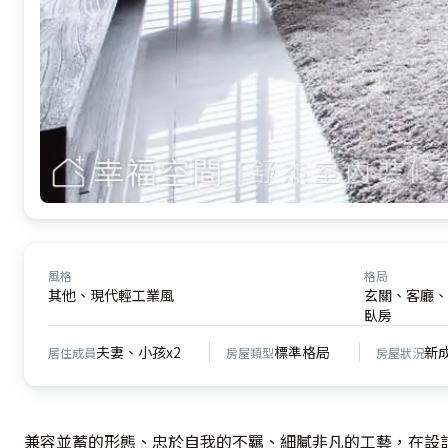
風格
格局
其他、現代輕工業風
玄關、客廳、
臥房
夫妻、小孩x2
標準格局
新
居住成員
房屋類型
房屋狀況
兼容並蓄的形態、忠於自我的不羈、細膩非凡的工藝，在設計