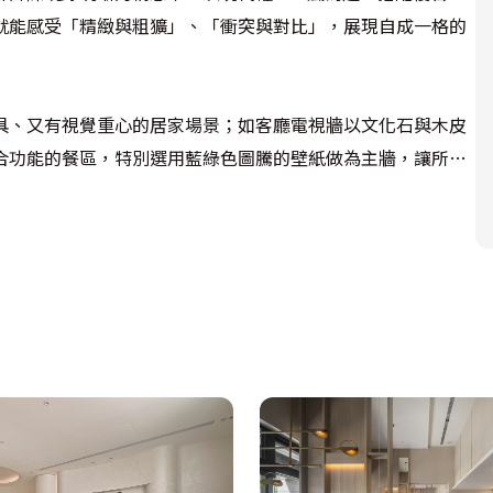
就能感受「精緻與粗獷」、「衝突與對比」，展現自成一格的
具、又有視覺重心的居家場景；如客廳電視牆以文化石與木皮
合功能的餐區，特別選用藍綠色圖騰的壁紙做為主牆，讓所有