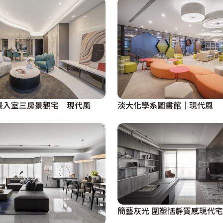
景入室三房景觀宅│現代風
淡大化學系圖書館│現代風
簡藝灰光 圍塑恬靜質感現代宅