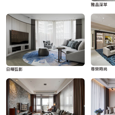
雅品深萃
尊榮時尚
日暉弧影