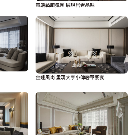
高端藝廊氛圍 展現居者品味
金迷風尚 重現大亨小傳奢華饗宴