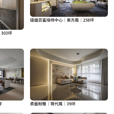
遠雄百富接待中心｜東方風｜258坪
303坪
坪
柔藝粉雅│現代風│39坪