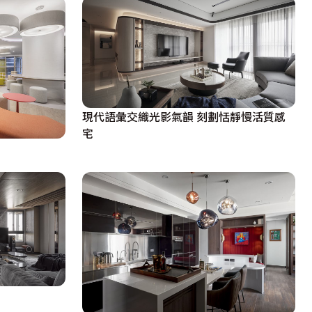
現代語彙交織光影氣韻 刻劃恬靜慢活質感
宅