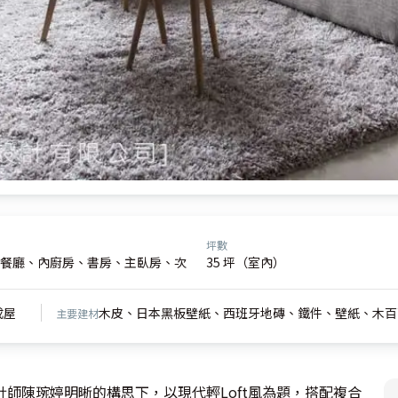
坪數
餐廳、內廚房、書房、主臥房、次
35 坪（室內）
成屋
木皮、日本黑板壁紙、西班牙地磚、鐵件、壁紙、木百
主要建材
師陳琬婷明晰的構思下，以現代輕Loft風為題，搭配複合