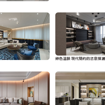
紳色溫韻 現代簡約的恣意揮灑