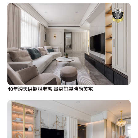
40年透天厝擺脫老態 量身訂製時尚美宅