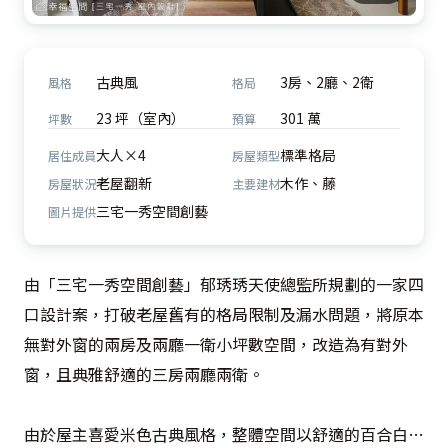
古典風
3房、2廳、2衛
風格
格局
23 坪（室內）
301 萬
坪數
預算
大人×4
標準格局
居住成員
房屋類型
老屋翻新
木作、藤
房屋狀況
主要建材
三宅一秀空間創藝
圖片提供
由「三宅一秀空間創藝」郁琇琇天使總監所規劃的一家四
口設計案，打破老屋舊有的格局限制及漏水問題，將原本
無對外窗的兩房及兩廳一衛小坪數空間，改造為有對外
窗，且典雅舒適的三房兩廳兩衛。

由於屋主喜愛米色古典風格，整體空間以舒適的百合白與