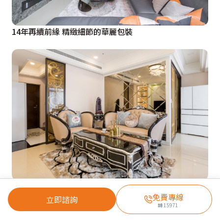
14年再續前緣 精緻細節的華麗包裝
天使總監超給力 百分百浪漫美屋
免費專線
立即諮詢
轉
15971