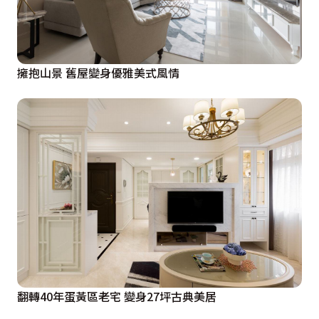
擁抱山景 舊屋變身優雅美式風情
翻轉40年蛋黃區老宅 變身27坪古典美居