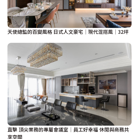
天使總監的百變風格 日式人文豪宅│現代混搭風│32坪
直擊 頂尖業務的專屬會議室│員工好幸福 休閒與商務共
享空間