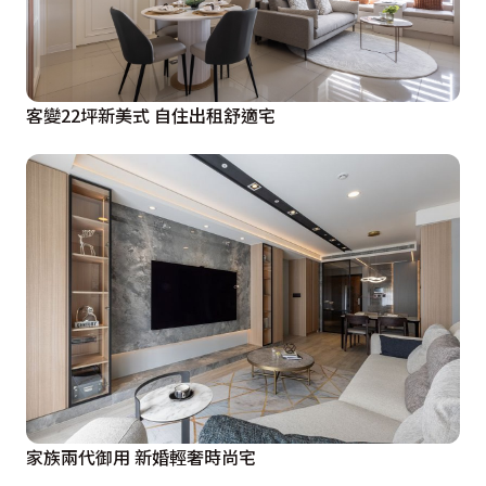
客變22坪新美式 自住出租舒適宅
家族兩代御用 新婚輕奢時尚宅