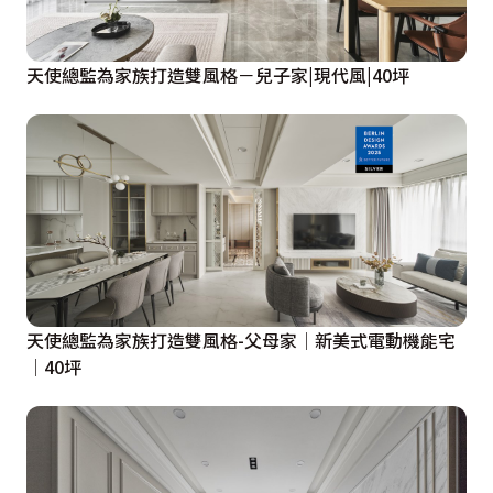
天使總監為家族打造雙風格－兒子家|現代風|40坪
天使總監為家族打造雙風格-父母家│新美式電動機能宅
│40坪