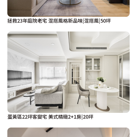
拯救23年庭院老宅 混搭風格新品味|混搭風|50坪
蛋黃區22坪客變宅 美式精緻2+1房|20坪