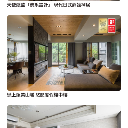
天使總監「佛系設計」 現代日式靜謐禪居
戀上絕美山城 悠閒度假樓中樓