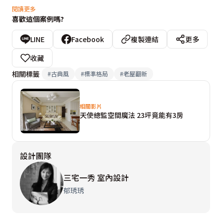
藤色等淺色系鋪陳，呈現輕盈開闊的空間感。撇除一般以
閱讀更多
喜歡這個案例嗎?
石材為主體的電視牆，以俐落框線工法製作的木作立體設
計，此舉也同樣營造明亮清新的主題牆面。為了使客廳更
LINE
Facebook
複製連結
更多
具開闊性，電視牆兩旁也以對稱造型隱藏門作為主臥及公
收藏
共衛浴入口，延伸電視牆面。

相關標籤
#
古典風
#
標準格局
#
老屋翻新
一改過去堆滿雜物無收納空間的景象，郁琇琇天使總監隔
相關影片
出玄關，將一側規劃為鞋櫃，另一側作為餐櫃，廚房門口
天使總監空間魔法 23坪竟能有3房
也設置移動式電器櫃，方便日後彈性需求。除了電視機櫃
外，沙發背後也設置展示書櫃建立完整收納系統，營造出
設計團隊
舒適、通透，適合四位成人的生活空間。
三宅一秀 室內設計
郁琇琇