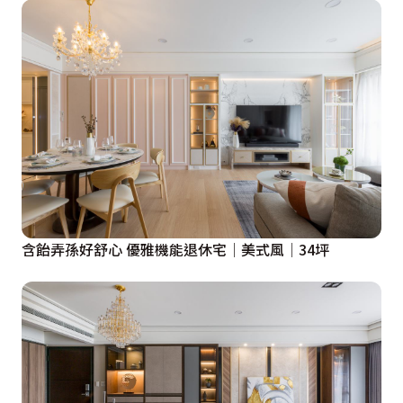
含飴弄孫好舒心 優雅機能退休宅│美式風│34坪