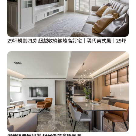
29坪規劃四房 超越收納巔峰高訂宅│現代美式風│29坪
蛋黃區老屋蛻變 現代低奢會所氛圍