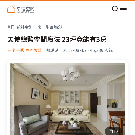
老屋預算分配與高 CP 值煥新術
看不見的居家風險和翻新關鍵
老屋預算分配與高 CP 值煥新術
首頁
設計案例
三宅一秀 室內設計
天使總監空間魔法 23坪竟能有3房
三宅一秀 室內設計
·
郁琇琇
·
2018-08-15
·
45,236
人氣
12