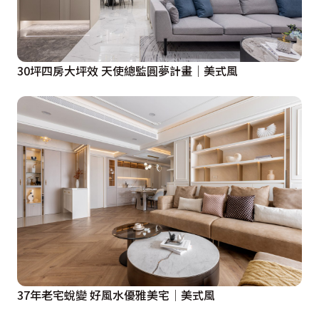
30坪四房大坪效 天使總監圓夢計畫│美式風
37年老宅蛻變 好風水優雅美宅│美式風