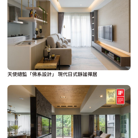
天使總監「佛系設計」 現代日式靜謐禪居