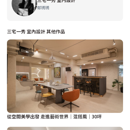
三宅一秀 室內設計
電視牆彼此相輔相成，彰顯豪奢氣派；機櫃則採用大理石
郁琇琇
檯面，遂整面牆看上去黑、白、灰色系一氣呵成，獨具風
尚型格。此外，沙發背牆運用設計手法，憑漆面搭接兩側
異材質，輔以燈光照明展現精緻度，也在在反映縝密的預
三宅一秀 室內設計 其他作品
算掌握思路。餐廚部分，設置美式經典的茶鏡、茶玻格子
門，以及矮櫃、上吊櫃組合而成的餐櫃；廚房背牆原規劃
石材或薄石板，顧慮成本和清潔維護的便利性後改為清透
的烤漆玻璃，表述簡練、俐落的機能美學。無獨有偶，選
擇板岩檯面的大餐桌取代中島吧檯，巧借其純白石材肌
理，演繹視覺放大效果。

細窺私領域，最教人備感驚豔的仍莫過於附設獨立床位之
書房，由於男主人的工作型態需值班，考量晚歸可能打擾
從空間美學出發 走進藝術世界｜混搭風｜30坪
到另一半的作息，故擘劃專屬睡眠區。與此同時，男主人
希望藉由躺著看電視釋放壓力，遂量身打造傾斜18角高