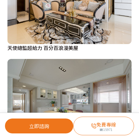
天使總監超給力 百分百浪漫美屋
免費專線
立即諮詢
轉
15971