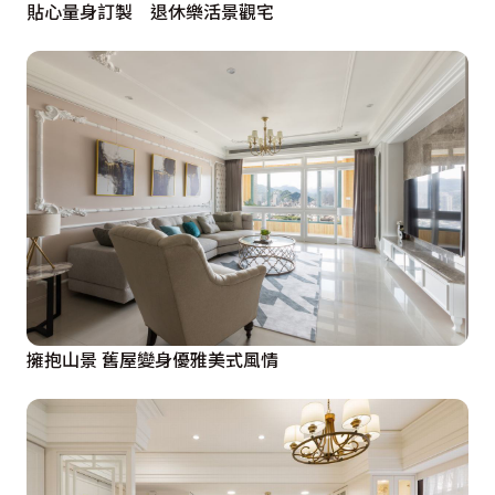
貼心量身訂製 退休樂活景觀宅
擁抱山景 舊屋變身優雅美式風情