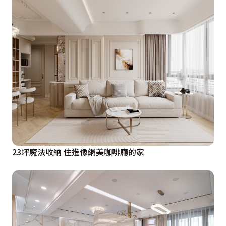
懸的電視，貼心舉動一覺好眠。另外，主臥和孝親房亦完
美熨貼使用者需求，譬如前者在衣櫃精心刻鑿空間，展示
女主人鍾愛的琵琶，也於床頭預留未來嬰兒床位置；後者
則提供長輩城市間往來奔波暫歇的舒心地。綜觀一切，果
敢取捨「需要」與「想要」的日常元素，脈絡清晰地把每
一筆預算花在刀口上，築砌高質感現代寓所。
23坪魔法收納 住進像網美咖啡廳的家