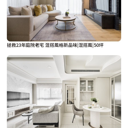
拯救23年庭院老宅 混搭風格新品味|混搭風|50坪