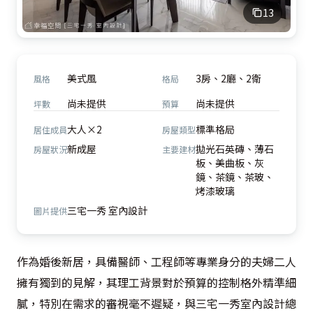
13
美式風
3房、2廳、2衛
風格
格局
尚未提供
尚未提供
坪數
預算
大人×2
標準格局
居住成員
房屋類型
新成屋
拋光石英磚、薄石
房屋狀況
主要建材
板、美曲板、灰
鏡、茶鏡、茶玻、
烤漆玻璃
三宅一秀 室內設計
圖片提供
作為婚後新居，具備醫師、工程師等專業身分的夫婦二人
擁有獨到的見解，其理工背景對於預算的控制格外精準細
膩，特別在需求的審視毫不遲疑，與三宅一秀室內設計總