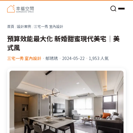
老屋預算分配與高 CP 值煥新術
看不見的居家風險和翻新關鍵
老屋預算分配與高 CP 值煥新術
首頁
設計案例
三宅一秀 室內設計
預算效能最大化 新婚甜蜜現代美宅│美
式風
三宅一秀 室內設計
·
郁琇琇
·
2024-05-22
·
1,953
人氣