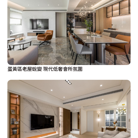
蛋黃區老屋蛻變 現代低奢會所氛圍