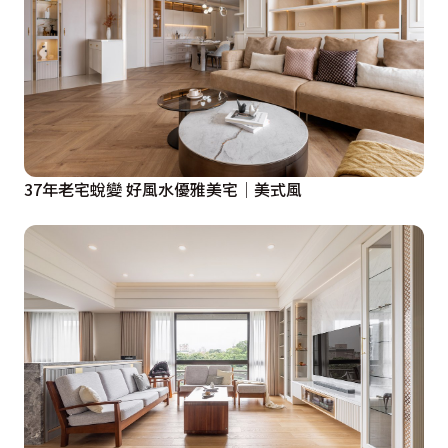
37年老宅蛻變 好風水優雅美宅│美式風