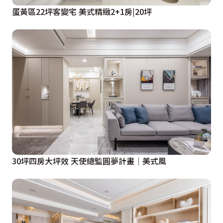
蛋黃區22坪客變宅 美式精緻2+1房|20坪
30坪四房大坪效 天使總監圓夢計畫│美式風