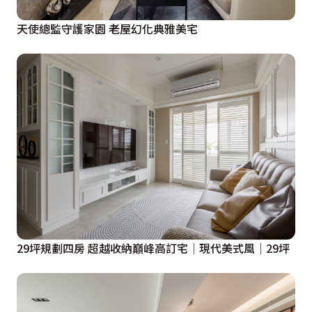
天使總監守護家園 老屋幻化典雅美宅
29坪規劃四房 超越收納巔峰高訂宅│現代美式風│29坪