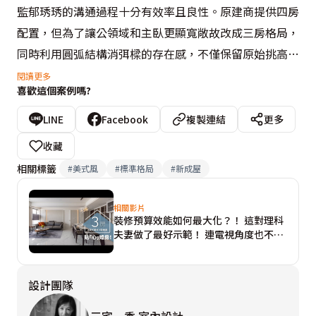
監郁琇琇的溝通過程十分有效率且良性。原建商提供四房
配置，但為了讓公領域和主臥更顯寬敞故改成三房格局，
同時利用圓弧結構消弭樑的存在感，不僅保留原始挑高的
屋高，還襯托開闊通透的空間感。

閱讀更多
喜歡這個案例嗎?
色彩計畫方面，考量男、女主人平時工作壓力大，期盼回
LINE
Facebook
複製連結
更多
到家即沉浸愜意舒心的放鬆氛圍，因此把整體風格展演定
收藏
調別具現代感的新美式，精煉出既明亮溫暖又別緻低奢的
相關標籤
#
美式風
#
標準格局
#
新成屋
灰、黑、白與藤色，像是略帶輕奢質感的拋光石英磚地
坪，一路從玄關鋪展至起居中心，由不同顏色界定專屬機
相關影片
裝修預算效能如何最大化？！ 這對理科
能場域。

夫妻做了最好示範！ 連電視角度也不放
過，這樣喬不怕「失眠」！？
電視主牆取材精簡的線條紋理薄石板，對花處理後呈現獨
設計團隊
樹一幟的V字圖騰；同側立面還有書房門片，設計總監郁
琇琇悉心援引美曲板佐灰鏡修飾的對稱造型將其隱匿，與