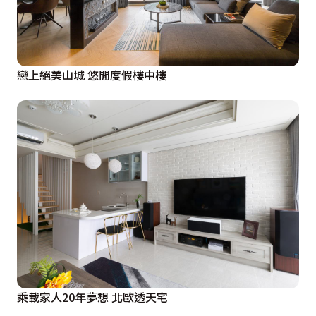
戀上絕美山城 悠閒度假樓中樓
乘載家人20年夢想 北歐透天宅