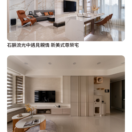
石韻流光中遇見親情 新美式尊榮宅