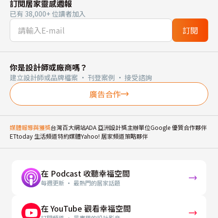
訂閱居家靈感週報
已有 38,000+ 位讀者加入
訂閱
你是設計師或廠商嗎？
建立設計師或品牌檔案 · 刊登案例 · 接受諮詢
廣告合作
媒體報導與獲獎
台灣百大網站
ADA 亞洲設計獎主辦單位
Google 優質合作夥伴
ETtoday 生活頻道特約媒體
Yahoo! 居家頻道策略夥伴
在 Podcast 收聽幸福空間
每週更新 · 最熱門的居家話題
在 YouTube 觀看幸福空間
訂閱頻道 · 最實用的設計影音