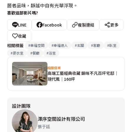
居者品味，靜謐中自有光華浮現。
喜歡這部影片嗎?
LINE
Facebook
複製連結
更多
收藏
相關標籤
#
幸福空間
#
幸福達人
#
玄關
#
客廳
#
臥室
#
更衣室
#
餐廳
#
浴室
相關個案
高端工藝經典收藏 韻味不凡百坪宅邸｜
現代風｜160坪
設計團隊
澤序空間設計有限公司
張于廷