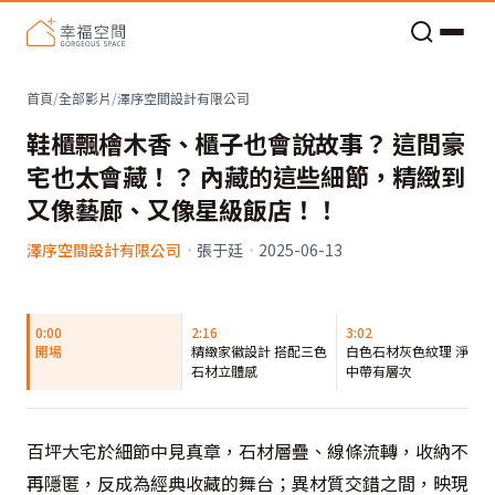
老屋預算分配與高 CP 值煥新術
首頁
/
全部影片
/
澤序空間設計有限公司
鞋櫃飄檜木香、櫃子也會說故事？ 這間豪
宅也太會藏！？ 內藏的這些細節，精緻到
又像藝廊、又像星級飯店！！
澤序空間設計有限公司
·
張于廷
·
2025-06-13
0:00
2:16
3:02
開場
精緻家徽設計 搭配三色
白色石材灰色紋理 淨白
石材立體感
中帶有層次
百坪大宅於細節中見真章，石材層疊、線條流轉，收納不
再隱匿，反成為經典收藏的舞台；異材質交錯之間，映現