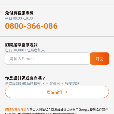
免付費客服專線
平日 09:00~18:30
0800-366-086
訂閱居家靈感週報
已有 38,000+ 位讀者加入
訂閱
你是設計師或廠商嗎？
建立設計師或品牌檔案 · 刊登案例 · 接受諮詢
廣告合作
媒體報導與獲獎
台灣百大網站
ADA 亞洲設計獎主辦單位
Google 優質合作夥伴
ETtoday 生活頻道特約媒體
Yahoo! 居家頻道策略夥伴