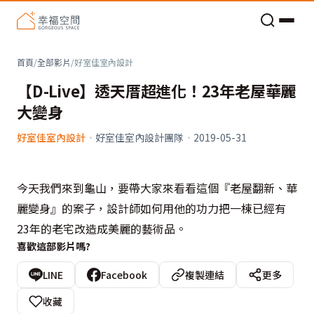
老屋預算分配與高 CP 值煥新術
首頁
/
全部影片
/
好室佳室內設計
【D-Live】透天厝超進化！23年老屋華麗
大變身
好室佳室內設計
·
好室佳室內設計團隊
·
2019-05-31
今天我們來到龜山，要帶大家來看看這個『老屋翻新、華
麗變身』的案子，設計師如何用他的功力把一棟已經有
23年的老宅改造成美麗的藝術品。
喜歡這部影片嗎?
LINE
Facebook
複製連結
更多
收藏