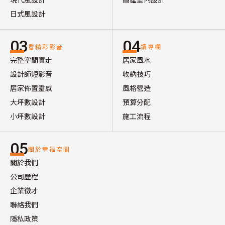
日式風設計
03
04
看精彩影音
讀專欄
完整空間實走
居家風水
設計師短影音
收納技巧
居家佈置靈感
風格營造
大坪數設計
預算分配
小坪數設計
施工流程
05
關於幸福空間
關於我們
公司歷程
企業徵才
聯絡我們
隱私政策