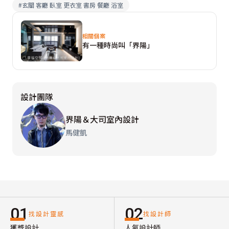
#
玄關 客廳 臥室 更衣室 書房 餐廳 浴室
相關個案
有一種時尚叫「界陽」
設計團隊
界陽＆大司室內設計
馬健凱
01
02
找設計靈感
找設計師
獲獎設計
人氣設計師