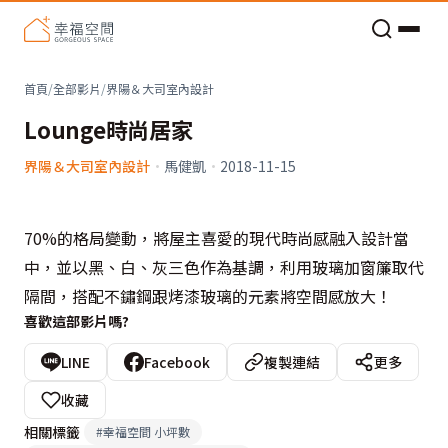
老屋預算分配與高 CP 值煥新術
首頁
/
全部影片
/
界陽＆大司室內設計
Lounge時尚居家
界陽＆大司室內設計
·
馬健凱
·
2018-11-15
70%的格局變動，將屋主喜愛的現代時尚感融入設計當
中，並以黑、白、灰三色作為基調，利用玻璃加窗簾取代
隔間，搭配不鏽鋼跟烤漆玻璃的元素將空間感放大！
喜歡這部影片嗎?
LINE
Facebook
複製連結
更多
收藏
相關標籤
#
幸福空間 小坪數