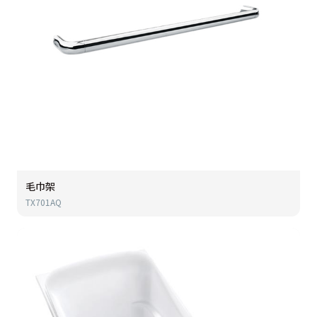
毛巾架
TX701AQ