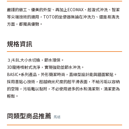
嚴謹的做工、優美的外型、再加上ECOMAX、超漩式沖洗、智潔
等尖端技術的運用，TOTO的坐便器無論在沖洗力、還是易清洗
方面，都獨具優勢。
規格資訊
３/4.8L大小水切換，節水環保。
3D龍捲噴射式洗淨，實現強勁並節水沖洗。
BASIC+系列產品，外形簡潔時尚，直線型設計能與牆面緊貼。
採用喜貼心技術，超越納米尺度的超平滑表面，不給污垢以容納
的空隙，污垢難以黏附，不必使用過多的水和清潔劑，清潔更為
輕鬆。
同類型商品推薦
馬桶