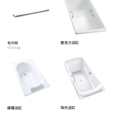
壓克力浴缸
毛巾架
TX701AQ
珠光浴缸
鑄鐵浴缸