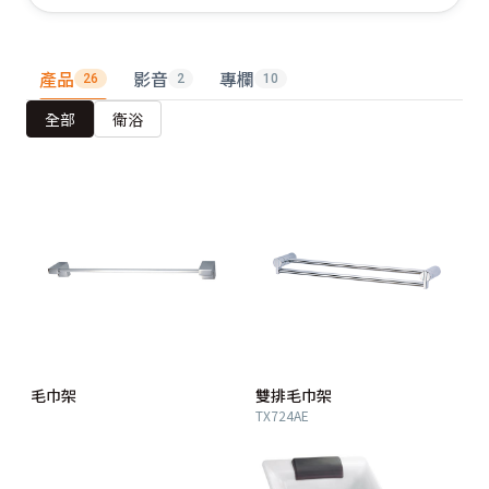
產品
影音
專欄
26
2
10
全部
衛浴
毛巾架
雙排毛巾架
TX724AE