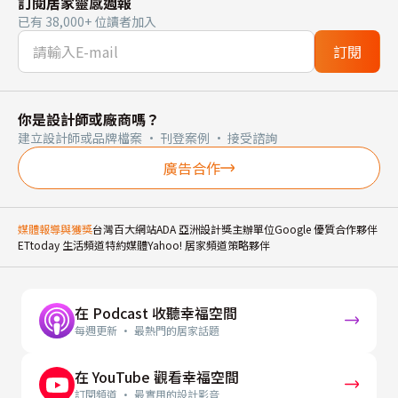
訂閱居家靈感週報
已有 38,000+ 位讀者加入
訂閱
你是設計師或廠商嗎？
建立設計師或品牌檔案 · 刊登案例 · 接受諮詢
廣告合作
媒體報導與獲獎
台灣百大網站
ADA 亞洲設計獎主辦單位
Google 優質合作夥伴
ETtoday 生活頻道特約媒體
Yahoo! 居家頻道策略夥伴
在 Podcast 收聽幸福空間
每週更新 · 最熱門的居家話題
在 YouTube 觀看幸福空間
訂閱頻道 · 最實用的設計影音