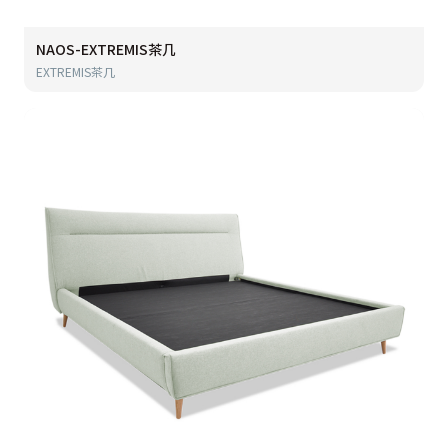
NAOS-EXTREMIS茶几
EXTREMIS茶几