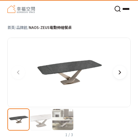
老屋預算分配與高 CP 值煥新術
首頁
/
品牌館
/
NAOS-ZEUS電動伸縮餐桌
1
/
3