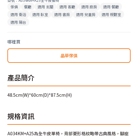
型號
：
A034KM+A25全牛皮餐椅
傢俱
餐廳
適用
玄關
適用
客廳
適用
廚房
適用
餐廳
適用
衛浴
適用
臥室
適用
書房
適用
兒童房
適用
視聽室
適用
陽台
哪裡買
晶華傢俱
產品簡介
48.5cm(W)*60cm(D)*87.5cm(H)
規格資訊
A034KM+A25為全牛皮單椅，背部菱形格紋略帶古典風格，腳座