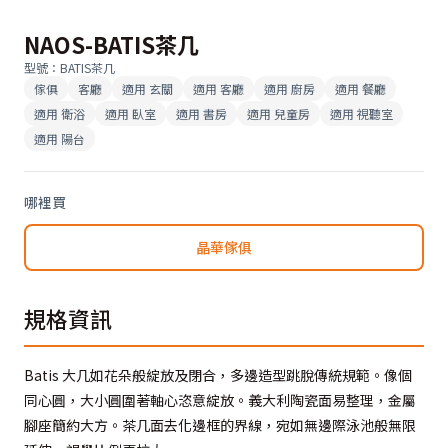
NAOS-BATIS茶几
型號
：
BATIS茶几
傢俱
客廳
適用
玄關
適用
客廳
適用
廚房
適用
餐廳
適用
衛浴
適用
臥室
適用
書房
適用
兒童房
適用
視聽室
適用
陽台
哪裡買
晶華傢俱
規格資訊
Batis 大几如花朵般綻放及閉合，多邊造型跳脫傳統規範。像個
同心圓，大小圓圍著軸心恣意綻放。義大利陶瓷面易整理，金屬
腳座簡約大方。茶几面去化邊框的界線，宛如無邊際泳池般無限