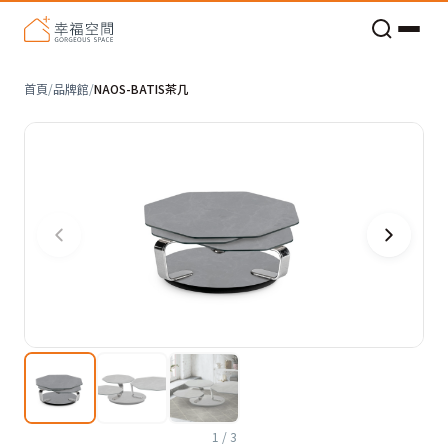
老屋預算分配與高 CP 值煥新術
首頁
/
品牌館
/
NAOS-BATIS茶几
1
/
3