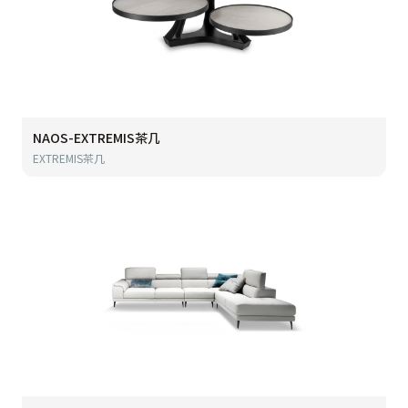
NAOS-EXTREMIS茶几
EXTREMIS茶几