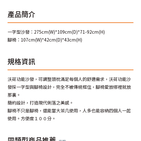
產品簡介
一字型沙發：275cm(W)*109cm(D)*71-92cm(H)
腳椅：107cm(W)*42cm(D)*43cm(H)
規格資訊
沃荷功能沙發，可調整頭枕滿足每個人的舒適需求，沃荷功能沙
發採一字型與腳椅設計，完全不被傳統框住，腳椅愛放哪裡就放
那裏。
簡約設計，打造現代俐落之美感。
腳椅不只是腳椅，還能當大茶几使用，人多也能容納四個人一起
使用。方便度１００分。
同類型商品推薦