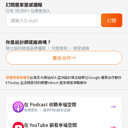
訂閱居家靈感週報
已有 38,000+ 位讀者加入
訂閱
你是設計師或廠商嗎？
建立設計師或品牌檔案 · 刊登案例 · 接受諮詢
廣告合作
媒體報導與獲獎
台灣百大網站
ADA 亞洲設計獎主辦單位
Google 優質合作夥伴
ETtoday 生活頻道特約媒體
Yahoo! 居家頻道策略夥伴
在 Podcast 收聽幸福空間
每週更新 · 最熱門的居家話題
在 YouTube 觀看幸福空間