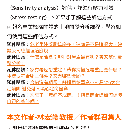
（Sensitivity analysis）評估，並進行壓力測試
（Stress testing）。如果想了解這些評估方式，
可報名專業機構開設的土地開發分析課程，學習如
何使用這些評估方式。
延伸閱讀：
危老重建獎勵這麼多，建商是不是賺很大？建
設公司總經理這麼說
延伸閱讀：
什麼是合建？哪種對屋主最有利？專家幫你彙
整分析！
延伸閱讀：
家有老屋想重建！帶你搞懂危老重建是什麼？
重建要符合哪些條件？又有哪些獎勵？
延伸閱讀：
合約沒有期限、註解用鉛筆寫……看穿6大合
建陷阱 避免落入黑心建商圈套
延伸閱讀：
別忘了「無奸不成商」！與建商合建如何保障
自己的權益呢？
本文作者-林宏澔 教授／作者群召集人
．創世紀不動產教育訓練中心 創辦人