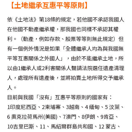
【土地繼承互惠平等原則】
依《土地法》第18條的規定，若他國不承認我國人
在他國不動產繼承權，那我國也同樣不承認其權
利。（動產，例如存款、股票等等則無此規定）但
有一個例外情況是如果「全體繼承人均為與我國無
平等互惠關係之外國人」，由於不能繼承土地，所
以由1繼承人或2利害關係人聲請法院選任遺產清理
人，處理所有遺產後，並將拍賣土地所得交予繼承
人。
目前與我國「沒有」互惠平等原則的國家有：
1印度尼西亞、2柬埔寨、3越南、4 緬甸、5 汶萊、
6 奧克拉荷馬州(美國)、7澳門、8伊朗、9肯亞、
10吉里巴斯、11、馬紹爾群島共和國、12 蒙古、