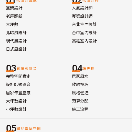
獲獎設計
人氣設計師
老屋翻新
獲獎設計師
大坪數
台北室內設計
北歐風設計
台中室內設計
現代風設計
高雄室內設計
日式風設計
03
04
看精彩影音
讀專欄
完整空間實走
居家風水
設計師短影音
收納技巧
居家佈置靈感
風格營造
大坪數設計
預算分配
小坪數設計
施工流程
05
關於幸福空間