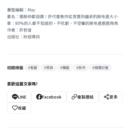
彙整編輯：
May
書名：連房仲都說讚！許代書教你從買賣到繼承的房地產大小
事：
80%
的人都不知道的，不吃虧、不受騙的房地產眉眉角角
作者：許哲瑝
出版社：財經傳訊
相關標籤
#
看屋
#
買房
#
購屋
#
房市
#
精選好書
喜歡這篇文章嗎?
LINE
Facebook
複製連結
更多
收藏