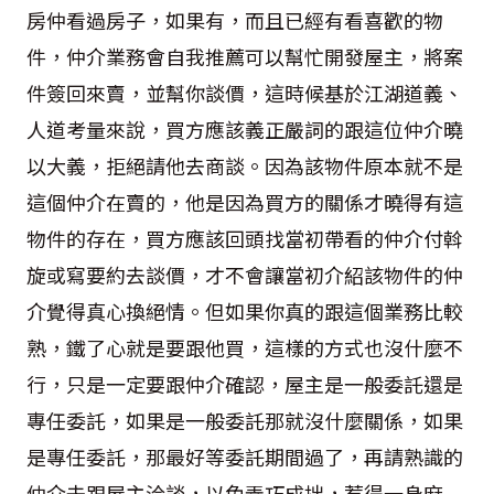
房仲看過房子，如果有，而且已經有看喜歡的物
件，仲介業務會自我推薦可以幫忙開發屋主，將案
件簽回來賣，並幫你談價，這時候基於江湖道義、
人道考量來說，買方應該義正嚴詞的跟這位仲介曉
以大義，拒絕請他去商談。因為該物件原本就不是
這個仲介在賣的，他是因為買方的關係才曉得有這
物件的存在，買方應該回頭找當初帶看的仲介付斡
旋或寫要約去談價，才不會讓當初介紹該物件的仲
介覺得真心換絕情。但如果你真的跟這個業務比較
熟，鐵了心就是要跟他買，這樣的方式也沒什麼不
行，只是一定要跟仲介確認，屋主是一般委託還是
專任委託，如果是一般委託那就沒什麼關係，如果
是專任委託，那最好等委託期間過了，再請熟識的
仲介去跟屋主洽談，以免弄巧成拙，惹得一身麻