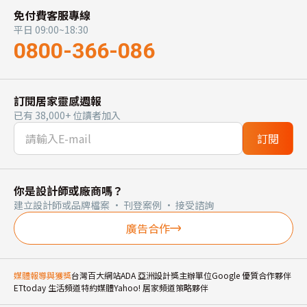
免付費客服專線
平日 09:00~18:30
0800-366-086
訂閱居家靈感週報
已有 38,000+ 位讀者加入
訂閱
你是設計師或廠商嗎？
建立設計師或品牌檔案 · 刊登案例 · 接受諮詢
廣告合作
媒體報導與獲獎
台灣百大網站
ADA 亞洲設計獎主辦單位
Google 優質合作夥伴
ETtoday 生活頻道特約媒體
Yahoo! 居家頻道策略夥伴