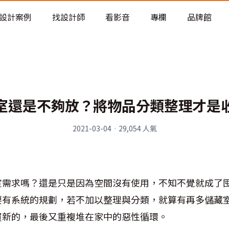
老屋預算分配與高 CP 值煥新術
設計案例
找設計師
看影音
專欄
品牌館
室還是不夠放？將物品分類整理才是
2021-03-04
·
29,054
人氣
室需求嗎？還是只是因為空間沒有使用，不知不覺就成了
要有系統的規劃，若不加以整理與分類，就算有再多儲藏
買新的，最後又重複堆在家中的惡性循環。