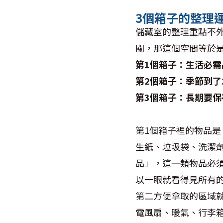
3個箱子的整理
儲藏室的整理重點不
關，那這個空間等於
第
1
個箱子：生活必需
第
2
個箱子：季節到了
第
3
個箱子：長期要保
第
1
個箱子裡的物品是
生紙、垃圾袋、洗潔
品」，這一類物品必
以一眼就看得見所有
第二方便拿取的區域
電風扇、暖氣、行李