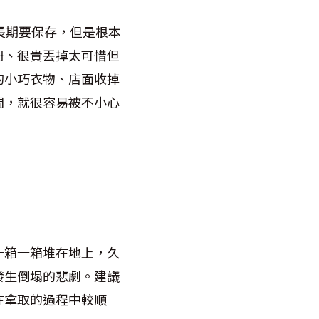
長期要保存，但是根本
冊、很貴丟掉太可惜但
的小巧衣物、店面收掉
間，就很容易被不小心
一箱一箱堆在地上，久
發生倒塌的悲劇。建議
在拿取的過程中較順