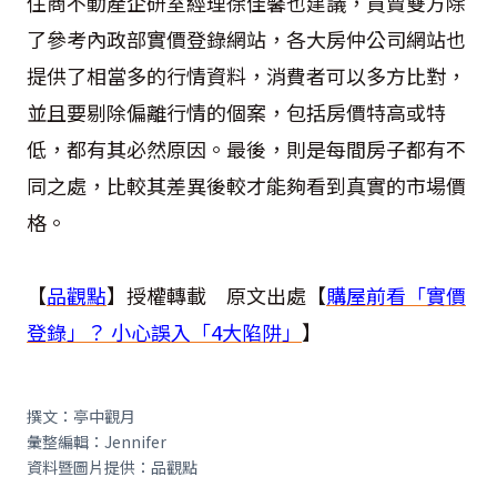
住商不動產企研室經理徐佳馨也建議，買賣雙方除
了參考內政部實價登錄網站，各大房仲公司網站也
提供了相當多的行情資料，消費者可以多方比對，
並且要剔除偏離行情的個案，包括房價特高或特
低，都有其必然原因。最後，則是每間房子都有不
同之處，比較其差異後較才能夠看到真實的市場價
格。
【
品觀點
】授權轉載 原文出處【
購屋前看「實價
登錄」？ 小心誤入「4大陷阱」
】
撰文：亭中觀月
彙整編輯：Jennifer
資料暨圖片提供：品觀點