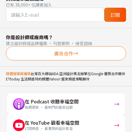
已有 38,000+ 位讀者加入
訂閱
你是設計師或廠商嗎？
建立設計師或品牌檔案 · 刊登案例 · 接受諮詢
廣告合作
媒體報導與獲獎
台灣百大網站
ADA 亞洲設計獎主辦單位
Google 優質合作夥伴
ETtoday 生活頻道特約媒體
Yahoo! 居家頻道策略夥伴
在 Podcast 收聽幸福空間
每週更新 · 最熱門的居家話題
在 YouTube 觀看幸福空間
訂閱頻道 · 最實用的設計影音