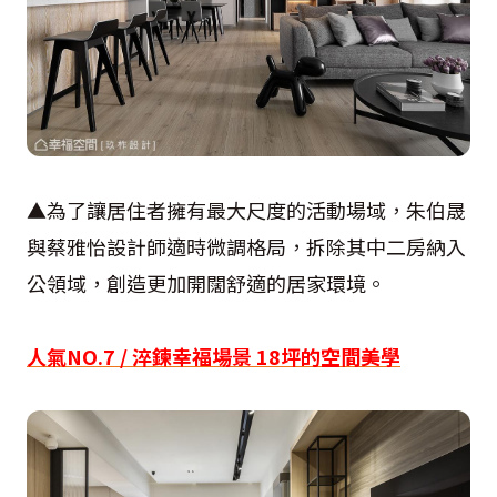
▲為了讓居住者擁有最大尺度的活動場域，朱伯晟
與蔡雅怡設計師適時微調格局，拆除其中二房納入
公領域，創造更加開闊舒適的居家環境。
人氣NO.7 / 淬鍊幸福場景 18坪的空間美學