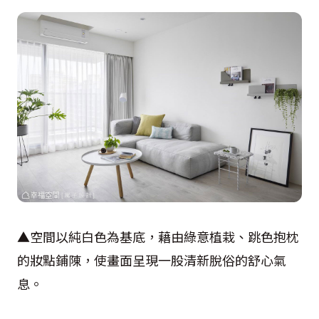
▲空間以純白色為基底，藉由綠意植栽、跳色抱枕
的妝點鋪陳，使畫面呈現一股清新脫俗的舒心氣
息。