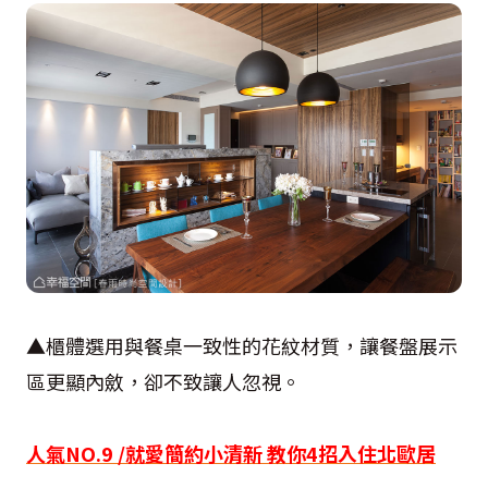
▲櫃體選用與餐桌一致性的花紋材質，讓餐盤展示
區更顯內斂，卻不致讓人忽視。
人氣NO.9 /
就愛簡約小清新 教你4招入住北歐居