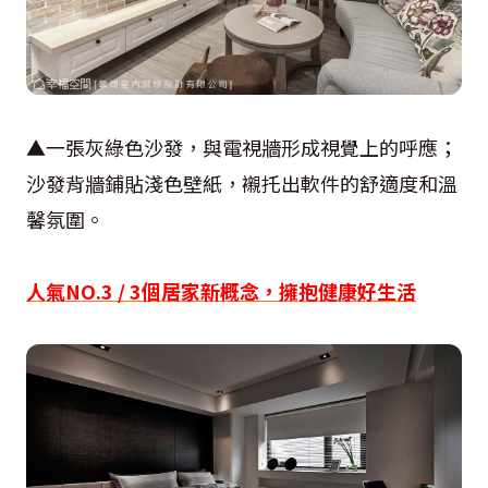
▲一張灰綠色沙發，與電視牆形成視覺上的呼應；
沙發背牆鋪貼淺色壁紙，襯托出軟件的舒適度和溫
馨氛圍。
人氣NO.3 / 3個居家新概念，擁抱健康好生活