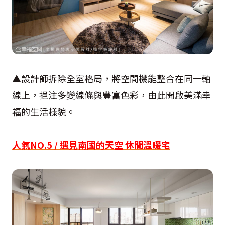
▲設計師拆除全室格局，將空間機能整合在同一軸
線上，挹注多變線條與豐富色彩，由此開啟美滿幸
福的生活樣貌。
人氣NO.5 / 遇見南國的天空 休閒溫暖宅