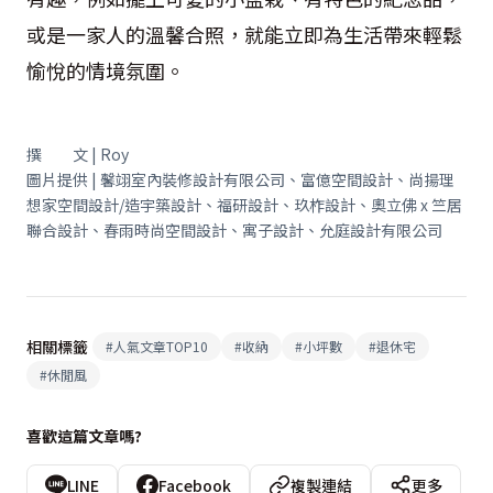
或是一家人的溫馨合照，就能立即為生活帶來輕鬆
愉悅的情境氛圍。
撰 文 | Roy
圖片提供 | 馨翊室內裝修設計有限公司、富億空間設計、尚揚理
想家空間設計/造宇築設計、福研設計、玖柞設計、奧立佛 x 竺居
聯合設計、春雨時尚空間設計、寓子設計、允庭設計有限公司
相關標籤
#
人氣文章TOP10
#
收納
#
小坪數
#
退休宅
#
休閒風
喜歡這篇文章嗎?
LINE
Facebook
複製連結
更多