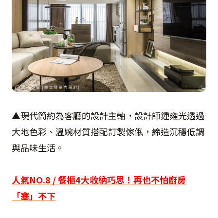
▲現代簡約為客廳的設計主軸，設計師鍾雍光透過
大地色彩、溫婉材質搭配訂製傢俬，締造沉穩低調
與品味生活。
人氣NO.8 / 餐櫃4大收納巧思！再也不怕廚房
「塞」不下