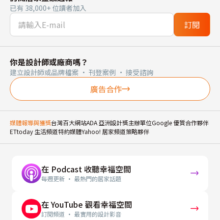
已有 38,000+ 位讀者加入
訂閱
你是設計師或廠商嗎？
建立設計師或品牌檔案 · 刊登案例 · 接受諮詢
廣告合作
媒體報導與獲獎
台灣百大網站
ADA 亞洲設計獎主辦單位
Google 優質合作夥伴
ETtoday 生活頻道特約媒體
Yahoo! 居家頻道策略夥伴
在 Podcast 收聽幸福空間
每週更新 · 最熱門的居家話題
在 YouTube 觀看幸福空間
訂閱頻道 · 最實用的設計影音