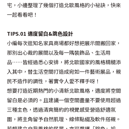
宅，小邊整理了幾個打造北歐風格的小祕訣，快來
一起看看吧！
TIPS.01 適度留白&跳色設計
小編每次逛知名家具商場都好想把展示間搬回家，
那別出心裁的展間以及每一隅裝飾品、生活用
品……皆經過悉心安排，將北歐國家的風格精髓添
入其中，替生活空間打造成宛如一件藝術展品，親
民不造作的調性，著實令人愛不釋手呀！
想要打造近期熱門的小清新北歐風格，適度將空間
留白是必須的。且建議一個空間盡量不要使用超過
三種主色，透過清爽簡約的視覺感受營造舒適氛
圍，將主角留予自然肌理、線條點綴及軟件搭襯。
若想建立自我風格的民眾，亦可選擇「跳色」設