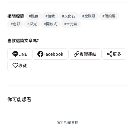
相關標籤
#
跳色
#
植栽
#
文化石
#
北歐風
#
簡約風
#
色彩
#
採光
#
開放式
#
木元素
喜歡這篇文章嗎?
LINE
Facebook
複製連結
更多
收藏
你可能想看
尚無相關專欄