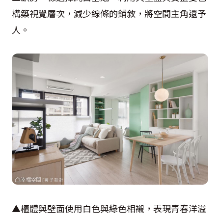
構築視覺層次，減少線條的鋪敘，將空間主角還予
人。
▲櫃體與壁面使用白色與綠色相襯，表現青春洋溢