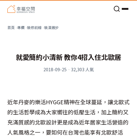
老屋預算分配與高 CP 值煥新術
裝潢撇步
首頁
專欄
裝修前線
就愛簡約小清新 教你4招入住北歐居
2018-09-25
·
32,303
人氣
近年丹麥的樂活HYGGE精神在全球蔓延，讓北歐式
的生活哲學成為大家嚮往的低壓生活，加上簡約又
充滿質感的北歐設計更是成為近年居家生活營造的
人氣風格之一，要如何在台灣也能享有北歐舒活