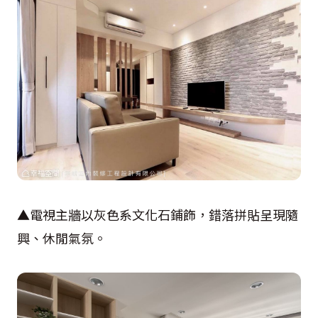
▲電視主牆以灰色系文化石鋪飾，錯落拼貼呈現隨
興、休閒氣氛。