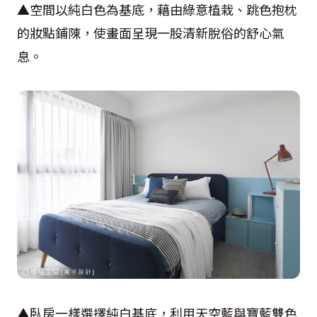
▲空間以純白色為基底，藉由綠意植栽、跳色抱枕
的妝點鋪陳，使畫面呈現一股清新脫俗的舒心氣
息。
▲臥房一樣選擇純白基底，利用天空藍與寶藍雙色