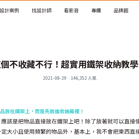
老屋預算分配與高 CP 值煥新術
設計案例
找設計師
看影音
專欄
品牌館
這個不收藏不行！超實用鐵架收納教學
2021-08-29
·
146,352
人氣
品放在鐵架上，而是先放進收納箱裡！
，應該是把物品直接放在鐵架上吧！除了放著就可以直接
一定大小且使用頻繁的物品外，基本上，我不會把東西直