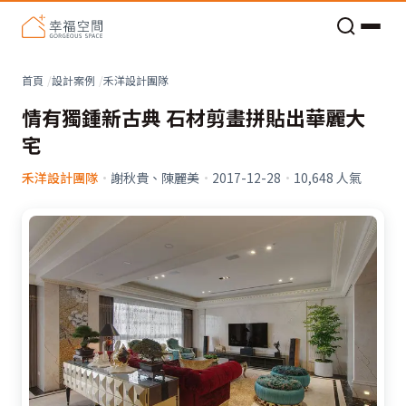
老屋預算分配與高 CP 值煥新術
看不見的居家風險和翻新關鍵
老屋預算分配與高 CP 值煥新術
首頁
設計案例
禾洋設計團隊
情有獨鍾新古典 石材剪畫拼貼出華麗大
宅
禾洋設計團隊
·
謝秋貴、陳麗美
·
2017-12-28
·
10,648
人氣