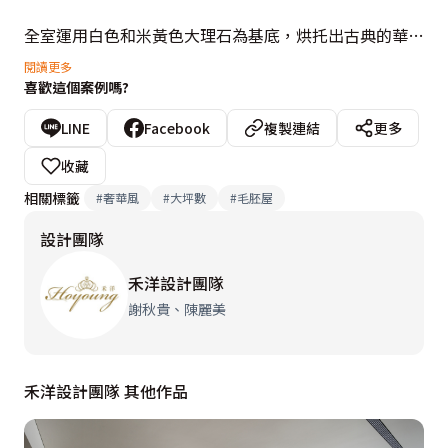
全室運用白色和米黃色大理石為基底，烘托出古典的華
麗、奢華感，牆上一幅幅牡丹花鳥圖剪畫，彷彿與石材融
閱讀更多
喜歡這個案例嗎?
為一體，以馬賽克拼貼出活靈活現的姿態，帶來「五福臨
門」的象徵意涵；或是在金箔上面作畫彩繪，形成「喜上
LINE
Facebook
複製連結
更多
眉梢」的吉祥意境。為了柔軟石材硬朗的感覺，大膽選用
收藏
紅色、藍色絨布軟件做跳色，交織出紛呈亮眼的視覺效
相關標籤
#
奢華風
#
大坪數
#
毛胚屋
果。
設計團隊
禾洋設計團隊
謝秋貴、陳麗美
禾洋設計團隊 其他作品