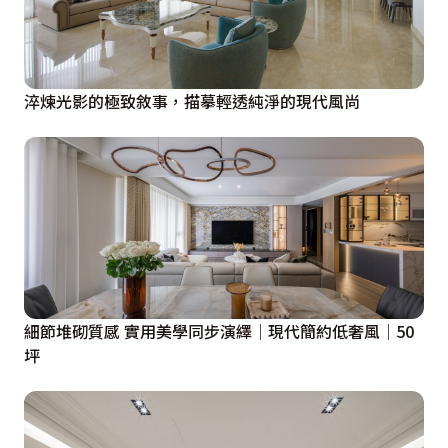
淬煉光影的極致敘事，描摹輕透純淨的現代風尚
細節堆砌質感 實用美學同步演繹│現代簡約低奢風│50
坪