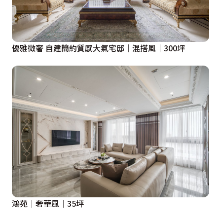
優雅微奢 自建簡約質感大氣宅邸│混搭風│300坪
鴻苑│奢華風│35坪