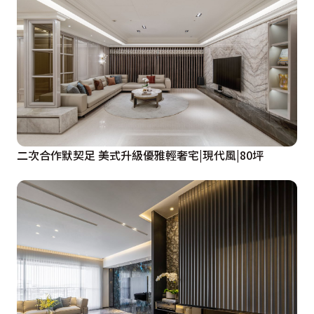
二次合作默契足 美式升級優雅輕奢宅|現代風|80坪