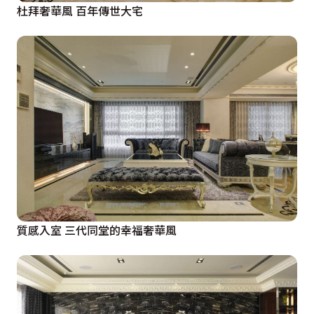
杜拜奢華風 百年傳世大宅
質感入室 三代同堂的幸福奢華風