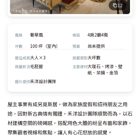
12
奢華風
4房2廳4衛
風格
格局
100 坪（室內）
尚未提供
坪數
預算
大人×3
大坪數
居住成員
房屋類型
毛胚屋
大理石、烤漆、壁
房屋狀況
主要建材
紙、茶鏡、金箔
禾洋設計團隊
圖片提供
屋主事業有成另覓新居，做為家族度假和招待朋友之用
途，因對新古典情有獨鍾，禾洋設計團隊順勢而為，以石
材建構空間的磅礡感，搭配用色大膽的紛呈布藝和家飾，
聚集觀者視線和焦點，讓人有心花怒放的感覺。
