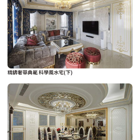
精鑄奢華典範 科學風水宅(下)