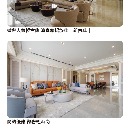
微奢大氣輕古典 演奏悠揚旋律｜新古典｜
簡約優雅 微奢輕時尚