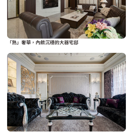
「熟」奢華，內斂沉穩的大器宅邸