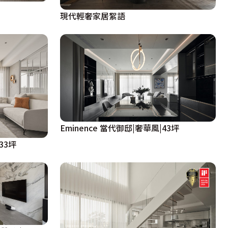
現代輕奢家居絮語
Eminence 當代御邸|奢華風|43坪
33坪