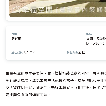
風格
格局
現代風
玄關、多功能
臥、客房×2
大人×3
別墅
居住成員
房屋類型
事業有成的屋主夫妻倆，買下這棟植栽蓊鬱的別墅，展開退
承」設計概念，成為乘載生活記憶的盒子，以多功能和室作
室內寬敞明亮又具隱密性，動線串聯又不互相打擾，日後屋
造出歷久彌新的傳家宅邸。
