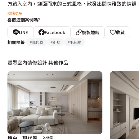
方踏入室內，迎面而來的日式風格，散發出閒情雅致的情調
的架高木地板與榻榻米帶來放鬆氛圍，成為家族聚會的社交
閱讀更多
喜歡這個案例嗎?
座榻，一本書、一壺茶，進入一期一會的禪境；深深庭院篩
看雲起，時光不由得靜下停止，享受松風雪霽的意境。
LINE
Facebook
複製連結
收藏
相關標籤
#
現代風
#
別墅
#
毛胚屋
豐聚室內裝修設計 其他作品
境白│現代風│34坪