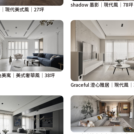
shadow 墨影│現代風│78坪
 獨秀│現代美式風│27坪
 白色美寓│美式奢華風│38坪
Graceful 澄心雅居│現代風│