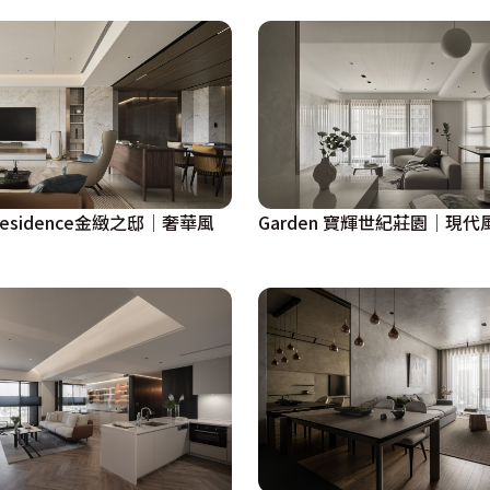
n Residence金緻之邸│奢華風
Garden 寶輝世紀莊園│現代