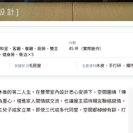
坪數
和室、客廳、餐廳、廚房、雙主
45 坪（實際施作）
、健身房、衛浴×5
毛胚屋
木皮、手打研 、鐵
房屋狀況
主要建材
休後的第二人生。在豐聚室內設計悉心安排下，空間圍繞「傳
為重心，增進家人間情感交流，也讓屋主招待親友聯絡感情。
主兒子成家立業，即使三代或多代同堂，空間都綽綽有餘，打