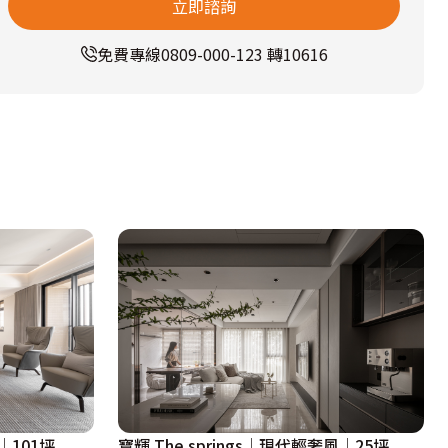
立即諮詢
免費專線
0809-000-123 轉10616
│101坪
寶輝 The springs│現代輕奢風│25坪