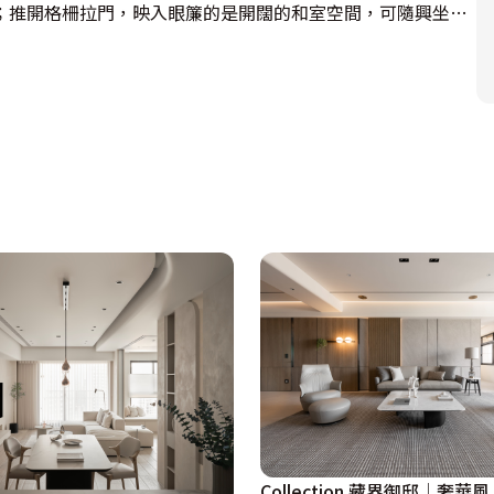
；推開格柵拉門，映入眼簾的是開闊的和室空間，可隨興坐臥
場域，一口氣容納20多人都不成問題，平時是屋主沏茶懶坐的
落漫漫光影，簷廊成為欣賞扶疏綠意的最佳位置，靜待四季坐
Collection 藏界御邸│奢華風