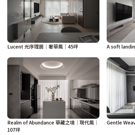
Lucent 光序理居｜奢華風｜45坪
A soft l
Realm of Abundance 華藏之境｜現代風｜
Gentle W
107坪