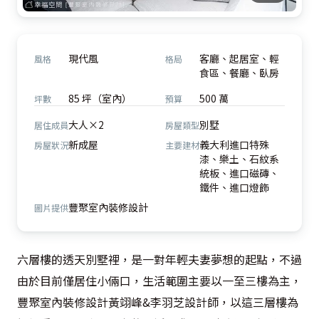
現代風
客廳、起居室、輕
風格
格局
食區、餐廳、臥房
85 坪（室內）
500 萬
坪數
預算
大人×2
別墅
居住成員
房屋類型
新成屋
義大利進口特殊
房屋狀況
主要建材
漆、樂土、石紋系
統板、進口磁磚、
鐵件、進口燈飾
豐聚室內裝修設計
圖片提供
六層樓的透天別墅裡，是一對年輕夫妻夢想的起點，不過
由於目前僅居住小倆口，生活範圍主要以一至三樓為主，
豐聚室內裝修設計黃翊峰&李羽芝設計師，以這三層樓為