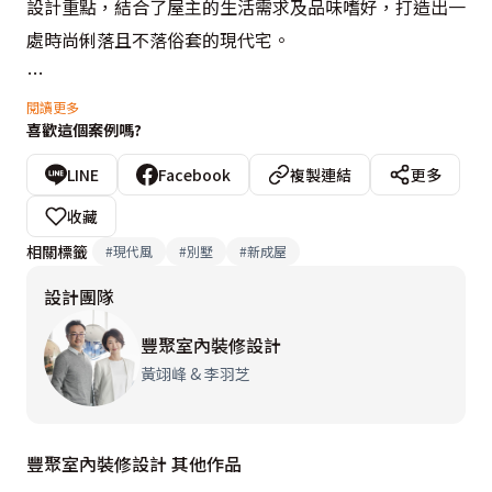
設計重點，結合了屋主的生活需求及品味嗜好，打造出一
處時尚俐落且不落俗套的現代宅。

屋主年輕好客，家中時常舉辦聚會，設計師特別在一樓設
閱讀更多
喜歡這個案例嗎?
置了起居室，專屬的輕食料理區，聚餐小酌都不成問題，
供親朋好友可以盡情放鬆交流，又不因此影響到私人領域
LINE
Facebook
複製連結
更多
的隱私性。二樓以上就是完全屬於夫妻兩人的私領域，客
收藏
廳特別在灰白色系中，又加重了鐵件元素及木質肌理的鋪
相關標籤
#
現代風
#
別墅
#
新成屋
陳，整體風格顯得明亮又具個性，螺旋狀的餐吊燈，是餐
設計團隊
廳的視覺亮點，也提昇了整體用餐的氛圍。三樓的主臥，
設計師保留了軒敞的格局與視野，將戶外藍天綠意引進室
豐聚室內裝修設計
內，以粗獷樸質的線條，呼應自然美景，營造出如渡假飯
黃翊峰 & 李羽芝
店般精品質感，微奢的氣質盡顯主人的獨特品味，完美演
澤家的姿態。
豐聚室內裝修設計 其他作品