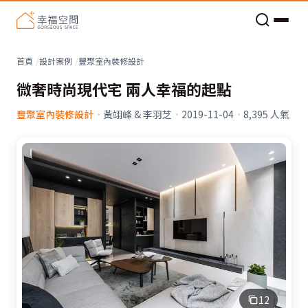
老屋預算分配與高 CP 值煥新術
看不見的居家風險和翻新關鍵
老屋預算分配與高 CP 值煥新術
首頁
設計案例
豐聚室內裝修設計
微奢時尚現代宅 兩人幸福的起點
豐聚室內裝修設計
·
黃翊峰 & 李羽芝
·
2019-11-04
·
8,395
人氣
12