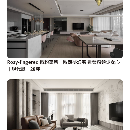
Rosy-fingered 微粉寓所│敞朗夢幻宅 迸發粉領少女心
│現代風│28坪