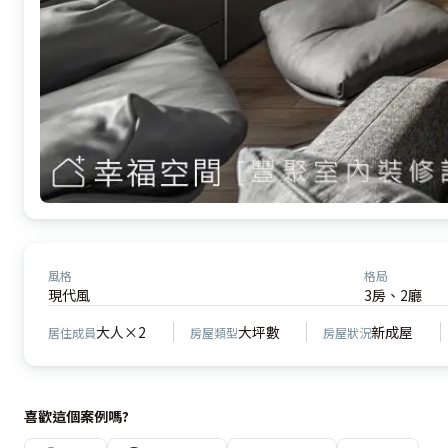
風格
格局
現代風
3房、2廳
大人×2
大坪數
新成屋
居住成員
房屋類型
房屋狀況
喜歡這個案例嗎?