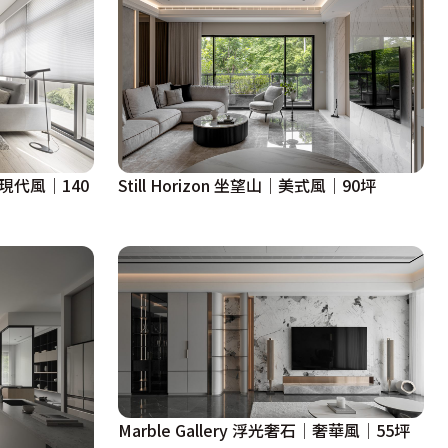
｜現代風｜140
Still Horizon 坐望山｜美式風｜90坪
Marble Gallery 浮光奢石│奢華風│55坪