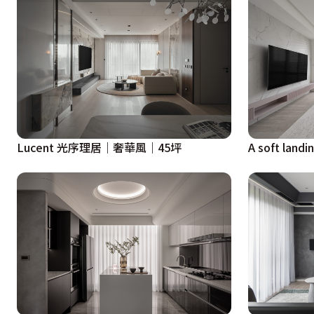
Lucent 光序理居｜奢華風｜45坪
A soft l