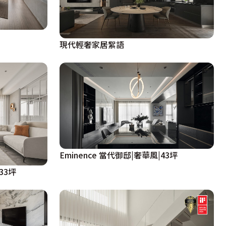
現代輕奢家居絮語
Eminence 當代御邸|奢華風|43坪
33坪