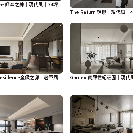
eave 織森之紳｜現代風｜34坪
The Return 歸嶼│現代風│
n Residence金緻之邸│奢華風
Garden 寶輝世紀莊園│現代