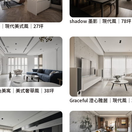
shadow 墨影│現代風│78坪
 獨秀│現代美式風│27坪
 白色美寓│美式奢華風│38坪
Graceful 澄心雅居│現代風│