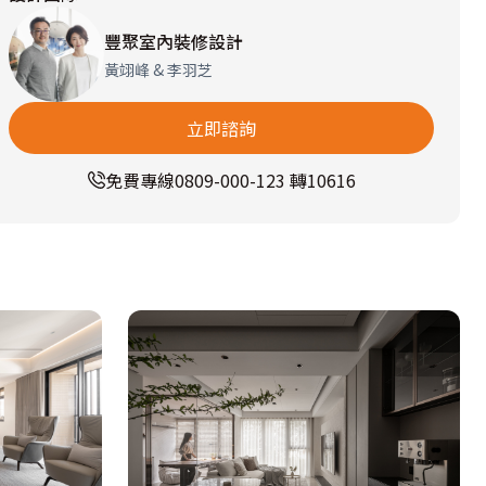
豐聚室內裝修設計
黃翊峰 & 李羽芝
立即諮詢
免費專線
0809-000-123 轉10616