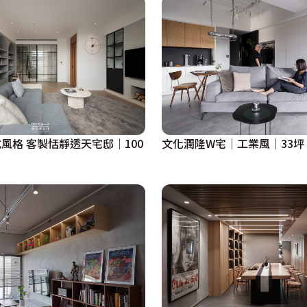
風格 客製恬靜透天宅邸│100
文化潤隆W宅│工業風│33坪