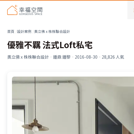
首頁
設計案例
奧立佛 x 株株聯合設計
優雅不羈 法式Loft私宅
奧立佛 x 株株聯合設計
·
鍾鼎 鍾黎
·
2016-08-30
·
28,826
人氣