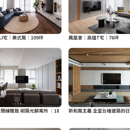
J宅│美式風│109坪
鳳凰會｜高雄T宅｜76坪
簡練雅致 砌築光韻寓所 │18
新和風主義 全室台檜建築的日