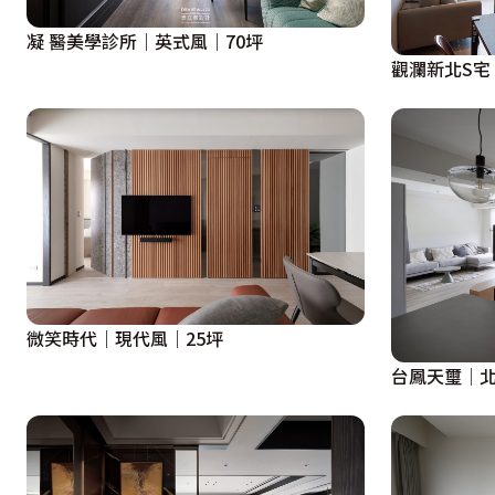
凝 醫美學診所｜英式風｜70坪
觀瀾新北S宅
微笑時代｜現代風｜25坪
台鳳天璽│北