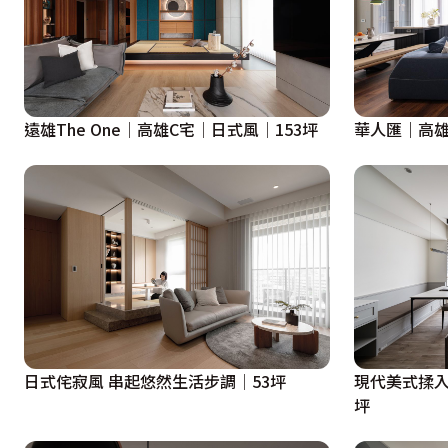
遠雄The One│高雄C宅│日式風│153坪
華人匯｜高雄
日式侘寂風 串起悠然生活步調│53坪
現代美式揉入
坪