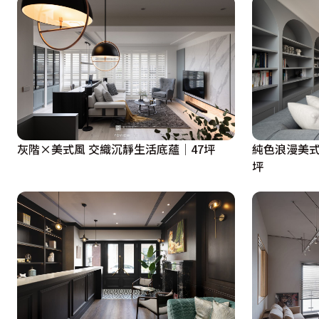
灰階×美式風 交織沉靜生活底蘊│47坪
純色浪漫美式
坪