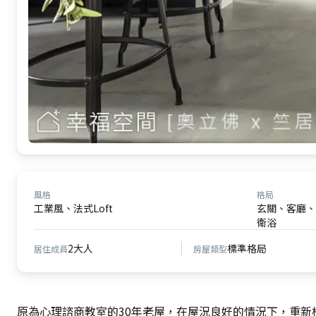
風格
格局
工業風、法式Loft
玄關、客廳、
衛浴
2大人
標準格局
居住成員
房屋類型
原為心理諮商教室的30年老屋，在屋況良好的情況下，重