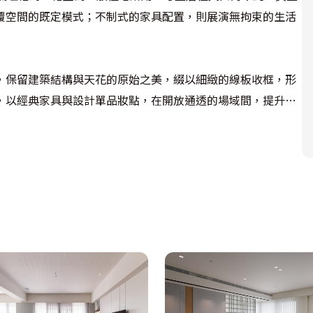
顛覆空間的既定模式；不制式的家具配置，則展演無拘束的生活
，保留建築結構與天花的原始之美，綴以細緻的線板收框，形
，以經典家具與設計單品妝點，在開放通透的場域間，提升暖
完美交融，調味出獨樹一格的風格美學。