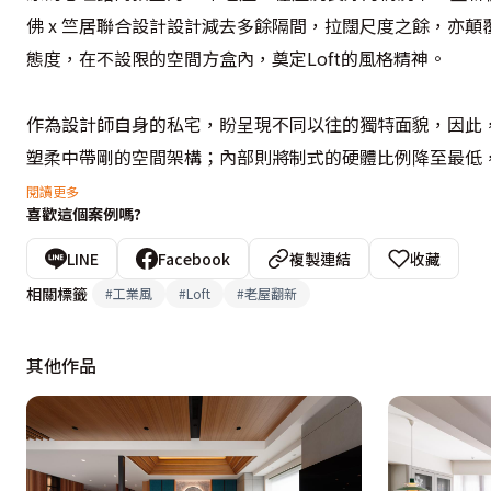
佛 x 竺居聯合設計設計減去多餘隔間，拉闊尺度之餘，亦
態度，在不設限的空間方盒內，奠定Loft的風格精神。

作為設計師自身的私宅，盼呈現不同以往的獨特面貌，因此
塑柔中帶剛的空間架構；內部則將制式的硬體比例降至最低
度並填入隨興自在的生活氣息，讓法式優雅與Loft的不羈
閱讀更多
喜歡這個案例嗎?
LINE
Facebook
複製連結
收藏
相關標籤
#
工業風
#
Loft
#
老屋翻新
其他作品