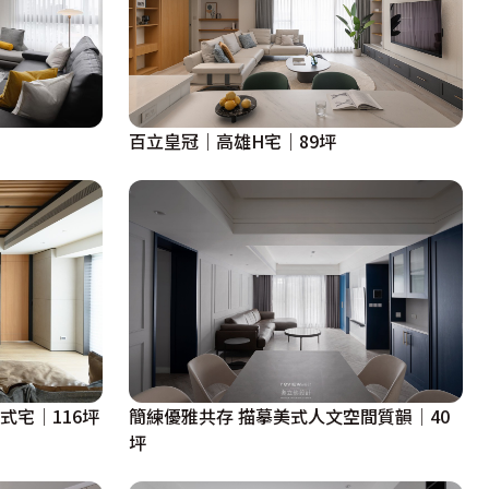
百立皇冠｜高雄H宅｜89坪
式宅│116坪
簡練優雅共存 描摹美式人文空間質韻│40
坪