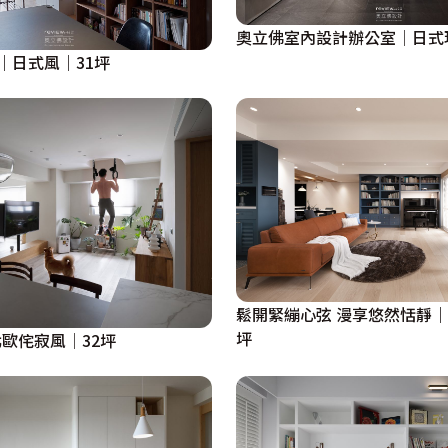
奧立佛室內設計辦公室│日式
｜日式風｜31坪
鬆開緊繃心弦 漫享悠然恬靜｜
坪
歐侘寂風│32坪