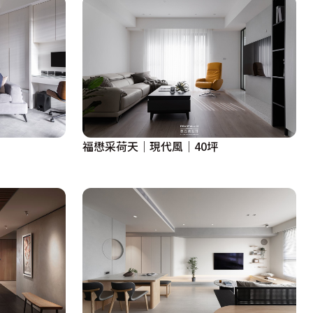
福懋采荷天｜現代風｜40坪