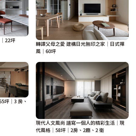
│22坪
轉譯父母之愛 建構日光無印之家｜日式禪
風｜60坪
5坪｜3 房、
現代人文風尚 譜寫一個人的精彩生活｜現
代風格｜58坪｜2房、2廳、2 衛