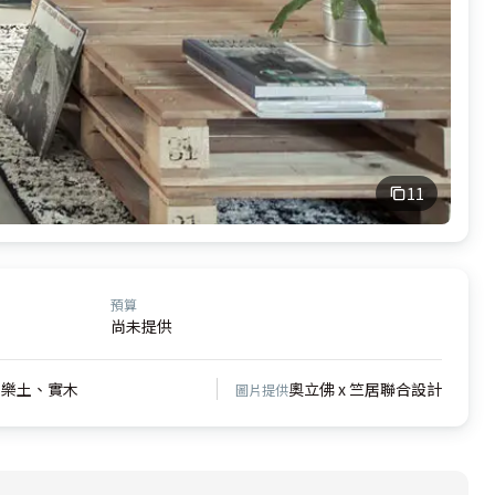
11
預算
尚未提供
、樂土、實木
奧立佛 x 竺居聯合設計
圖片提供