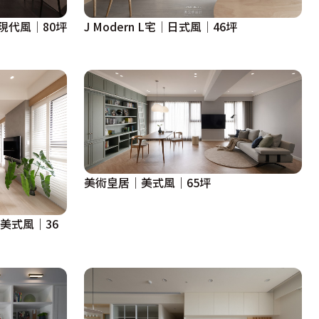
現代風│80坪
J Modern L宅│日式風│46坪
美術皇居｜美式風｜65坪
美式風｜36