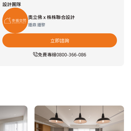
設計團隊
奧立佛 x 株株聯合設計
鍾鼎 鍾黎
立即諮詢
免費專線
0800-366-086