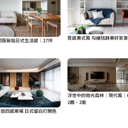
質感美式風 勾繪恬靜美好家景
砌築無垢日式生活感│27坪
浮世中的微光森林｜現代風｜6
2廳、2衛
造四感案場 日式留白打開色