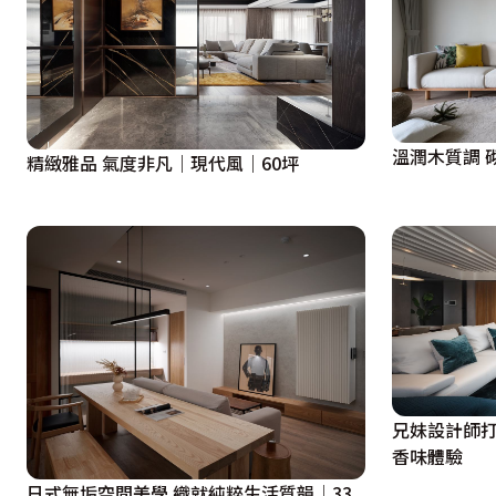
溫潤木質調 
精緻雅品 氣度非凡｜現代風｜60坪
兄妹設計師打
香味體驗
日式無垢空間美學 織就純粹生活質韻│33