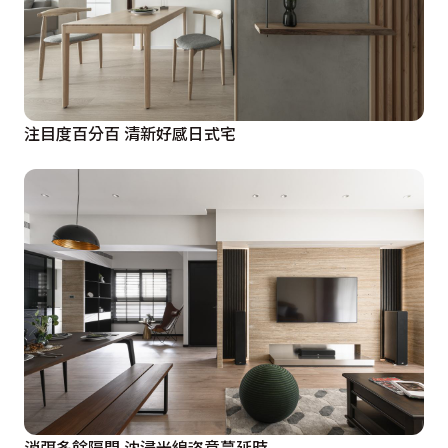
注目度百分百 清新好感日式宅
消弭多餘隔間 沈浸光線恣意蔓延時