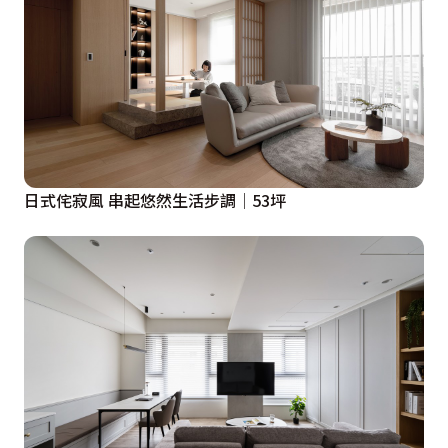
日式侘寂風 串起悠然生活步調│53坪