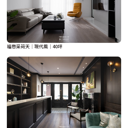
福懋采荷天｜現代風｜40坪