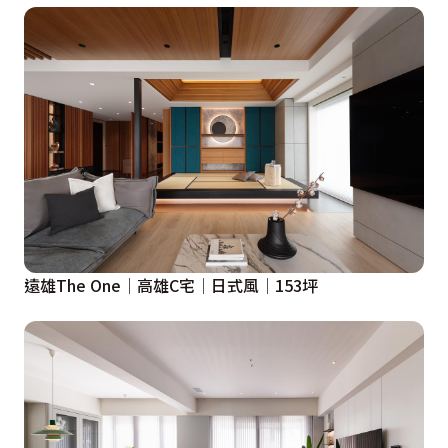
遠雄The One│高雄C宅│日式風│153坪