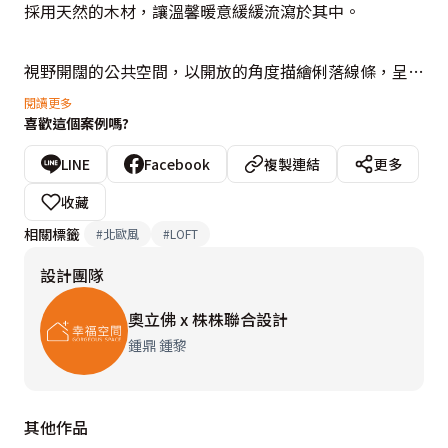
採用天然的木材，讓溫馨暖意緩緩流瀉於其中。

視野開闊的公共空間，以開放的角度描繪俐落線條，呈現
輕快明亮的節奏；恢弘的客廳用線與面的大面積處理，用
閱讀更多
喜歡這個案例嗎?
天然的木材去搭配石材來鋪陳電視面牆，呈現乾淨簡約的
當代風格。白色為基底的主臥室，則以低彩度的色調讓空
LINE
Facebook
複製連結
更多
間舒展開來，烘托出臥眠的溫度，讓幸福的感動油然而
收藏
生。
相關標籤
#
北歐風
#
LOFT
設計團隊
奧立佛 x 株株聯合設計
鍾鼎 鍾黎
其他作品