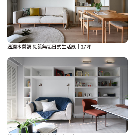
溫潤木質調 砌築無垢日式生活感│27坪