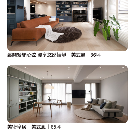
鬆開緊繃心弦 漫享悠然恬靜｜美式風｜36坪
美術皇居｜美式風｜65坪