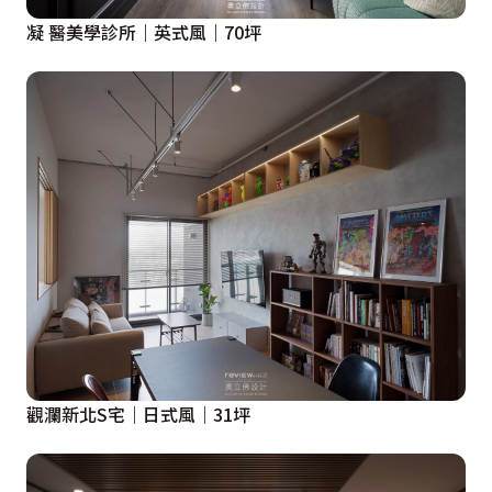
凝 醫美學診所｜英式風｜70坪
觀瀾新北S宅｜日式風｜31坪