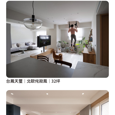
台鳳天璽│北歐侘寂風│32坪