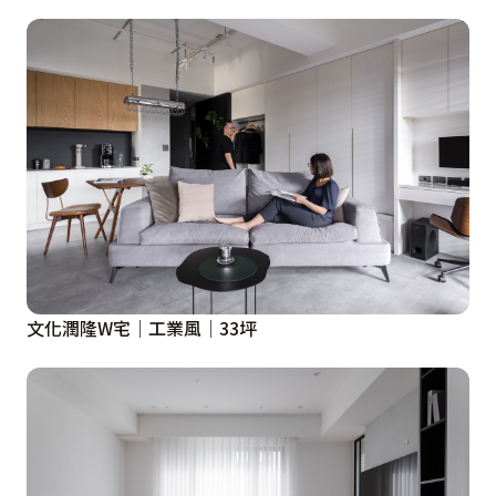
文化潤隆W宅│工業風│33坪