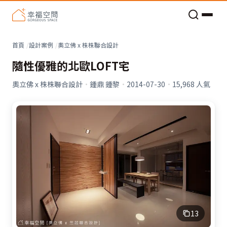
老屋預算分配與高 CP 值煥新術
看不見的居家風險和翻新關鍵
老屋預算分配與高 CP 值煥新術
首頁
設計案例
奧立佛 x 株株聯合設計
隨性優雅的北歐LOFT宅
奧立佛 x 株株聯合設計
·
鍾鼎 鍾黎
·
2014-07-30
·
15,968
人氣
13