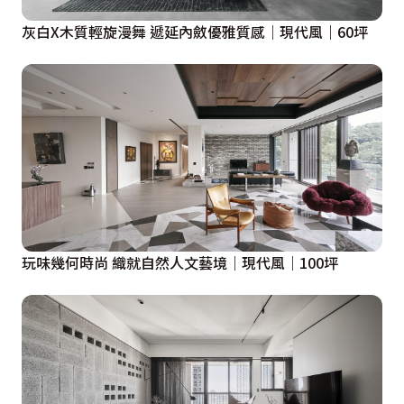
灰白X木質輕旋漫舞 遞延內斂優雅質感｜現代風｜60坪
玩味幾何時尚 織就自然人文藝境｜現代風｜100坪