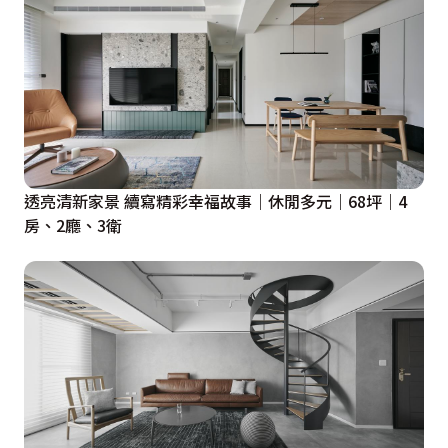
透亮清新家景 續寫精彩幸福故事｜休閒多元｜68坪｜4
房、2廳、3衛