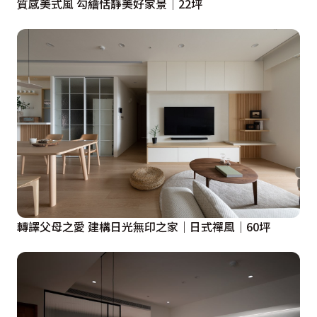
質感美式風 勾繪恬靜美好家景│22坪
轉譯父母之愛 建構日光無印之家｜日式禪風｜60坪