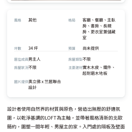
其他
客廳、餐廳、主臥
風格
格局
房、書房、長親
房、更衣室兼儲藏
室
34 坪
尚未提供
坪數
預算
男主人
不限
居住成員
房屋類型
不限
實木木皮、鐵件、
房屋狀況
主要建材
超耐磨木地板
奧立佛 x 竺居聯合
圖片提供
設計
設計者使用自然界的材質與原色，營造出無壓的舒適氛
圍，以乾淨基調的LOFT為主軸，並帶著風格清新的北歐
簡約，圍塑一間年輕、男屋主的家。入門處的隔板及壁面