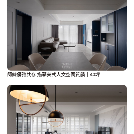
簡練優雅共存 描摹美式人文空間質韻│40坪