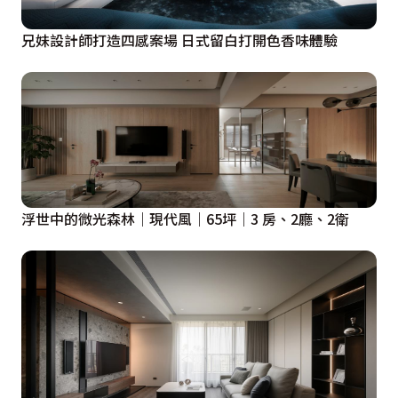
兄妹設計師打造四感案場 日式留白打開色香味體驗
浮世中的微光森林｜現代風｜65坪｜3 房、2廳、2衛