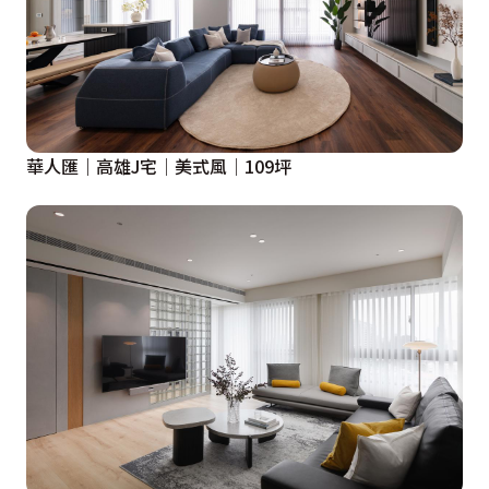
華人匯｜高雄J宅│美式風│109坪