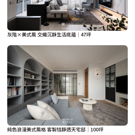
灰階×美式風 交織沉靜生活底蘊│47坪
純色浪漫美式風格 客製恬靜透天宅邸│100坪