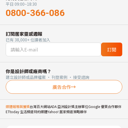
平日 09:00~18:30
0800-366-086
訂閱居家靈感週報
已有 38,000+ 位讀者加入
訂閱
你是設計師或廠商嗎？
建立設計師或品牌檔案 · 刊登案例 · 接受諮詢
廣告合作
媒體報導與獲獎
台灣百大網站
ADA 亞洲設計獎主辦單位
Google 優質合作夥伴
ETtoday 生活頻道特約媒體
Yahoo! 居家頻道策略夥伴