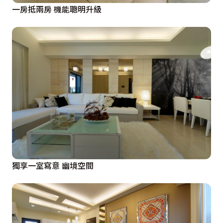
一房抵兩房 機能聰明升級
獨享一室寫意 幽境空間