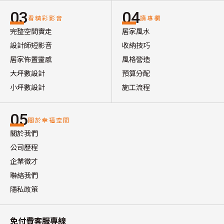
03
04
看精彩影音
讀專欄
完整空間實走
居家風水
設計師短影音
收納技巧
居家佈置靈感
風格營造
大坪數設計
預算分配
小坪數設計
施工流程
05
關於幸福空間
關於我們
公司歷程
企業徵才
聯絡我們
隱私政策
免付費客服專線