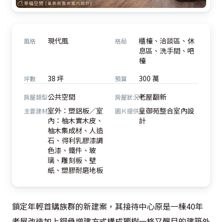
現代風
櫃檯、洽談區、休
風格
格局
息區、洗手間、吧
檯
38 坪
300 萬
坪數
預算
公共空間
老屋翻新
房屋類型
房屋狀況
室外：塑鋁板／室
皇御苑整合室內設
主要建材
圖片提供
內：柚木實木皮、
計
柚木集成材、人造
石、得利乳膠漆調
色漆、鐵件、玻
璃、雕刻板、壁
紙、塑膠耐磨地板
鎖定年輕首購族群的新建案，其接待中心原是一棟40年
老屋改造加上鋼骨增建方式構成獨樹一格又醒目的建築外