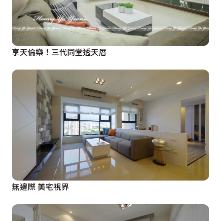
享天倫樂！三代同堂透天厝
無邊際 美宅視界