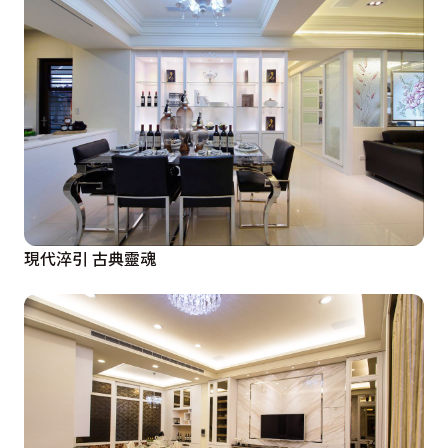
現代淬引 古典靈魂