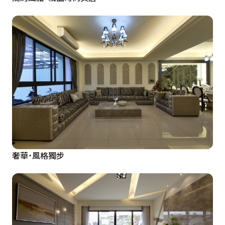
奢華˙風格獨步