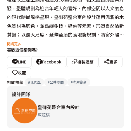
觀，整體規劃為迎合年輕人的喜好，內部空間以人文氣息
的現代時尚風格呈現，皇御苑整合室內設計運用溫潤的木
色質材為底色，並點綴樹枝、綠葉等元素，形塑自然清新
質韻；以最大尺度、延伸至頂的落地窗規劃，將窗外陽光
普照的綠意街景完整地框入室內，不經刻意修飾的原始風
閱讀更多
喜歡這個案例嗎?
貌，儼然成為空間中最佳妝點。

LINE
Facebook
複製連結
更多
此外，陳誼騏設計師為在自然休閒的空間主題中營造大器
收藏
質感，在櫃台後方6米5高的牆面表現上，以LED壁燈編織
相關標籤
#
現代風
#
公共空間
#
老屋翻新
出帶有立體感的立面表情，增添趣味的視覺律動，同時也
設計團隊
成功將場域的氣勢引領出來。
皇御苑整合室內設計
陳誼騏