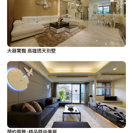
大器驚豔 高雄透天別墅
簡約風雅˙精品時尚美居