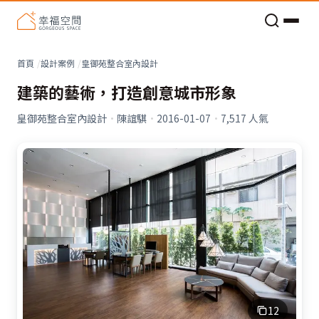
老屋預算分配與高 CP 值煥新術
看不見的居家風險和翻新關鍵
老屋預算分配與高 CP 值煥新術
首頁
設計案例
皇御苑整合室內設計
建築的藝術，打造創意城市形象
皇御苑整合室內設計
·
陳誼騏
·
2016-01-07
·
7,517
人氣
12