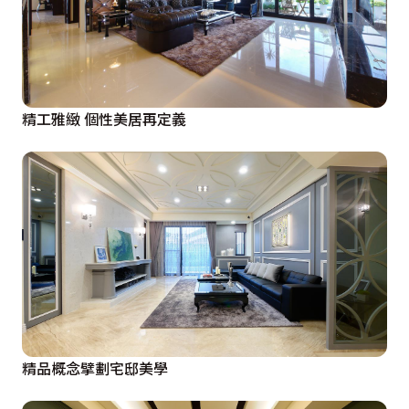
精工雅緻 個性美居再定義
精品概念擘劃宅邸美學