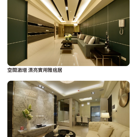
空間激增 漂亮實用雅痞居