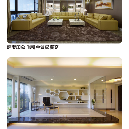
輕奢印象 咖啡金質感饗宴