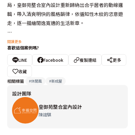
局，皇御苑整合室內設計重新歸納出合乎居者的動線邏
輯，帶入清爽明快的風格韻律，依循知性木紋的恣意遊
走，逐一描繪閒逸寬適的生活新章。

書房部分設計師陳誼騏採取玻璃介面，虛化了空間與空間
閱讀更多
喜歡這個案例嗎?
的實質分野；而在開放尺度的客餐廳格局中，利用結構樑
體明確定義各自區別的機能範圍。
LINE
Facebook
複製連結
更多
收藏
相關標籤
#
休閒風
#
新成屋
設計團隊
皇御苑整合室內設計
陳誼騏