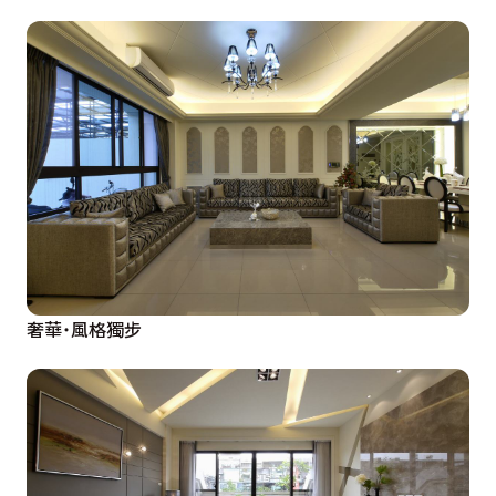
奢華˙風格獨步