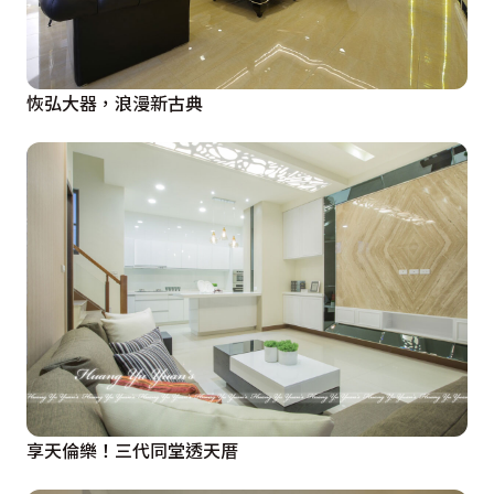
恢弘大器，浪漫新古典
享天倫樂！三代同堂透天厝