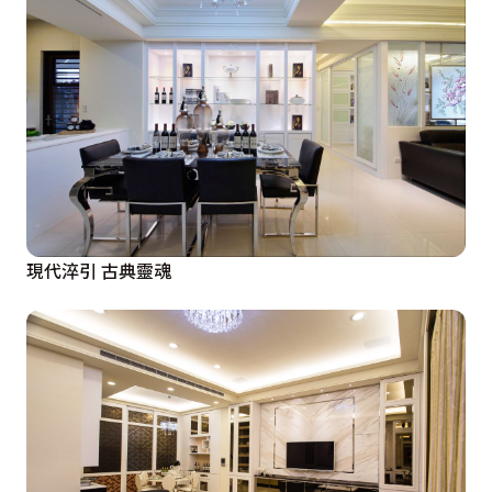
現代淬引 古典靈魂