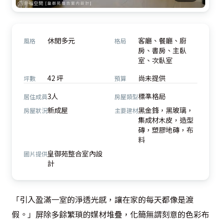
休閒多元
客廳、餐廳、廚
風格
格局
房、書房、主臥
室、次臥室
42 坪
尚未提供
坪數
預算
3人
標準格局
居住成員
房屋類型
新成屋
黑金鋒，黑玻璃，
房屋狀況
主要建材
集成材木皮，造型
磚，塑膠地磚，布
料
皇御苑整合室內設
圖片提供
計
「引入盈滿一室的淨透光感，讓在家的每天都像是渡
假。」屏除多餘繁瑣的媒材堆疊，化簡無謂刻意的色彩布