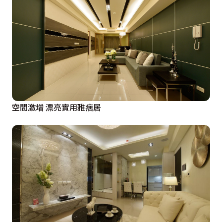
空間激增 漂亮實用雅痞居