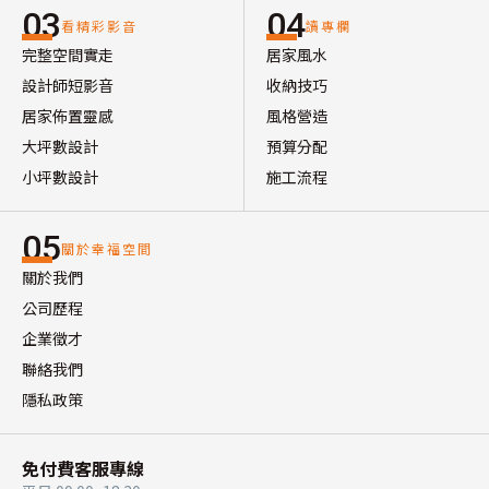
03
04
看精彩影音
讀專欄
完整空間實走
居家風水
設計師短影音
收納技巧
居家佈置靈感
風格營造
大坪數設計
預算分配
小坪數設計
施工流程
05
關於幸福空間
關於我們
公司歷程
企業徵才
聯絡我們
隱私政策
免付費客服專線