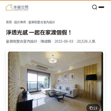
老屋預算分配與高 CP 值煥新術
看不見的居家風險和翻新關鍵
老屋預算分配與高 CP 值煥新術
首頁
設計案例
皇御苑整合室內設計
淨透光感 一起在家渡個假！
皇御苑整合室內設計
·
陳誼騏
·
2015-06-03
·
20,526
人氣
13