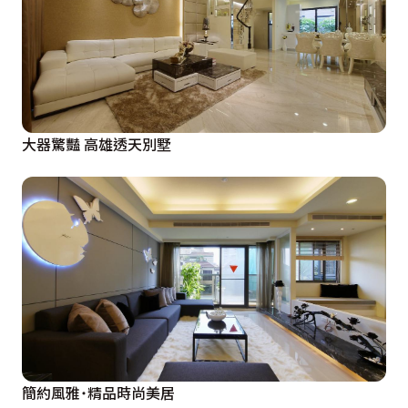
大器驚豔 高雄透天別墅
簡約風雅˙精品時尚美居