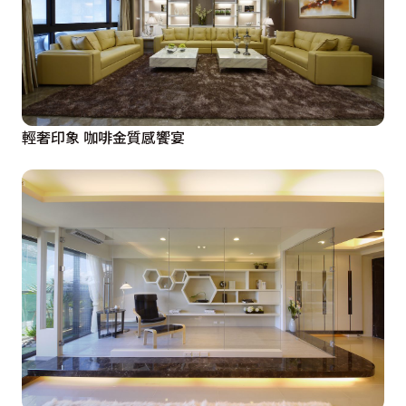
輕奢印象 咖啡金質感饗宴