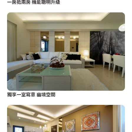
一房抵兩房 機能聰明升級
獨享一室寫意 幽境空間