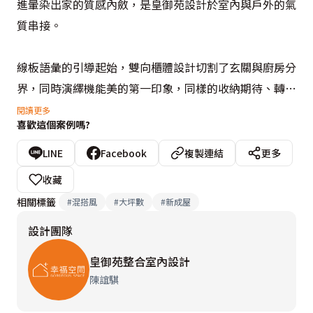
進暈染出家的質感內斂，是皇御苑設計於室內與戶外的氣
質串接。

線板語彙的引導起始，雙向櫃體設計切割了玄關與廚房分
界，同時演繹機能美的第一印象，同樣的收納期待、轉換
入公領域，大量展示性架構投影光源表現，透過線板優雅
閱讀更多
喜歡這個案例嗎?
框定、烘襯窗外美術館街景，質感內化設計力度。最後，
沙發背牆部分，設計師陳誼騏跳脫實牆生硬，換以琉璃玻
LINE
Facebook
複製連結
更多
璃與不鏽鋼為藝術亮點，畫作姿態揚升場景風華。
收藏
相關標籤
#
混搭風
#
大坪數
#
新成屋
設計團隊
皇御苑整合室內設計
陳誼騏