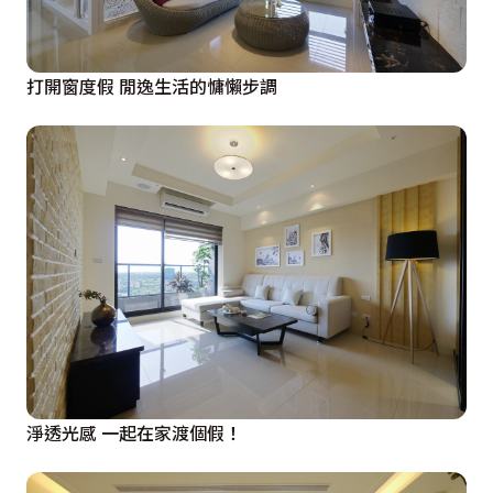
打開窗度假 閒逸生活的慵懶步調
淨透光感 一起在家渡個假！