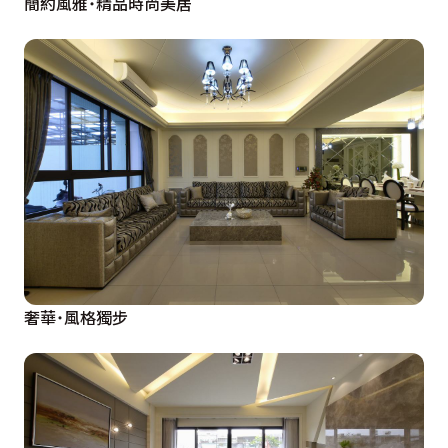
簡約風雅˙精品時尚美居
奢華˙風格獨步