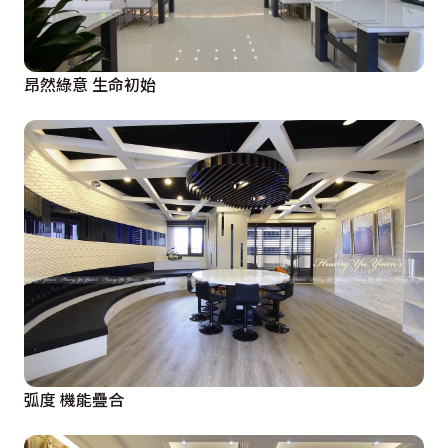
昂然綠意 生命初始
弧度 機能疊合