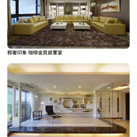
輕奢印象 咖啡金質感饗宴