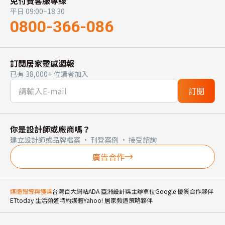
免付費客服專線
平日 09:00~18:30
0800-366-086
訂閱居家靈感週報
已有 38,000+ 位讀者加入
訂閱
你是設計師或廠商嗎？
建立設計師或品牌檔案 · 刊登案例 · 接受諮詢
廣告合作
媒體報導與獲獎
台灣百大網站
ADA 亞洲設計獎主辦單位
Google 優質合作夥伴
ETtoday 生活頻道特約媒體
Yahoo! 居家頻道策略夥伴