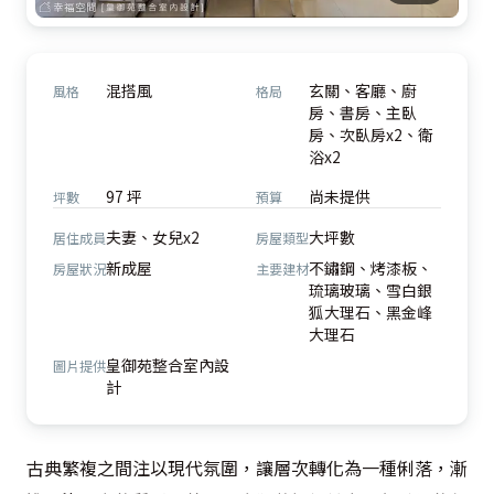
混搭風
玄關、客廳、廚
風格
格局
房、書房、主臥
房、次臥房x2、衛
浴x2
97 坪
尚未提供
坪數
預算
夫妻、女兒x2
大坪數
居住成員
房屋類型
新成屋
不鏽鋼、烤漆板、
房屋狀況
主要建材
琉璃玻璃、雪白銀
狐大理石、黑金峰
大理石
皇御苑整合室內設
圖片提供
計
古典繁複之間注以現代氛圍，讓層次轉化為一種俐落，漸