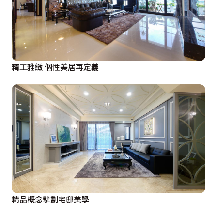
精工雅緻 個性美居再定義
精品概念擘劃宅邸美學