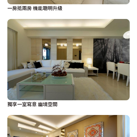
一房抵兩房 機能聰明升級
獨享一室寫意 幽境空間