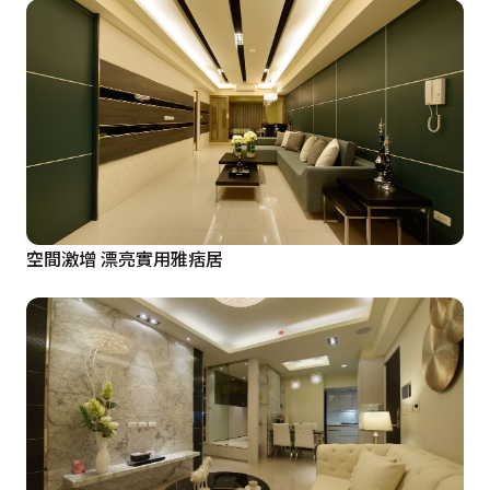
空間激增 漂亮實用雅痞居