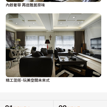
內斂奢華 再造雅居原味
精工混搭˙玩美空間未來式