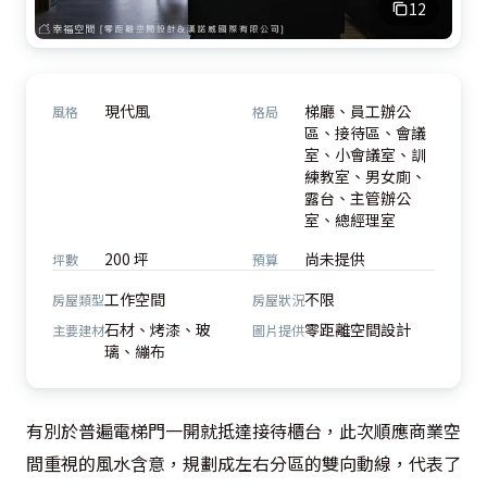
12
現代風
梯廳、員工辦公
風格
格局
區、接待區、會議
室、小會議室、訓
練教室、男女廁、
露台、主管辦公
室、總經理室
200 坪
尚未提供
坪數
預算
工作空間
不限
房屋類型
房屋狀況
石材、烤漆、玻
零距離空間設計
主要建材
圖片提供
璃、繃布
有別於普遍電梯門一開就抵達接待櫃台，此次順應商業空
間重視的風水含意，規劃成左右分區的雙向動線，代表了