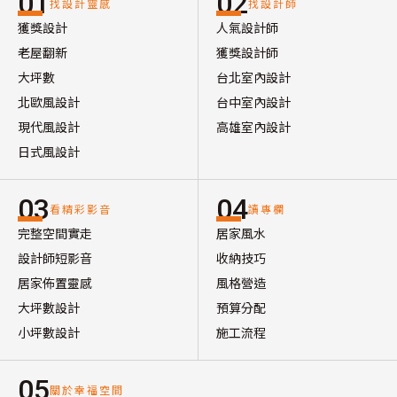
01
02
找設計靈感
找設計師
獲獎設計
人氣設計師
老屋翻新
獲獎設計師
大坪數
台北室內設計
北歐風設計
台中室內設計
現代風設計
高雄室內設計
日式風設計
03
04
看精彩影音
讀專欄
完整空間實走
居家風水
設計師短影音
收納技巧
居家佈置靈感
風格營造
大坪數設計
預算分配
小坪數設計
施工流程
05
關於幸福空間