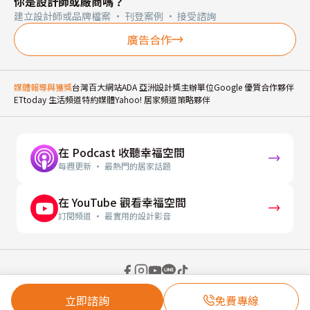
你是設計師或廠商嗎？
建立設計師或品牌檔案 · 刊登案例 · 接受諮詢
廣告合作
媒體報導與獲獎
台灣百大網站
ADA 亞洲設計獎主辦單位
Google 優質合作夥伴
ETtoday 生活頻道特約媒體
Yahoo! 居家頻道策略夥伴
在 Podcast 收聽幸福空間
每週更新 · 最熱門的居家話題
在 YouTube 觀看幸福空間
訂閱頻道 · 最實用的設計影音
© 2026 幸福空間 Gorgeous Space Co., Ltd.
立即諮詢
免費專線