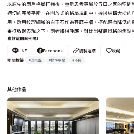
以原先的兩戶格局打通後，重新思考專屬於五口之家的空間
適切的完美平衡，在開放式的格局規劃中，透過結構大樑的
用。選用紋理細緻的白玉石作為客廳主牆，搭配略微降低的
畫框收邊表現之下，兩者遙相呼應，對比出整體風格的焦點
喜歡這個案例嗎?
LINE
Facebook
複製連結
收藏
相關標籤
#
混搭風
#
標準格局
#
不限
其他作品