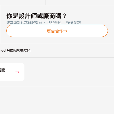
你是設計師或廠商嗎？
建立設計師或品牌檔案 · 刊登案例 · 接受諮詢
廣告合作
ahoo! 居家頻道策略夥伴
空間