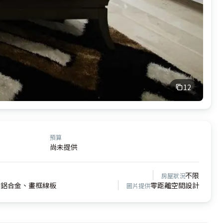
12
預算
尚未提供
不限
房屋狀況
、鋁合金、畫框線板
零距離空間設計
圖片提供