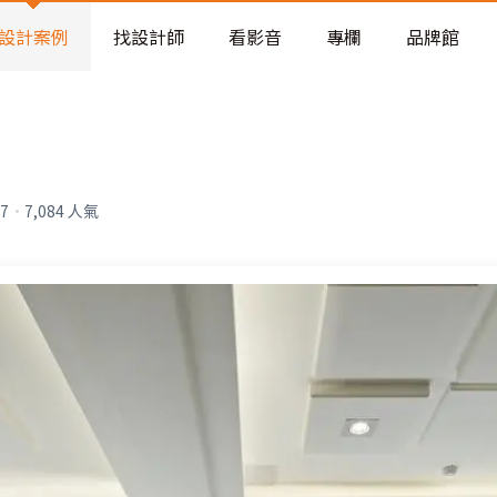
老屋預算分配與高 CP 值煥新術
設計案例
找設計師
看影音
專欄
品牌館
07
·
7,084
人氣