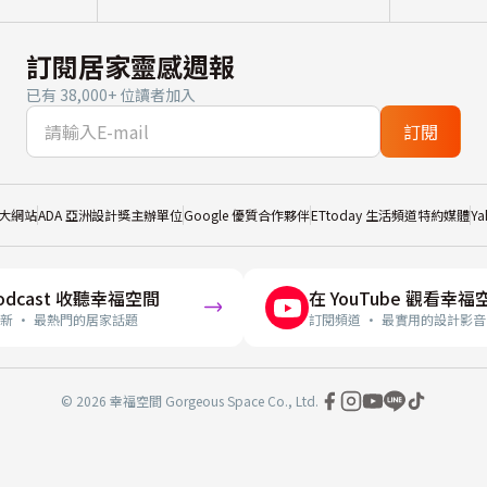
訂閱居家靈感週報
已有 38,000+ 位讀者加入
訂閱
大網站
ADA 亞洲設計獎主辦單位
Google 優質合作夥伴
ETtoday 生活頻道特約媒體
Y
odcast 收聽幸福空間
在 YouTube 觀看幸福
新 · 最熱門的居家話題
訂閱頻道 · 最實用的設計影音
© 2026 幸福空間 Gorgeous Space Co., Ltd.