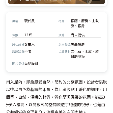
現代風
客廳、廚房、主臥
風格
格局
房、客房
13 坪
尚未提供
坪數
預算
女主人
挑高樓層
居住成員
房屋類型
不限
文化石、木皮、超
房屋狀況
主要建材
耐磨地板
尚屋設計
圖片提供
甫入屋內，即能感受自然、簡約的北歐氛圍，設計者跳脫
以往以白色為基調的印象，為此案妝點上暖色的調性，用
簡單、自然、溫暖的材質，營造簡潔溫馨的氛圍。挑高3
米6六樓高，以開放式的空間製造了絕佳的視野，也藉由
公共領域的合理劃分，演繹完美的空間表情。
