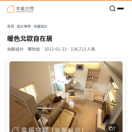
老屋預算分配與高 CP 值煥新術
看不見的居家風險和翻新關鍵
老屋預算分配與高 CP 值煥新術
首頁
設計案例
尚屋設計
暖色北歐自在居
尚屋設計
·
鄭秋如
·
2013-01-23
·
136,713
人氣
7