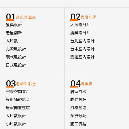
01
02
找設計靈感
找設計師
獲獎設計
人氣設計師
老屋翻新
獲獎設計師
大坪數
台北室內設計
北歐風設計
台中室內設計
現代風設計
高雄室內設計
日式風設計
03
04
看精彩影音
讀專欄
完整空間實走
居家風水
設計師短影音
收納技巧
居家佈置靈感
風格營造
大坪數設計
預算分配
小坪數設計
施工流程