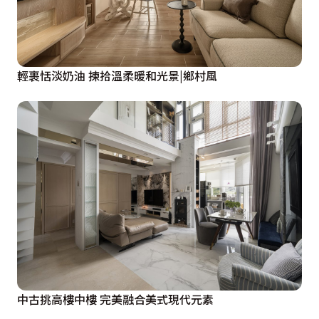
輕裹恬淡奶油 揀拾溫柔暖和光景|鄉村風
中古挑高樓中樓 完美融合美式現代元素