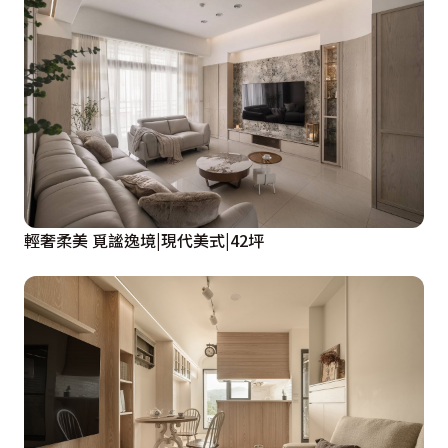
輕奢柔美 覓謐逸境|現代美式|42坪