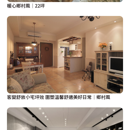
暖心鄉村風│22坪
客變舒放小宅坪效 圍塑溫馨舒適美好日常│鄉村風