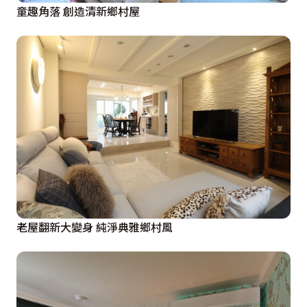
童趣角落 創造清新鄉村屋
老屋翻新大變身 純淨典雅鄉村風