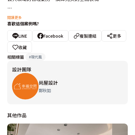
設計師將舊有格局重組，改變了入口處與廚房的位置，讓
閱讀更多
喜歡這個案例嗎?
動線更加流暢，開放的客廳與廚房，讓場域內沒有任何的
壓迫。同時也透過燈光、材質、線面間的鋪陳，例如在電
LINE
Facebook
複製連結
更多
視牆以烤漆玻璃及平行的燈帶，來表現層次變化以及巧妙
收藏
隱藏配電箱，形塑出優雅的品味居宅。
相關標籤
#
現代風
設計團隊
尚屋設計
鄭秋如
其他作品