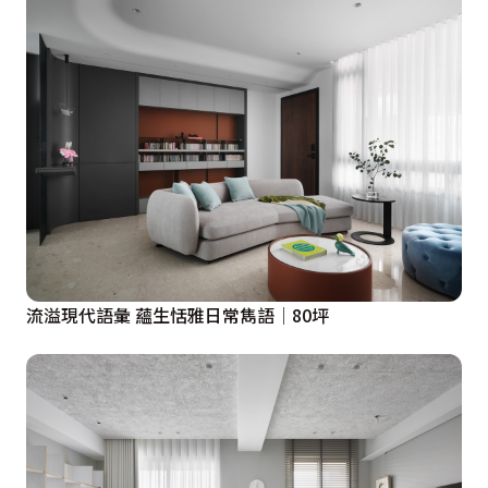
流溢現代語彙 蘊生恬雅日常雋語│80坪