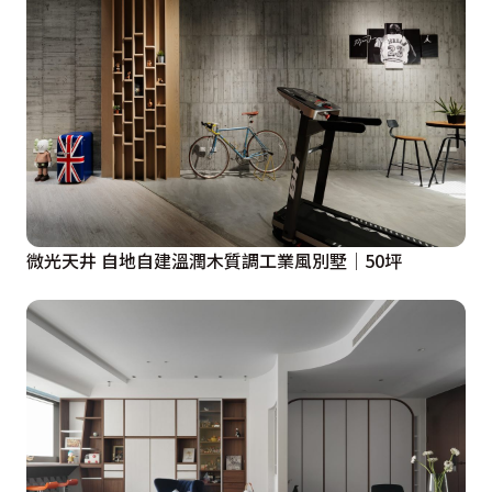
微光天井 自地自建溫潤木質調工業風別墅│50坪