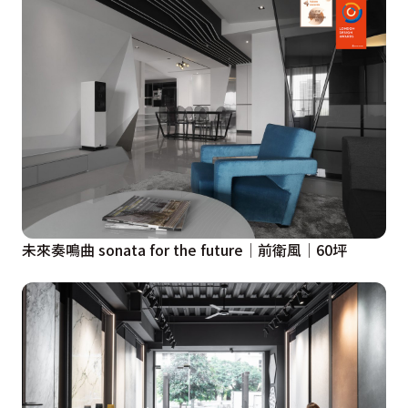
未來奏鳴曲 sonata for the future│前衛風│60坪