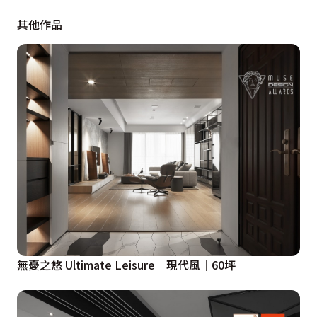
布局讓空間增添活潑調性。吧台檯面以堅硬度高的賽麗石
其他作品
鋪陳，可直接當砧板使用。
  主臥弧型的壁面在砌磚時就已經開始下功夫，轉角的收
邊及細節看出細膩的工法。主浴雙洗手檯下方搭構起白色
烤漆的木作櫃體，凹槽提供屋主放毛巾和衣物，從小地方
可以發現設計師的貼心。
  子境設計古振宏設計師掌握了現代簡約的元素，為年輕
屋主開創了全新的生活樣貌。
無憂之悠 Ultimate Leisure│現代風│60坪