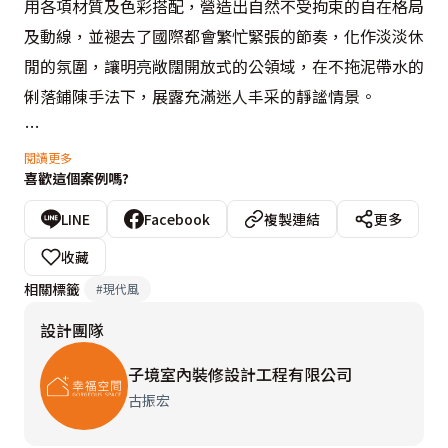
用各項材質及色彩搭配，營造出自然不受拘束的自在格局
及動線，並褪去了國際都會繁忙緊張的節奏，化作淡淡休
閒的氛圍，讓明亮敞闊開放式的公領域，在不拖泥帶水的
俐落鋪陳手法下，展露充滿迷人丰采的靜謐情景。
  客廳沙發背牆子境設計古振宏設計師挑選白色風化石，
閱讀更多
喜歡這個案例嗎?
讓粗獷原始的質感為整體紐約現代風格定下完美註解；貴
州木紋的中高櫃，厚實沈穩的櫃體巧妙分界客廳及書房場
LINE
Facebook
複製連結
更多
域。開放式的書房以半高牆和客廳相隔，視線不受阻擋空
收藏
間更顯穿透。
相關標籤
#
現代風
設計團隊
  全室無門框的設計讓每個平面保持整體美感，簡單俐
落，餐廳主牆以黑皮漆鋪陳，隨興的塗鴨或是當作備忘留
子境室內裝修設計工程有限公司
言板都很適合，中段用扁鐵勾勒出檯面俐落有型；廚房上
古振宏
方包覆噴砂梧桐木的結構大樑虛化了存在感，白色天花的