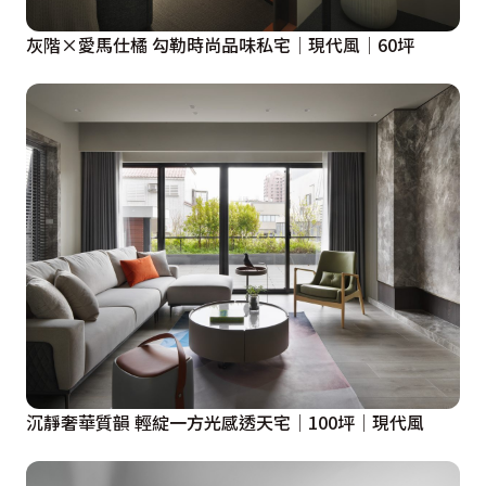
灰階×愛馬仕橘 勾勒時尚品味私宅│現代風│60坪
沉靜奢華質韻 輕綻一方光感透天宅│100坪│現代風