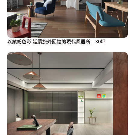
以繽紛色彩 延續旅外回憶的現代風居所│30坪