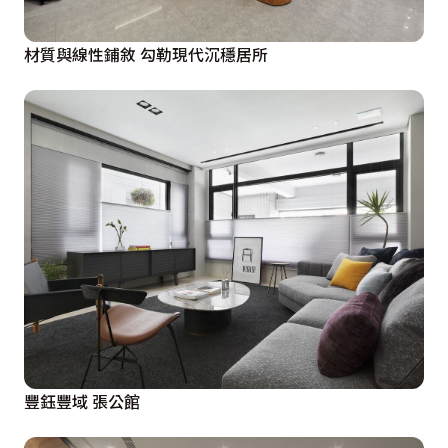
材質與線性鋪敘 勾勒現代沉穩居所
豐鈺豐域 張公館