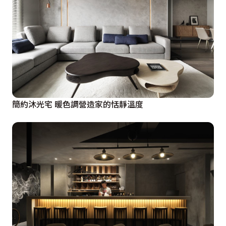
簡約沐光宅 暖色調營造家的恬靜溫度