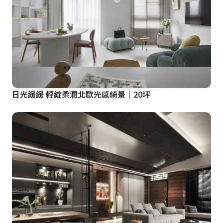
日光緩緩 輕綻柔潤北歐光感綺景│20坪