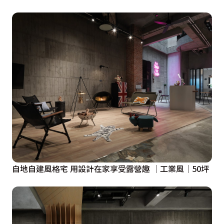
自地自建風格宅 用設計在家享受露營趣 │工業風│50坪