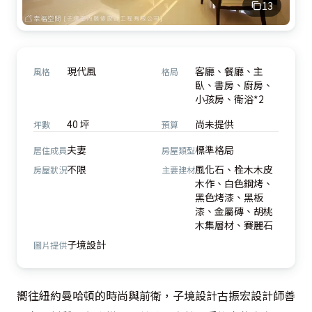
13
現代風
客廳、餐廳、主
風格
格局
臥、書房、廚房、
小孩房、衛浴*2
40 坪
尚未提供
坪數
預算
夫妻
標準格局
居住成員
房屋類型
不限
風化石、栓木木皮
房屋狀況
主要建材
木作、白色鋼烤、
黑色烤漆、黑板
漆、金屬磚、胡桃
木集層材、賽麗石
子境設計
圖片提供
嚮往紐約曼哈頓的時尚與前衛，子境設計古振宏設計師善