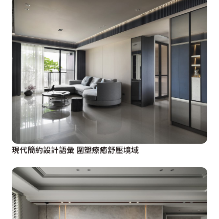
現代簡約設計語彙 圍塑療癒舒壓境域