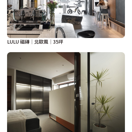
LULU 磁磚│北歐風│35坪