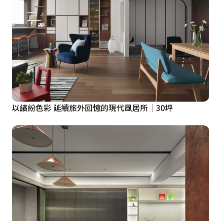
以繽紛色彩 延續旅外回憶的現代風居所│30坪