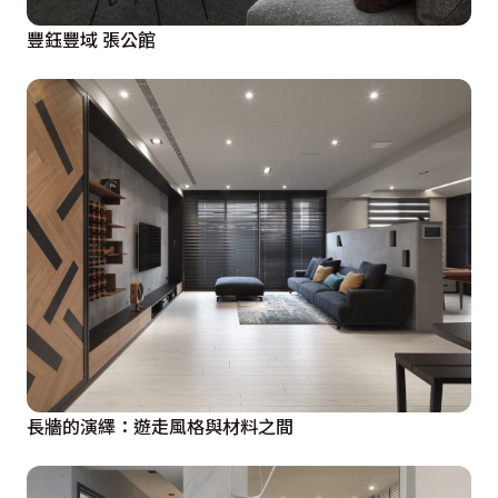
豐鈺豐域 張公館
長牆的演繹：遊走風格與材料之間