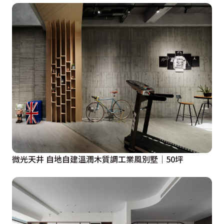
微光天井 自地自建溫潤木質調工業風別墅│50坪