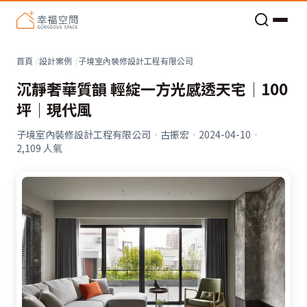
老屋預算分配與高 CP 值煥新術
看不見的居家風險和翻新關鍵
老屋預算分配與高 CP 值煥新術
首頁
設計案例
子境室內裝修設計工程有限公司
沉靜奢華質韻 輕綻一方光感透天宅│100
坪│現代風
子境室內裝修設計工程有限公司
·
古振宏
·
2024-04-10
·
2,109
人氣