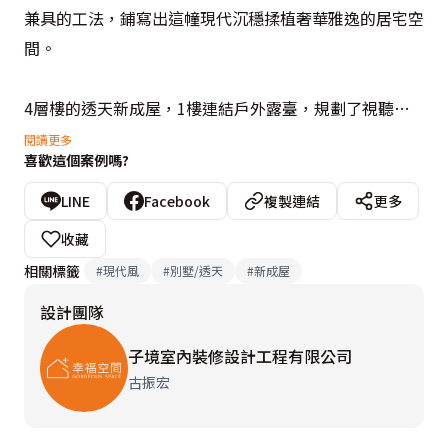
兼具的工法，鋪寫出這幢現代沉穩揉植奢華雅逸的居宅空
間。

4層樓的透天新成屋，1樓連結戶外露臺，規劃了視聽
室，藉此滿足屋主招待親朋好友最佳歡聚場域，灰色木皮
閱讀更多
喜歡這個案例嗎?
框搭配石紋美耐板和放射狀線性排列出主視覺牆，與岩片
搭佐金屬板的沙發背牆，呼應著沉穩灰色調性空間，綴以
LINE
Facebook
複製連結
更多
亮眼橘色沙發，增添空間的明亮彩度。其中細膩的設計巧
收藏
思，在於將儲藏室和廁所門片隱身在金屬板中。

相關標籤
#
現代風
#
別墅/透天
#
新成屋
設計團隊
順著樓梯來到2樓的客餐廳空間，中間廊道兩面玻璃挹注
了豐沛採光，家景形如通透，引納綠景和生活中的場景，
子境室內裝修設計工程有限公司
得以時刻圍繞居者。承襲空間的灰階調性，客廳以安哥拉
古振宏
珍珠石材，搭配灰木皮圍塑空間，一側格柵設計則巧妙修
飾柱體，而沙發背牆後的窗戶以石紋框作出框景，展現空