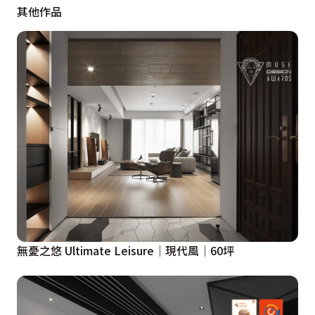
其他作品
間略帶奢華的細膩質感。深灰色金屬板順著天花一側，自
沙發背牆採L型延續到電視牆，讓空間有了延伸視感。餐
廚空間融合廚房、中島和餐桌，敞朗的場域讓一家人舒適
自在的在這裡共享生活的美好細節。

3樓的主臥空間，灰色立面搭配木質地板，圍塑沉靜的休
憩場域。床頭略帶弧形的規劃，隱藏了櫃體，又營造出包
覆的穩定感，一旁圓弧設計修飾了柱子，綴以燈帶，帶出
溫潤的氛圍，床尾整面的灰色櫃體門片，搭佐金屬線條，
細膩而優雅，其中也隱藏了更衣室的門片。

來到4樓為兩個孩子的房間，中間共用同一個戶外陽台，
無憂之悠 Ultimate Leisure│現代風│60坪
設計師依循孩子們的喜好做出專屬私人生活場域。一間以
深色系胡桃木實木皮建構床背牆，中間留空一道置物空
間，凹槽鋪貼金屬美耐板，嵌入溫和的燈條，兼具了床頭