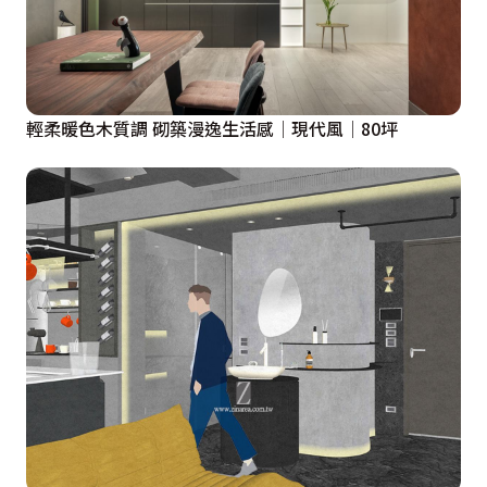
輕柔暖色木質調 砌築漫逸生活感│現代風│80坪