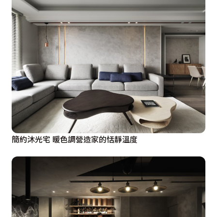
簡約沐光宅 暖色調營造家的恬靜溫度