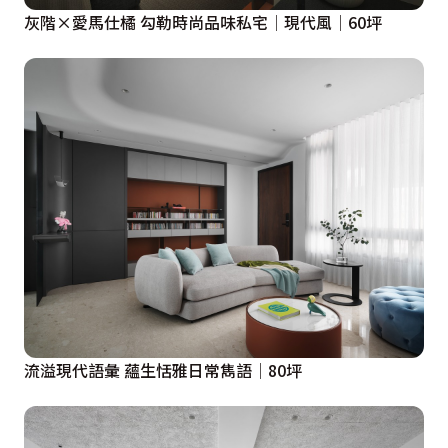
灰階×愛馬仕橘 勾勒時尚品味私宅│現代風│60坪
流溢現代語彙 蘊生恬雅日常雋語│80坪