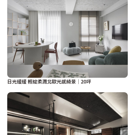
日光緩緩 輕綻柔潤北歐光感綺景│20坪