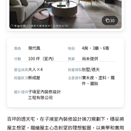
30
現代風
4房、3廳、6衛
風格
格局
100 坪（室內）
尚未提供
坪數
預算
大人×4
別墅/透天
居住成員
房屋類型
新成屋
實木皮、塗料、鐵
房屋狀況
主要建材
件、鍍鈦
子境室內裝修設計
圖片提供
工程有限公司
百坪的透天宅，在子境室內裝修設計操刀規劃下，穩妥將
屋主想望，描繪屋主心念盼望的理想藍圖，以美學和實用