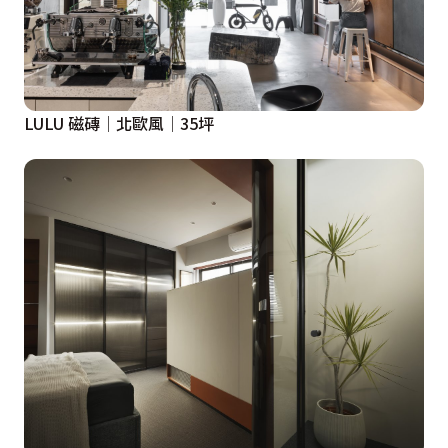
LULU 磁磚│北歐風│35坪