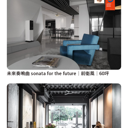
牆、照明和收納功能，整體臥室更是圍塑歐洲老件的溫潤
和沉穩質韻。另一間同樣走沉靜深色調，房門做了方向更
動，解決原本房門面床的問題，再運用黑色霧玻、鐵件和
木作打造書桌，劃分出更衣室、浴室和寢臥場域。床背牆
採塗料鏝抹出彷若磚頭的訂製紋理，床尾規劃了整排的灰
色櫃體，兼顧收納機能外，更將修飾了房內部份柱體。

子境室內裝修設計結合設計美學與豐富實務經驗，並擅用
未來奏鳴曲 sonata for the future│前衛風│60坪
異材質搭配，堆疊出饒富層次的同色調質感，構築朗闊的
空間舒適感，賦予屋主一家對於新居的各種想像，盛裝生
活的珍貴點滴。