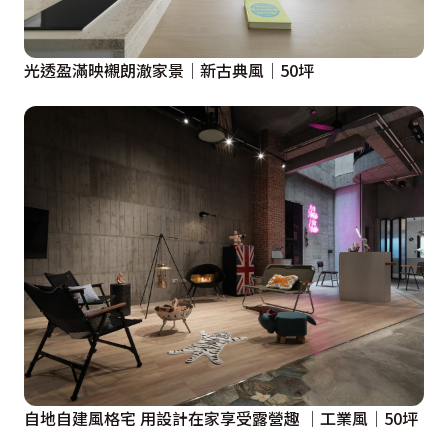
光透盈滿映襯朗澈家景│新古典風│50坪
自地自建風格宅 用設計在家享受露營趣 │工業風│50坪