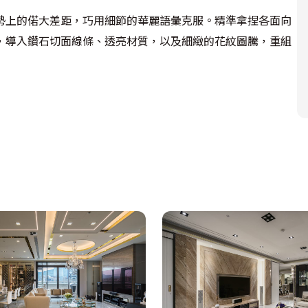
勢上的偌大差距，巧用細節的華麗語彙克服。精準拿捏各面向
，導入鑽石切面線條、透亮材質，以及細緻的花紋圖騰，重組
的菱格鏡，侷促的走道頓時明亮不少，順勢消弭狹窄空間的壓
，依循L型沙發椅發展電視牆主題，漆皮材質延續低調黑潮，
砂霧面，保留華麗圖騰的透亮，增強隱私性；而廚房拉門趣味
道逐步變化的多樣風景，增添精品居家的豐富性。
整適當的輕重比例，夫妻倆的首購新家，在雅典設計的規劃