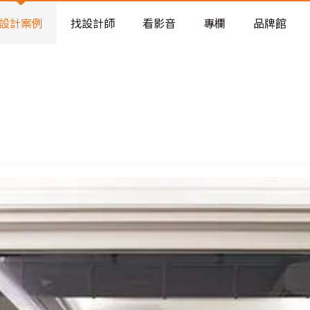
老屋預算分配與高 CP 值煥新術
看不見的居家風險和翻新關鍵
設計案例
找設計師
看影音
專欄
品牌館
老屋預算分配與高 CP 值煥新術