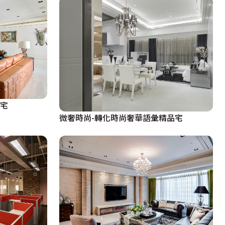
美宅
微奢時尚-轉化時尚奢華語彙精品宅