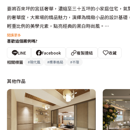
要將百來坪的宮廷奢華，濃縮至三十五坪的小家庭住宅，氣
的奢華度，大案場的精品魅力，演繹為精緻小品的設計基礎
輕重比例的美學元素，點亮經典的黑白時尚風。
閱讀更多
喜歡這個案例嗎?
玄關鏤空鞋櫃中段，改以燈光與鏡面襯底，轉折延伸至餐廳
迫。一盞透亮的水晶主燈，為相連的客、餐廳綻放華麗光采
LINE
Facebook
複製連結
收藏
對應後方不對稱的白色框架，體現形的創意延伸。
相關標籤
#
現代風
#
標準格局
#
不限
融入拉門的精緻藝術，足見設計者的細膩心思，書房拉門噴
其他作品
地反轉思考，噴砂相對應的細緻花紋，保留較多的通透，走
擷取華麗宮廷的精髓，將大宅之美轉移為設計元素，重新調
下，幻化為夢想中的精品屋。