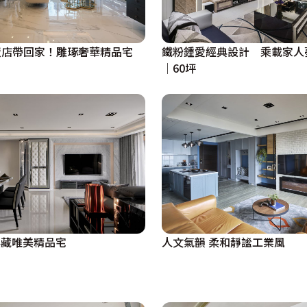
飯店帶回家！雕琢奢華精品宅
鐵粉鍾愛經典設計 乘載家人
｜60坪
典藏唯美精品宅
人文氣韻 柔和靜謐工業風