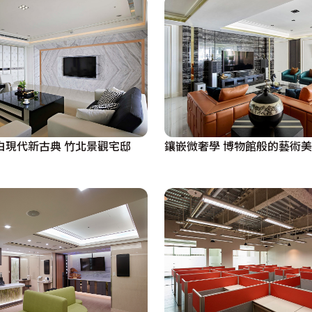
白現代新古典 竹北景觀宅邸
鑲嵌微奢學 博物館般的藝術