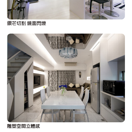
鑽芒切割 鏡面閃爍
雕塑空間立體感