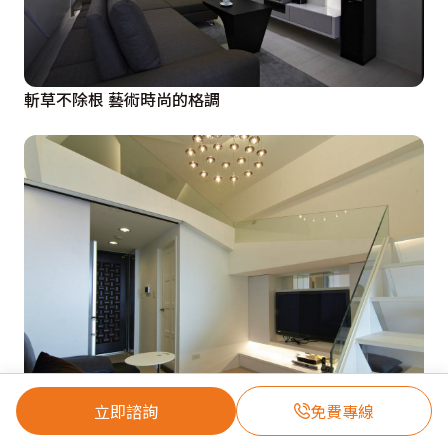
斬草不除根 藝術時尚的格調
立即諮詢
免費專線
層疊線條 美好光影生活