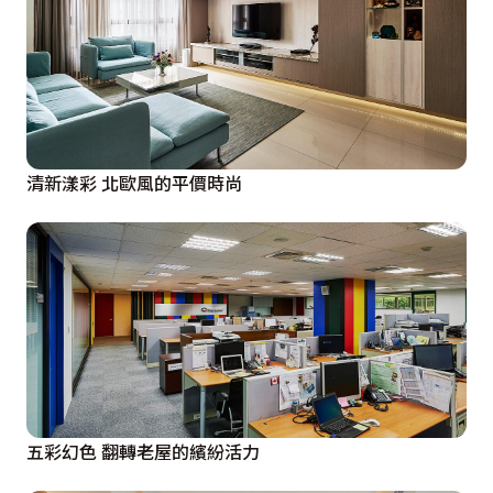
清新漾彩 北歐風的平價時尚
五彩幻色 翻轉老屋的繽紛活力