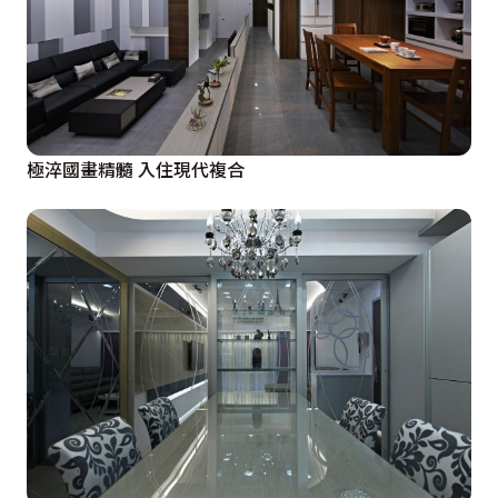
極淬國畫精髓 入住現代複合