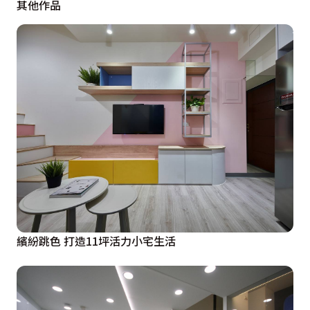
其他作品
都以玻璃材質為主，讓每個空間區域間的光源都能互相流
通有無，不致形成陰暗的角落。線條美學表現在電視牆、
吧臺天花板等，左右兩側電視櫃收納機能豐渥，採不對稱
線條的勾勒，視覺上較不呆板，與整體空間調性相呼應，
進而突顯出現代風格。吧臺上方的線條與光條間的流竄造
型，設計師表示此區為家中較常走動的地塊，線條的交
錯，走在下方時，人會產生前進、流動之感，整體空間也
因這流動感而更為有生命朝氣。
繽紛跳色 打造11坪活力小宅生活