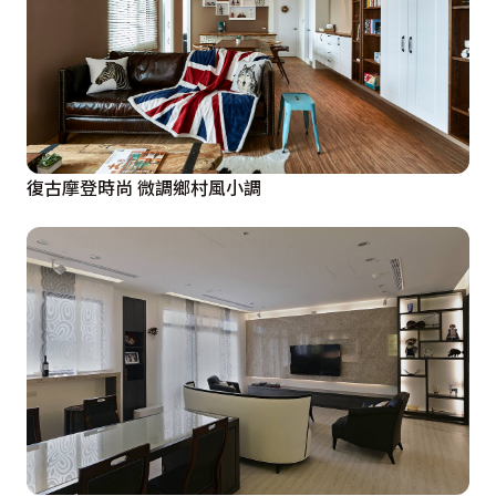
復古摩登時尚 微調鄉村風小調