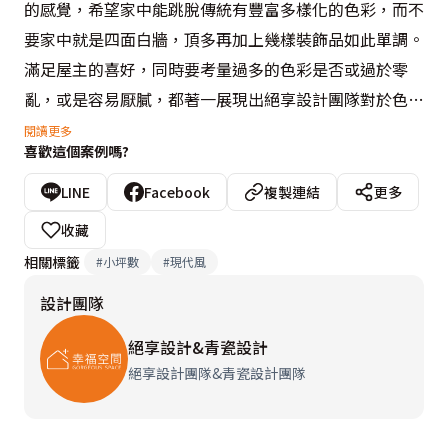
的感覺，希望家中能跳脫傳統有豐富多樣化的色彩，而不
要家中就是四面白牆，頂多再加上幾樣裝飾品如此單調。
滿足屋主的喜好，同時要考量過多的色彩是否或過於零
亂，或是容易厭膩，都著一展現出絕享設計團隊對於色彩
和空間比例的拿捏。選定空間中較可突出表現的牆面，如
閱讀更多
喜歡這個案例嗎?
電視牆、局部天花、水平牆面中間地帶，再加上部份可較
活潑呈現的傢俱配備，如吧臺，局部的色彩置入即跳脫出
LINE
Facebook
複製連結
更多
傳統白牆的視覺印象，再加上設計師所選用的色彩都可說
收藏
是相當大膽的搭配，如紅色、綠色，但選用的紅色與綠色
相關標籤
#
小坪數
#
現代風
又非像正紅正綠那樣突兀，蕃茄紅與草綠色的搭配，形塑
設計團隊
居家中合諧的色彩衝突美學。
絕享設計&青瓷設計
    營造出豐富活潑的空間印象，再進一步利用線條並引進
絕享設計團隊&青瓷設計團隊
充沛光源打造出現代感風格居家。在絕享設計團隊經手的
案子中，特別注重居家的明亮簡潔，此次住家中的每道門