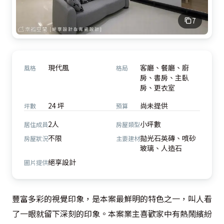
7
現代風
客廳、餐廳、廚
風格
格局
房、書房、主臥
房、更衣室
24 坪
尚未提供
坪數
預算
2人
小坪數
居住成員
房屋類型
不限
拋光石英磚、噴砂
房屋狀況
主要建材
玻璃、人造石
絕享設計
圖片提供
豐富多彩的視覺印象，是本案最鮮明的特色之一，叫人看
了一眼就留下深刻的印象。本案業主喜歡家中有熱鬧繽紛