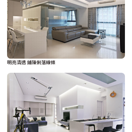
明亮清透 鋪陳俐落線條