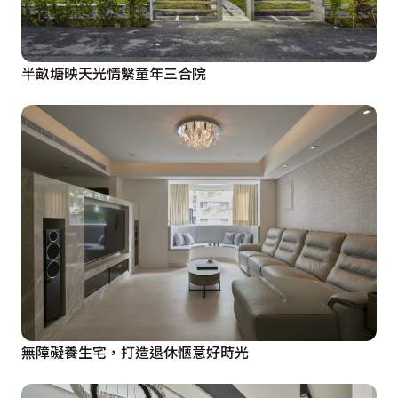
半畝塘映天光情繫童年三合院
無障礙養生宅，打造退休愜意好時光