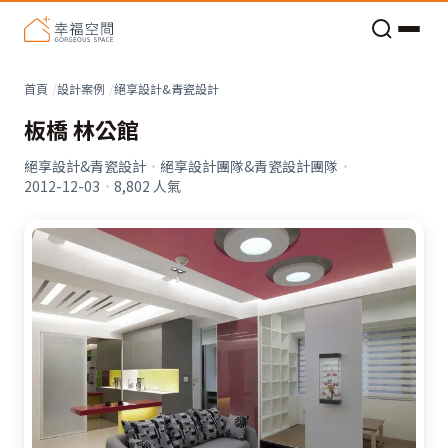
老屋預算分配與高 CP 值煥新術
看不見的居家風險和翻新關鍵
老屋預算分配與高 CP 值煥新術
首頁
設計案例
絕享設計&青瓷設計
板橋 林公館
絕享設計&青瓷設計
·
絕享設計團隊&青瓷設計團隊
·
2012-12-03
·
8,802
人氣