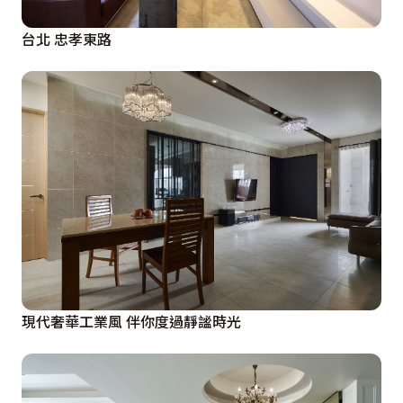
台北 忠孝東路
現代奢華工業風 伴你度過靜謐時光