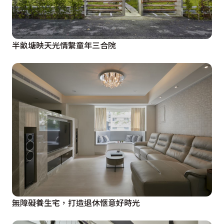
半畝塘映天光情繫童年三合院
無障礙養生宅，打造退休愜意好時光