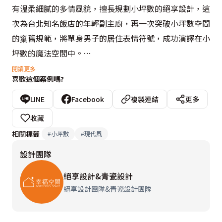
有溫柔細膩的多情風貌，擅長規劃小坪數的絕享設計，這
次為台北知名飯店的年輕副主廚，再一次突破小坪數空間
的窼舊規範，將單身男子的居住表情符號，成功演譯在小
坪數的魔法空間中。
閱讀更多
喜歡這個案例嗎?
  對於小坪數的挑高樓中樓空間，設計師的看法向來強調
樓梯空間擺設位置的重要，因為關係整體空間所有機能區
LINE
Facebook
複製連結
更多
域，特別是樓梯在空間量體的比例大小，對於應該挑高的
收藏
客廳，如何擅用空幾何線條去放大整體空間視覺，這可是
相關標籤
#
小坪數
#
現代風
絕享設計團隊的拿手強項之一，此外，觀察居住者的特有
設計團隊
生活個性後，去規劃適合空間主人的表情色彩，才能反映
整體空間的生命律動。所以在場台北知名飯店年輕副主廚
絕享設計&青瓷設計
的單身住宅，採用現代簡約的設計風格，以大量白色噴
絕享設計團隊&青瓷設計團隊
漆，木紋包覆的電視牆設計工法，代表男人的大器豪爽，
適度的五金鐵件裝飾，正好傳遞出細膩貼心的溫柔表情，