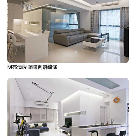
明亮清透 鋪陳俐落線條