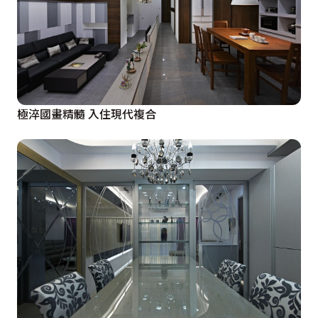
極淬國畫精髓 入住現代複合