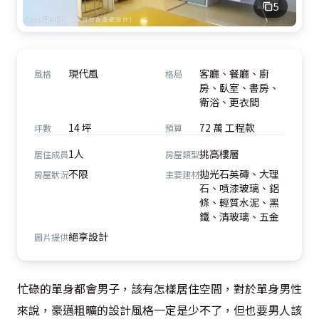
5
現代風
客廳、餐廳、廚
風格
格局
房、臥室、書房、
衛浴、更衣間
14 坪
72 萬 工程款
坪數
預算
1人
挑高樓層
居住成員
房屋類型
不限
拋光石英磚、大理
房屋狀況
主要建材
石、噴漆玻璃、鋁
條、輕質水泥、黑
鐵、清玻璃、五金
絕享設計
圖片提供
忙碌的單身都會男子，該有怎樣居住空間，對於單身男性
來說，豪邁粗曠的設計風格一定是少不了，但也要男人該