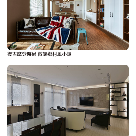
復古摩登時尚 微調鄉村風小調