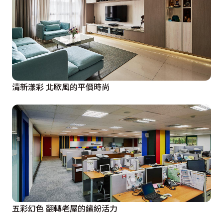
清新漾彩 北歐風的平價時尚
五彩幻色 翻轉老屋的繽紛活力