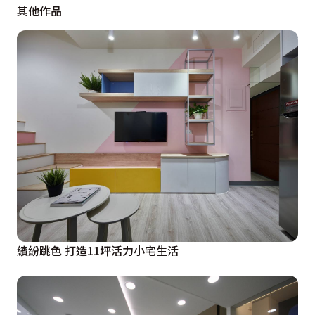
其他作品
特別客廳電視主牆向上延伸至天花的設計手法，配合階梯
式的吊燈裝置，不僅增高空間的視覺，也表達出主人剛直
清爽的獨特個性。
  自進入客廳，入門玄關旁有設置兼具收納的展示櫃後，
映入眼簾就是白色簍空的梯形踏板樓梯，配合上簡單白色
的線條欄杆，潔淨的顏色配置油然新生，米黃色系的L型
沙發，配上白色的空間基調及局部赭紅區塊與鮮黃，沒有
過多層次的設計手法，營造出簡約大方的空間氣息。特別
以輕質水泥規劃樓上地板，再鋪上拋光石英磚，讓行走二
樓夾層不僅穩固，也有静音效果。
繽紛跳色 打造11坪活力小宅生活
  二樓主臥區域有以略帶白灰色調的牆面，作為空間的基
調，搭配方塊與圓型的幾何設計，配合上主臥牆面的幾何
線條，彰顯出男主人的分明個性，一旁的鋁條與清玻璃，