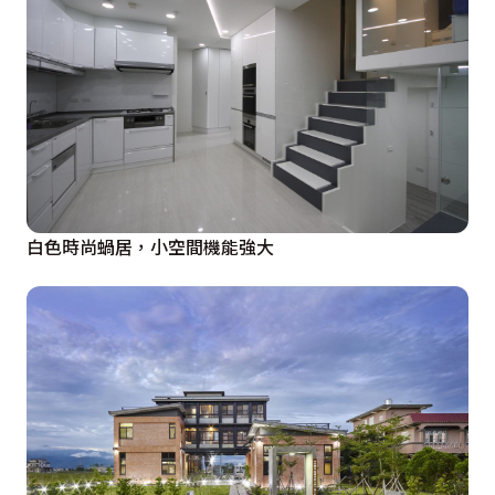
調和空間的簡約與細膩，成為主臥空間的最佳藝術，另主
臥牆面的長型簍空方格展示櫃，不僅具有展示效果，也增
添臥眠時的空間情趣語彙。在本案中設計師以燈光、角度
及顏色層次及線條的比例安排，特別是觀察居住者的個性
特質，成功成就小坪數空間溫暖空間語彙…
白色時尚蝸居，小空間機能強大