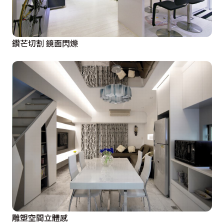
鑽芒切割 鏡面閃爍
雕塑空間立體感