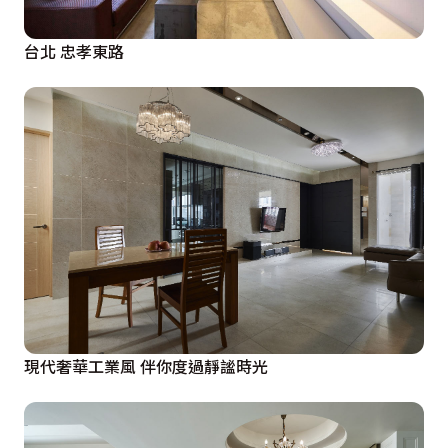
台北 忠孝東路
現代奢華工業風 伴你度過靜謐時光