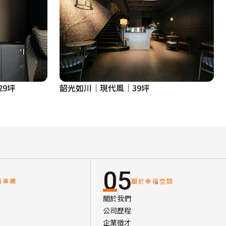
29坪
韶光如川│現代風│39坪
05
讀專欄
關於幸福空間
關於我們
公司歷程
企業徵才