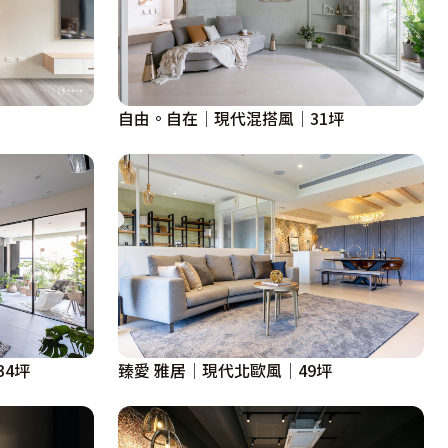
自由。自在│現代混搭風│31坪
4坪
臻愛 雅居│現代北歐風│49坪