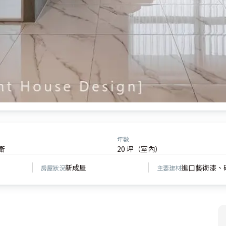
坪數
衛
20 坪（室內）
新成屋
進口藝術漆、
房屋狀況
主要建材