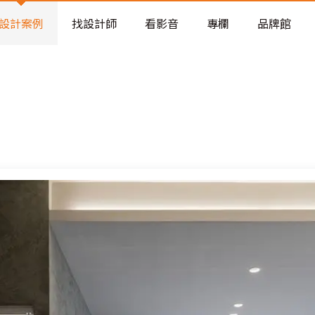
老屋預算分配與高 CP 值煥新術
設計案例
找設計師
看影音
專欄
品牌館