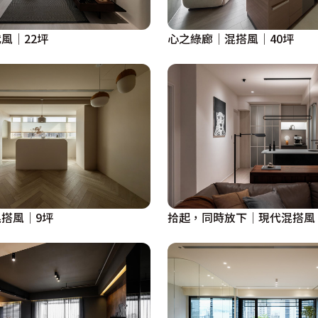
風│22坪
心之綠廊│混搭風│40坪
搭風│9坪
拾起，同時放下│現代混搭風