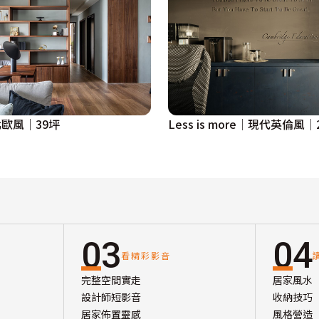
歐風│39坪
Less is more│現代英倫風│
03
04
看精彩影音
完整空間實走
居家風水
設計師短影音
收納技巧
居家佈置靈感
風格營造