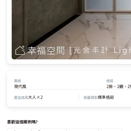
風格
格局
現代風
2房、2廳、2
大人×2
標準格局
居住成員
房屋類型
喜歡這個案例嗎?