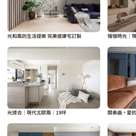
光和風的生活提案 完美健康宅訂製
慢慢時光│現
光揉合│現代北歐風│19坪
間奏曲。愛的