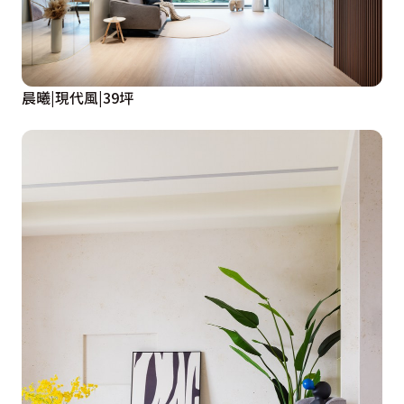
晨曦|現代風|39坪