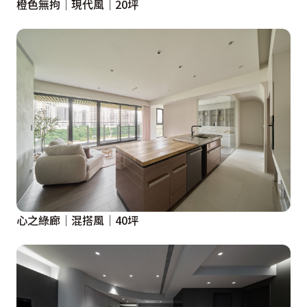
橙色無拘│現代風│20坪
心之綠廊│混搭風│40坪