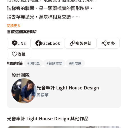
階梯旁的牆面，是一顆顆樸實的圓形陶瓷，

捨去華麗拋光，黑灰棕相互交錯，

不張揚的美感，是業主與他的甜點共同擁有的特質，

閱讀更多
喜歡這個案例嗎?
珍貴而不容忽視。

LINE
Facebook
複製連結
更多
他執著，對深信的事物異常堅持。

收藏
來客數、翻桌率是現實的考量，

相關標籤
#
現代風
#
餐飲空間
#
新成屋
卻無法成為理想生活上的阻礙。

設計團隊
他選擇減少桌次，捍衛適當的距離與空白，

讓遠道而來的人們擁有舒展緊繃身心的餘地。

光舍丰計 Light House Design
編織一片永恆的絢爛迷幻。

周語華
▌如川，滋養著靜水流深的靈魂
光舍丰計 Light House Design 其他作品