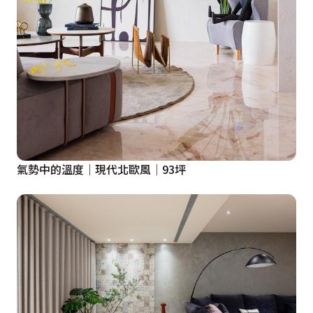
氣勢中的溫度│現代北歐風│93坪