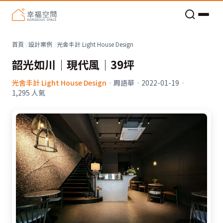
老屋預算分配與高 CP 值煥新術
看不見的居家風險和翻新關鍵
老屋預算分配與高 CP 值煥新術
首頁
設計案例
光舍丰計 Light House Design
韶光如川│現代風│39坪
光舍丰計 Light House Design
·
周語華
·
2022-01-19
·
1,295
人氣