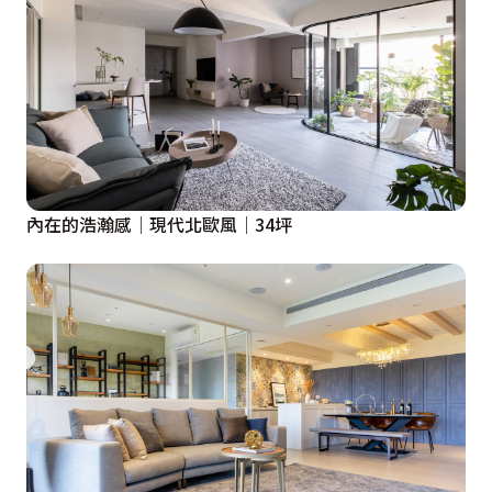
內在的浩瀚感│現代北歐風│34坪