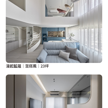
推開門，室外的強光被隔絕在外，

店內皆是暖色的微光。

音樂是輕柔的，空氣裡有淡淡的甜，

刻意與入口拉開距離的甜點櫃，

讓人在步伐間仔細感受漸進的氛圍。

當感官變得敏銳，才能發現被多數人忽略的細節。

吧檯選用的是低調啞光的石英石，質地溫軟，

讓人在結帳、品酒時不自覺停留，觸摸時不覺得冰冷。

如川，是業主對韶光的期待。

漫起藍蘊│混搭風│23坪
將心意珍藏在甜點內，邀請疲憊的靈魂到此停歇。

座位上方有小小的吊燈，藍色的燈罩是河。

片刻的美好因此有了延續下去的可能。

設計概念文字為【光舍丰計 Light House Design】提供