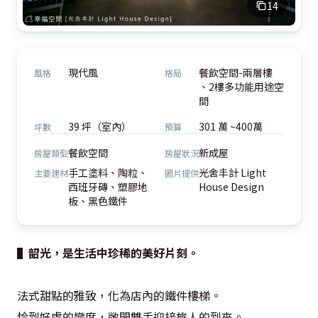
14
現代風
餐飲空間-兩層樓
風格
格局
、2樓多功能用途空
間
39 坪（室內）
301 萬 ~400萬
坪數
預算
餐飲空間
新成屋
房屋類型
房屋狀況
手工塗料、陶粒、
光舍丰計 Light
主要建材
圖片提供
西班牙磚、塑膠地
House Design
板、黑色鐵件
▌韶光，是生活中珍稀的美好片刻。
法式甜點的雅致，化為店內的鐵件樓梯。

恰到好處的彎度，敞開雙手迎接旅人的到來。
