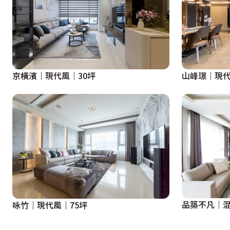
京橫濱｜現代風｜30坪
山峰璟｜現代
品築不凡｜混
咏竹｜現代風｜75坪