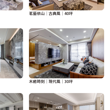
茗藝依山│古典風│40坪
木癒時刻｜現代風｜30坪