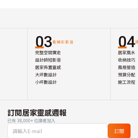
03
04
看精彩影音
完整空間實走
居家風水
設計師短影音
收納技巧
居家佈置靈感
風格營造
大坪數設計
預算分配
小坪數設計
施工流程
訂閱居家靈感週報
已有 38,000+ 位讀者加入
訂閱