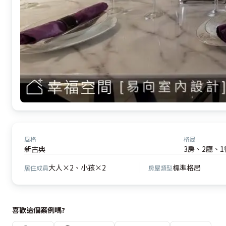
風格
格局
新古典
3房、2廳、1
大人×2、小孩×2
標準格局
居住成員
房屋類型
喜歡這個案例嗎?