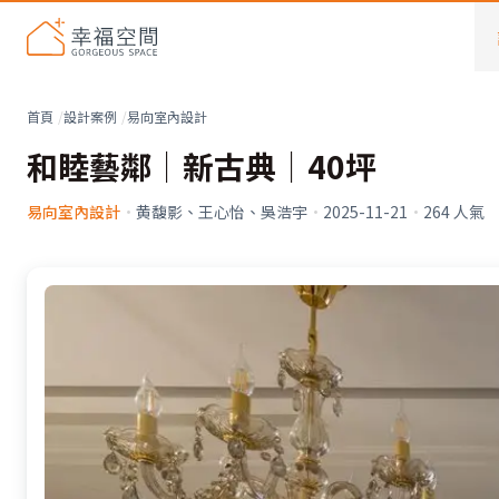
首頁
設計案例
易向室內設計
和睦藝鄰│新古典│40坪
易向室內設計
·
黄馥影、王心怡、吳浩宇
·
2025-11-21
·
264
人氣