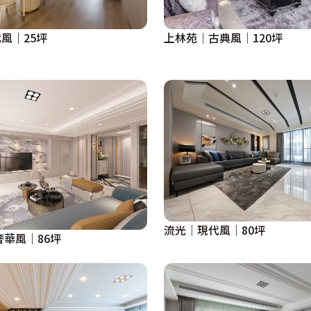
風｜25坪
上林苑│古典風│120坪
流光│現代風│80坪
奢華風│86坪