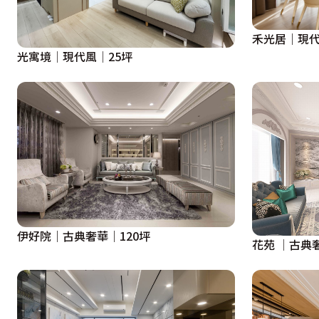
禾光居｜現代
光寓境│現代風│25坪
伊好院｜古典奢華｜120坪
花苑 │古典