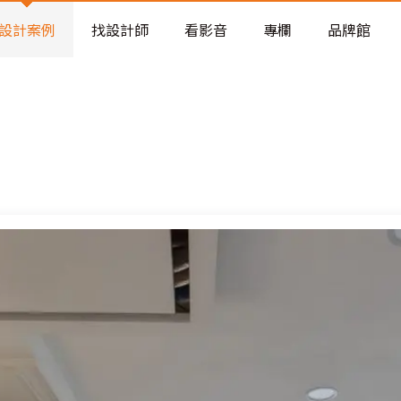
老屋預算分配與高 CP 值煥新術
設計案例
找設計師
看影音
專欄
品牌館