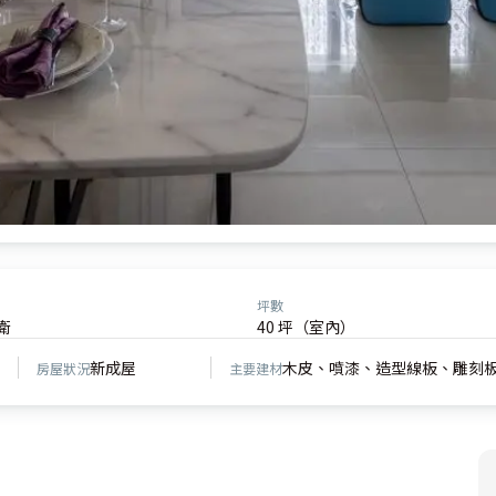
坪數
衛
40 坪（室內）
新成屋
木皮、噴漆、造型線板、雕刻
房屋狀況
主要建材