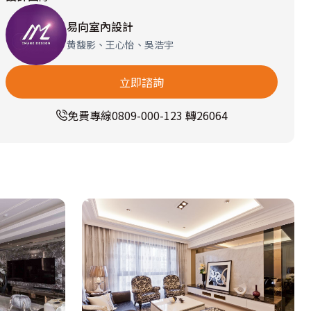
易向室內設計
黄馥影、王心怡、吳浩宇
立即諮詢
免費專線
0809-000-123 轉26064