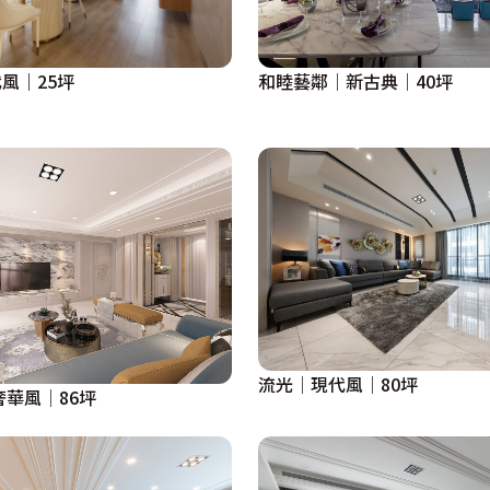
風｜25坪
和睦藝鄰│新古典│40坪
流光│現代風│80坪
奢華風│86坪