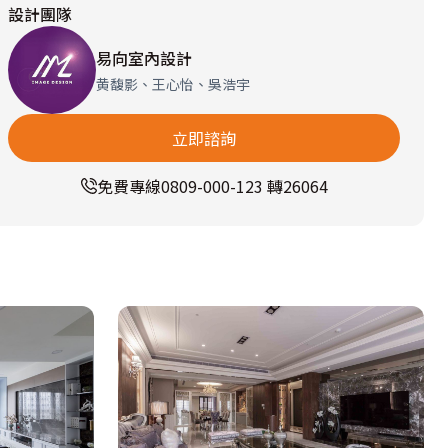
設計團隊
易向室內設計
黄馥影、王心怡、吳浩宇
立即諮詢
免費專線
0809-000-123 轉26064