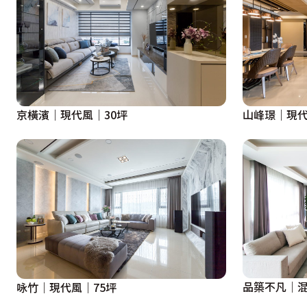
京橫濱｜現代風｜30坪
山峰璟｜現代
品築不凡｜混
咏竹｜現代風｜75坪