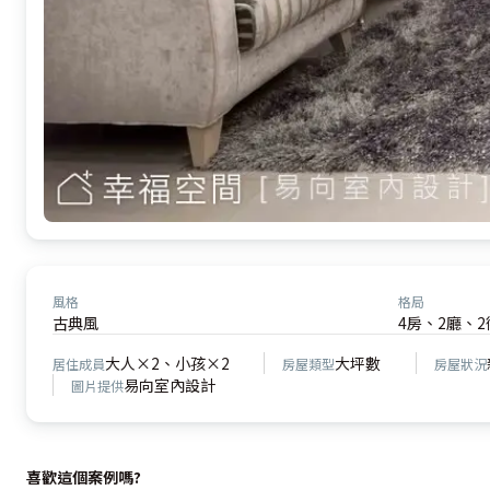
風格
格局
古典風
4房、2廳、2
大人×2、小孩×2
大坪數
居住成員
房屋類型
房屋狀況
易向室內設計
圖片提供
喜歡這個案例嗎?