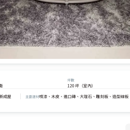
坪數
衛
120 坪（室內）
新成屋
噴漆、木皮、進口磚、大理石、雕刻板、造型線板
主要建材