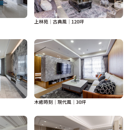
上林苑│古典風│120坪
木癒時刻｜現代風｜30坪