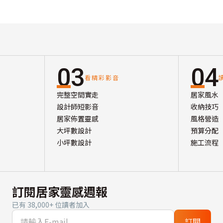
03
04
看精彩影音
完整空間實走
居家風水
設計師短影音
收納技巧
居家佈置靈感
風格營造
大坪數設計
預算分配
小坪數設計
施工流程
訂閱居家靈感週報
已有 38,000+ 位讀者加入
訂閱