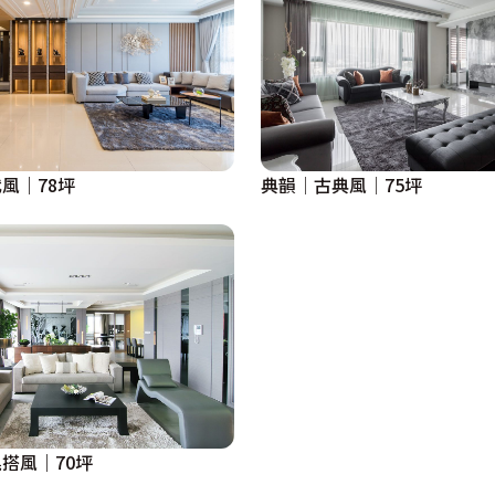
風｜78坪
典韻│古典風│75坪
搭風｜70坪