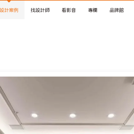
老屋預算分配與高 CP 值煥新術
設計案例
找設計師
看影音
專欄
品牌館