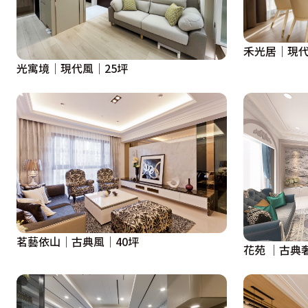
禾光居｜現代
光寓境│現代風│25坪
茗藝依山│古典風│40坪
花苑 │古典