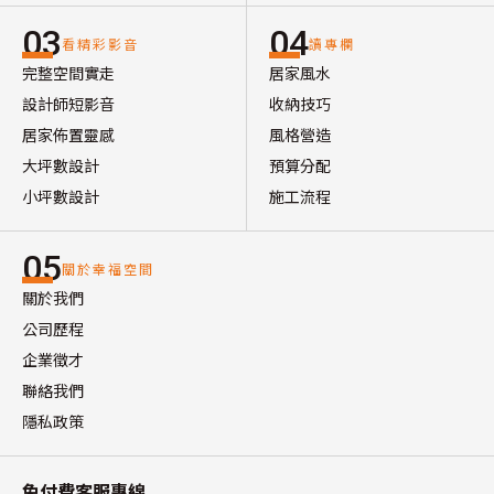
03
04
看精彩影音
讀專欄
完整空間實走
居家風水
設計師短影音
收納技巧
居家佈置靈感
風格營造
大坪數設計
預算分配
小坪數設計
施工流程
05
關於幸福空間
關於我們
公司歷程
企業徵才
聯絡我們
隱私政策
免付費客服專線