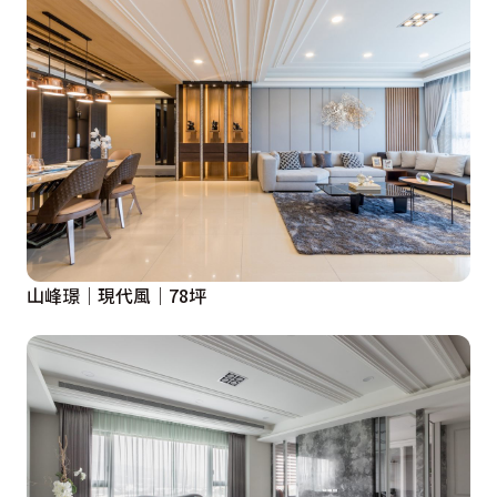
山峰璟｜現代風｜78坪