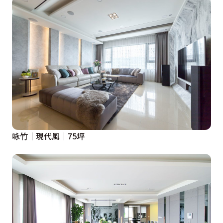
咏竹｜現代風｜75坪