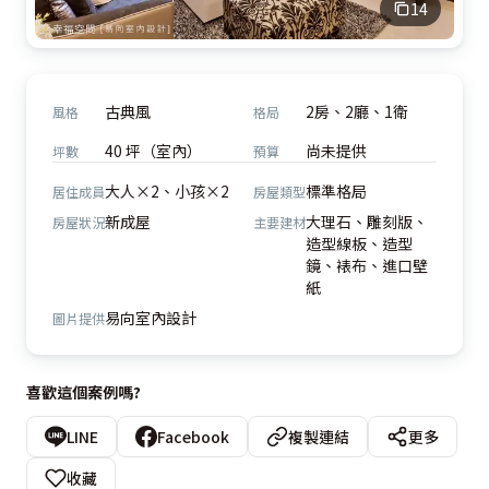
14
古典風
2房、2廳、1衛
風格
格局
40 坪（室內）
尚未提供
坪數
預算
大人×2、小孩×2
標準格局
居住成員
房屋類型
新成屋
大理石、雕刻版、
房屋狀況
主要建材
造型線板、造型
鏡、裱布、進口壁
紙
易向室內設計
圖片提供
喜歡這個案例嗎?
LINE
Facebook
複製連結
更多
收藏