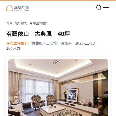
老屋預算分配與高 CP 值煥新術
首頁
設計案例
易向室內設計
茗藝依山│古典風│40坪
易向室內設計
·
黄馥影、王心怡、吳浩宇
·
2025-11-13
·
164
人氣