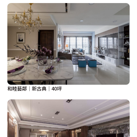
和睦藝鄰│新古典│40坪