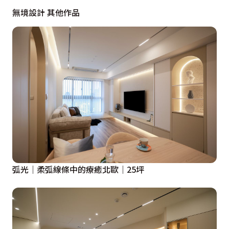
無境設計 其他作品
設計概念文字為【無境設計】提供
弧光｜柔弧線條中的療癒北歐｜25坪