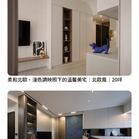
柔和北歐，淺色調映照下的溫馨美宅｜北歐風｜20坪