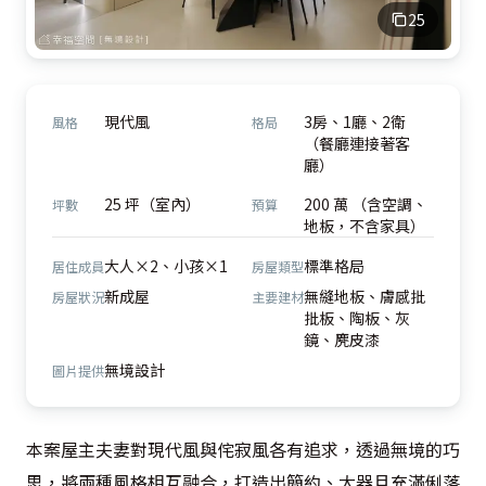
25
現代風
3房、1廳、2衛
風格
格局
（餐廳連接著客
廳）
25 坪（室內）
200 萬 （含空調、
坪數
預算
地板，不含家具）
大人×2、小孩×1
標準格局
居住成員
房屋類型
新成屋
無縫地板、膚感批
房屋狀況
主要建材
批板、陶板、灰
鏡、麂皮漆
無境設計
圖片提供
本案屋主夫妻對現代風與侘寂風各有追求，透過無境的巧
思，將兩種風格相互融合，打造出簡約、大器且充滿俐落