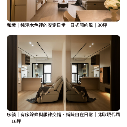
和境｜純淨木色裡的安定日常｜日式簡約風｜30坪
序韻｜有序線條與韻律交錯，鋪陳自在日常｜北歐現代風
｜16坪