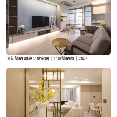
清新簡約 靜謐北歐家居｜北歐簡約風｜25坪