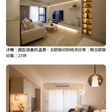
沐曦｜圓弧語彙的溫潤，北歐無印的純淨日常｜輕北歐無
印風｜27坪