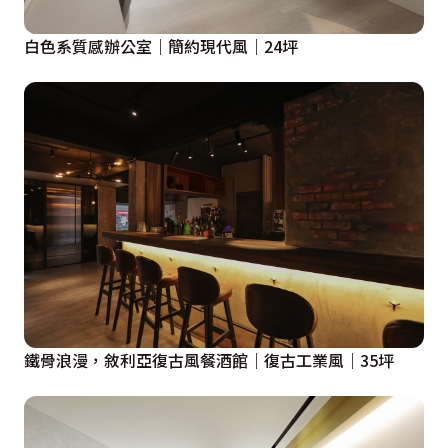
白色系質感辦公室｜簡約現代風｜24坪
鐵骨浪漫，敘利亞復古風餐酒館｜復古工業風｜35坪