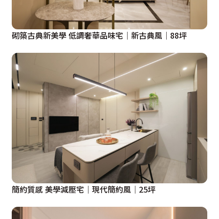
砌築古典新美學 低調奢華品味宅｜新古典風｜88坪
簡約質感 美學減壓宅｜現代簡約風｜25坪