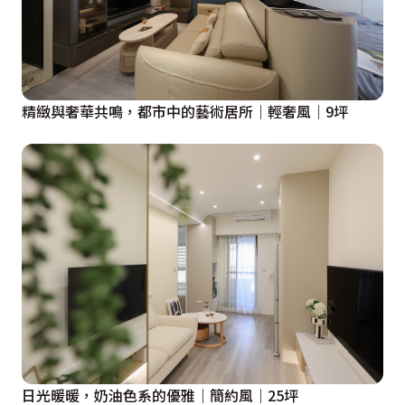
精緻與奢華共鳴，都市中的藝術居所｜輕奢風｜9坪
日光暖暖，奶油色系的優雅｜簡約風｜25坪