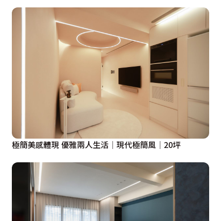
極簡美感體現 優雅兩人生活│現代極簡風│20坪