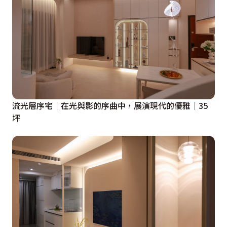
流光層序宅｜在光與影的序曲中，展演現代的優雅｜35
坪