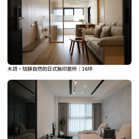
木詩・恬靜自然的日式無印居所｜16坪