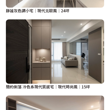
靜謐灰色調小宅｜現代北歐風｜24坪
簡約俐落 冷色系現代質感宅｜現代時尚風｜15坪