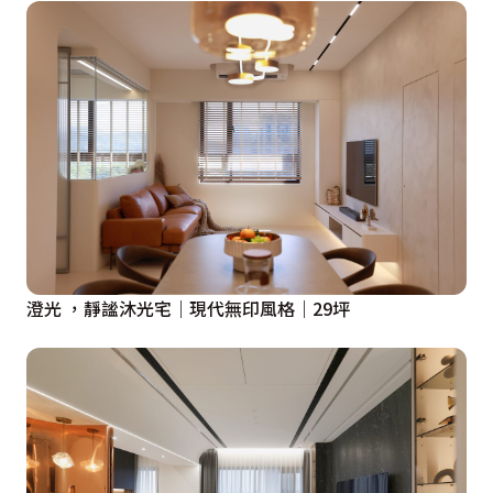
澄光 ，靜謐沐光宅｜現代無印風格｜29坪