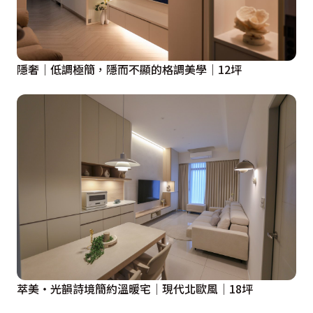
隱奢｜低調極簡，隱而不顯的格調美學｜12坪
萃美・光韻詩境簡約溫暖宅│現代北歐風│18坪