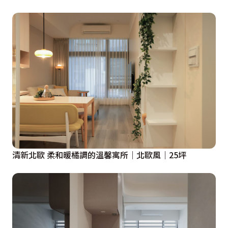
清新北歐 柔和暖橘調的溫馨寓所｜北歐風｜25坪