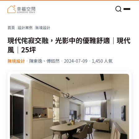
老屋預算分配與高 CP 值煥新術
看不見的居家風險和翻新關鍵
老屋預算分配與高 CP 值煥新術
首頁
設計案例
無境設計
現代侘寂交融，光影中的優雅舒適｜現代
風｜25坪
無境設計
·
陳東逸、傅鈺然
·
2024-07-09
·
1,450
人氣