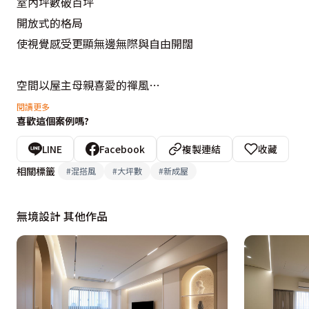
室內坪數破百坪

開放式的格局

使視覺感受更顯無邊無際與自由開闊

空間以屋主母親喜愛的禪風

與屋主熱愛的現代古典混搭

閱讀更多
喜歡這個案例嗎?
而客廳沙發背牆全手工打造的福字櫃

亦呈現對於父親的思念

LINE
Facebook
複製連結
收藏
不同風格的交融

相關標籤
#
混搭風
#
大坪數
#
新成屋
營造了多元的風貌

無境設計 其他作品
兩戶合一，是新的開始

舊的融合，是過去的回憶

這是一個充滿希望的空間

讓屋主一家重新梳理生活的樣貌
