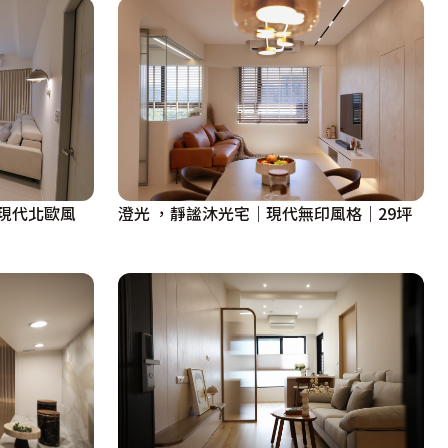
現代北歐風
澄光 ，靜謐沐光宅｜現代無印風格｜29坪