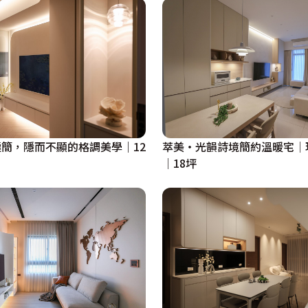
簡，隱而不顯的格調美學｜12
萃美・光韻詩境簡約溫暖宅│
│18坪