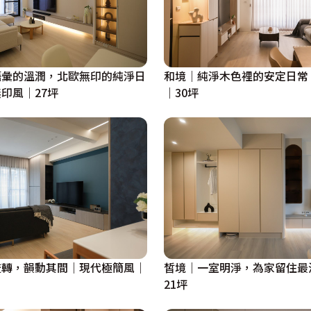
語彙的溫潤，北歐無印的純淨日
和境｜純淨木色裡的安定日常
印風｜27坪
｜30坪
流轉，韻動其間｜現代極簡風｜
皙境｜一室明淨，為家留住最
21坪