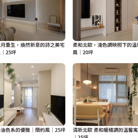
歲月重生，煥然新意的詩之美宅
柔和北歐，淺色調映照下的溫
｜25坪
風｜20坪
油色系的優雅｜簡約風｜25坪
清新北歐 柔和暖橘調的溫馨
｜25坪