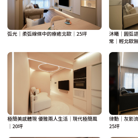
譜寫並儲放更多的人生篇章

 設計概念文字為【無境設計】提供
弧光｜柔弧線條中的療癒北歐｜25坪
沐曦｜圓弧
常｜輕北歐無
極簡美感體現 優雅兩人生活│現代極簡風
律動｜灰影
│20坪
25坪