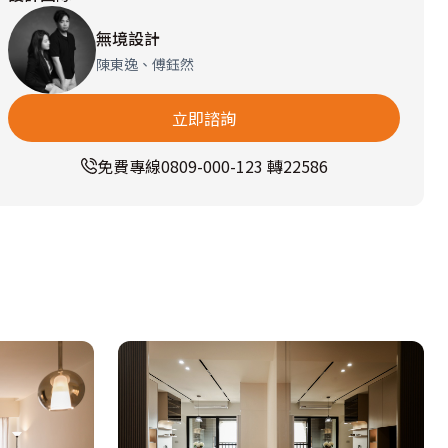
無境設計
陳東逸、傅鈺然
立即諮詢
免費專線
0809-000-123 轉22586