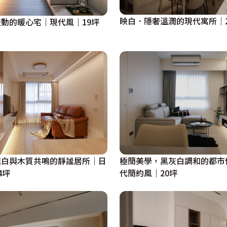
映白．隱奢溫潤的現代寓所│2
動的暖心宅｜現代風｜19坪
純白與木質共鳴的靜謐居所｜日
極簡美學，黑灰白調和的都市
4坪
代簡約風｜20坪