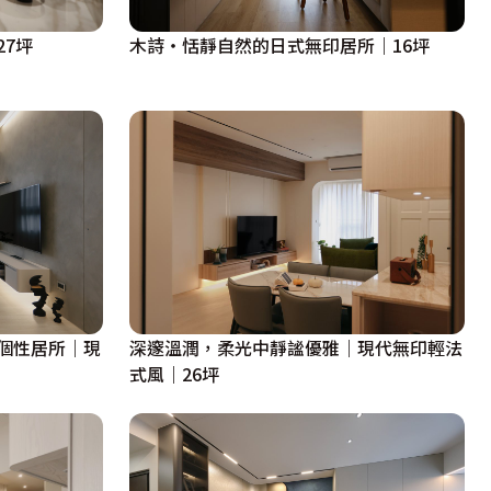
7坪
木詩・恬靜自然的日式無印居所｜16坪
個性居所｜現
深邃溫潤，柔光中靜謐優雅｜現代無印輕法
式風｜26坪