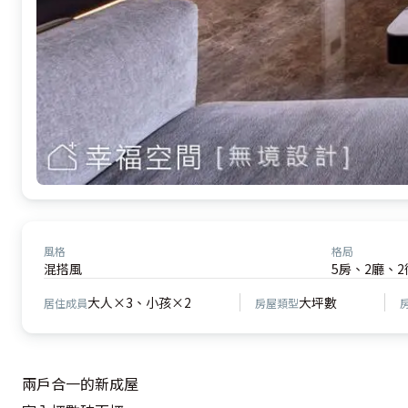
風格
格局
混搭風
5房、2廳、2
大人×3、小孩×2
大坪數
居住成員
房屋類型
兩戶合一的新成屋
