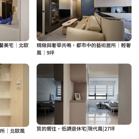
馨美宅｜北歐
精緻與奢華共鳴，都市中的藝術居所｜輕奢
風｜9坪
質的嚮往，低調退休宅|現代風|27坪
寓所｜北歐風