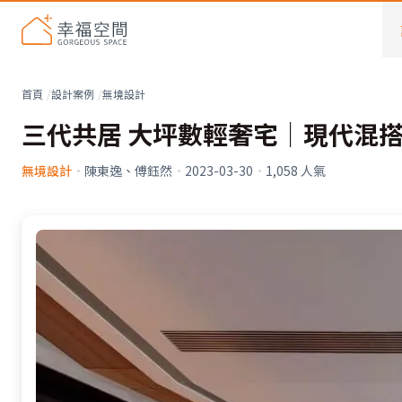
首頁
設計案例
無境設計
三代共居 大坪數輕奢宅｜現代混搭
無境設計
·
陳東逸、傅鈺然
·
2023-03-30
·
1,058
人氣