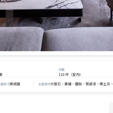
坪數
衛
110 坪（室內）
新成屋
大理石、黃檜、鍍鈦、質感漆、樂土灰
房屋狀況
主要建材