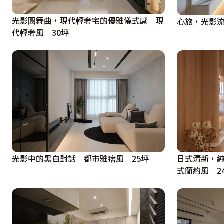
光影圓舞曲，現代輕奢宅的優雅儀式感｜現
心旅，光影流
代輕奢風｜30坪
光影中的黑白對話｜都市雅痞風｜25坪
日式清新，
式簡約風｜2