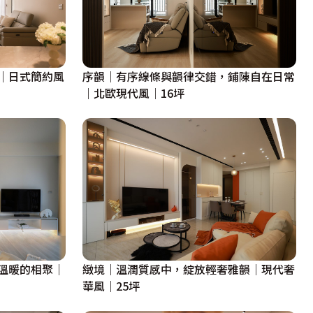
｜日式簡約風
序韻｜有序線條與韻律交錯，鋪陳自在日常
｜北歐現代風｜16坪
溫暖的相聚｜
緻境｜溫潤質感中，綻放輕奢雅韻｜現代奢
華風｜25坪