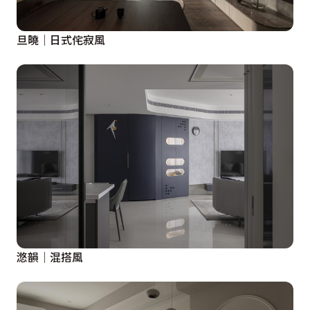
旦曉│日式侘寂風
滺韻│混搭風