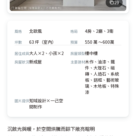
29
北歐風
4房、2廳、3衛
風格
格局
63 坪（室內）
550 萬 ～600萬
坪數
預算
大人×2、小孩×2
樓中樓
居住成員
房屋類型
新成屋
木作、油漆、鐵
房屋狀況
主要建材
件、大理石、磁
磚、人造石、系統
板、鋁框、藝術玻
璃、木地板、特殊
漆
知域設計×一己空
圖片提供
間制作
沉斂光與暖，於空間烘騰而餘下敞亮暄明
