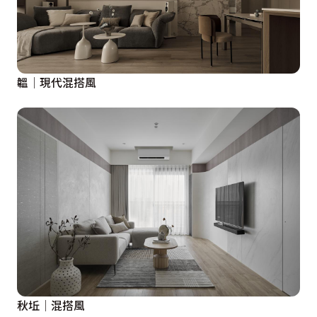
韞│現代混搭風
秋坵│混搭風