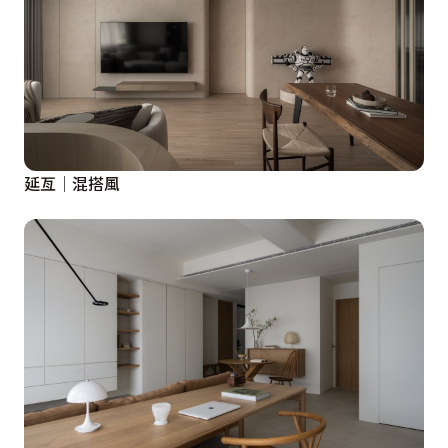
延亙│混搭風