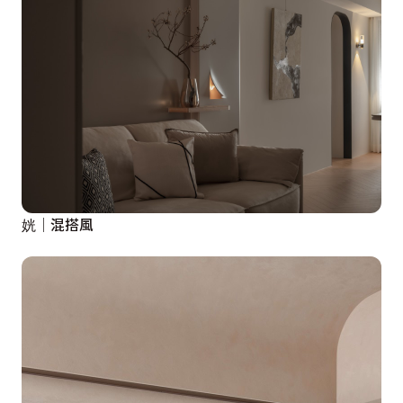
姯│混搭風