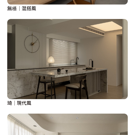
無橎│混搭風
琦│現代風