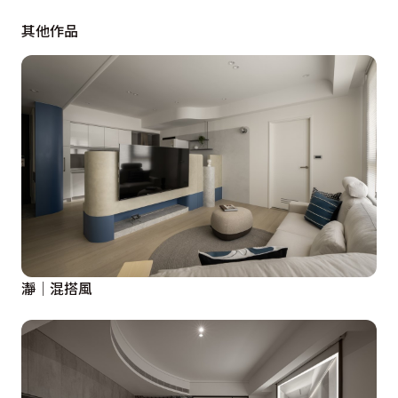
廚房區域規劃充足層架櫃體以滿足儲納需求，另也善用中
其他作品
島下方櫃體空間，設計一處電器收納空間；對面則規劃為
多功能休憩區，且兼具神明廳場域功能性，另也透過較高
的地面設計，與整體公領域稍稍界分而自成獨立性。

客臥設計滑動式電視背牆，賦予彈性空間使用；男孩房的
床頭背牆為格柵線條設計，並以黃色為跳色設計一處開放
式衣架。寢臥相鄰的小走道盡頭，以紅色作為跳色型塑焦
點，由樓梯延遞至樓上邊旁空間，於此擺設小冰箱以方便
二樓寢臥放置飲料或小點心，並於上方規劃小層架，提供
小巧的置物檯面。

瀞│混搭風
為了避免原先女兒房的窗戶緊鄰側牆，而讓窗簾有漏光的
潛在問題，將其設計為拱型窗框收邊，讓整體空間更溫
馨；另也於衣櫃做一隅粉色的開放式衣架空間，呼應主空