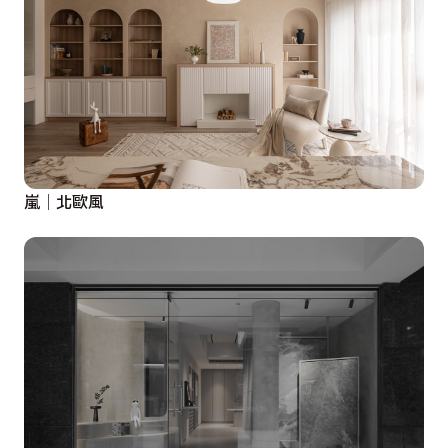
嵐│北歐風