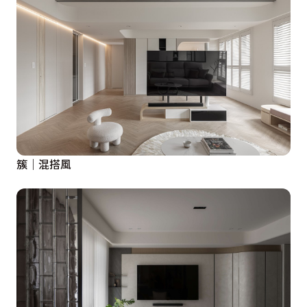
簇｜混搭風