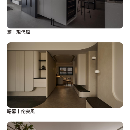
灝丨現代風
曙暮丨侘寂風