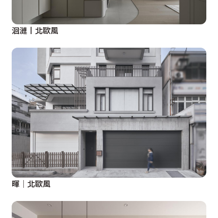
洄漣丨北歐風
暉│北歐風