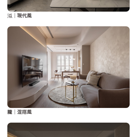
泤│現代風
朧│混搭風