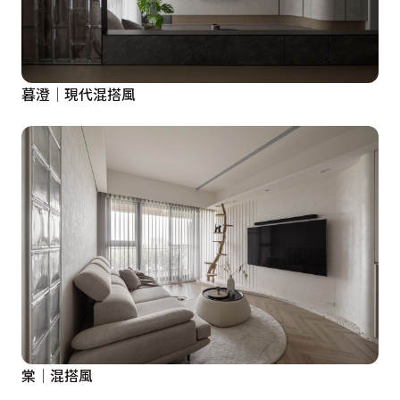
暮澄│現代混搭風
棠│混搭風