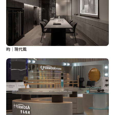
間色調，並以大小不一的粉棕色系圓扣，為寢臥空間增添
可愛童趣。

走廊底面則為主臥結合書房的私人空間，於主臥設有可調
節角度的電視桿，並在床緣落地窗邊規劃一排收納矮櫃，
兼具小臥榻功能，圍塑適愜悠然的嫻靜恣意；床頭則設有
整體圓弧收邊的小展示櫃區，並於對面同樣設計圓邊玻璃
昀｜現代風
展櫃，呼應整體柔粉調性而別有溫潤圓緩的造型。另以黑
玻搭佐燈條界分出男主人的書房空間，以深黑色調圈圍一
處凝神的工作區域，並規劃展架與儲書櫃體，滿足公務或
私人讀物儲納。主衛浴的鏡櫃跳脫以往設計，將四邊嵌入
金屬邊框烤漆並以圓角修飾收邊；另設有浴缸洗滌返家時
的身心疲倦，讓沐浴更有儀式感。

設計概念文字為【知域設計×一己空間制作】提供