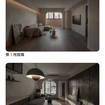
槃丨侘寂風