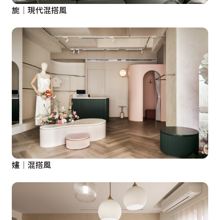
旎│現代混搭風
嫿│混搭風