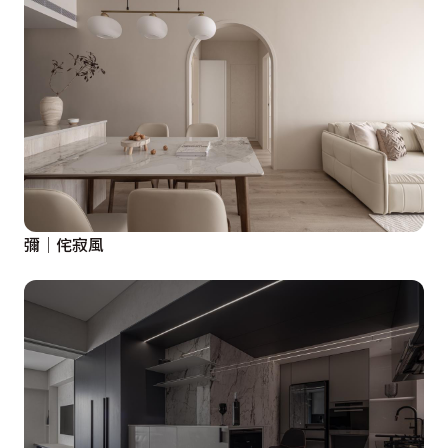
彌│侘寂風