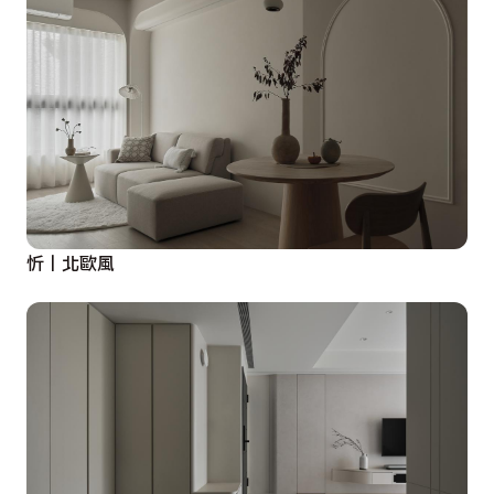
忻丨北歐風