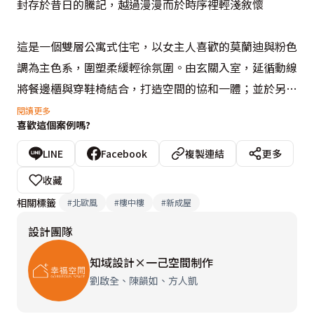
封存於昔日的騰記，越過漫漫而於時序裡輕淺敘懷

這是一個雙層公寓式住宅，以女主人喜歡的莫蘭迪與粉色
調為主色系，圍塑柔緩輕徐氛圍。由玄關入室，延循動線
將餐邊櫃與穿鞋椅結合，打造空間的協和一體；並於另一
側則規劃一處端景檯面，以展示個人品味雅興。

閱讀更多
喜歡這個案例嗎?
波浪流線的天花造型，圓緩修飾管線設備，另搭佐硅膠燈
LINE
Facebook
複製連結
更多
條延伸以型塑視覺亮點。於開放式的空間設計大片落地玻
收藏
璃窗面，引領光線入室而有良好採光，營造窗明几淨的居
相關標籤
#
北歐風
#
樓中樓
#
新成屋
家場域；餐櫃展示層架背牆採用鐵板材質而具磁吸功能，
設計團隊
供屋主張貼或更換生活照，充盈家庭溫馨氛圍；海棠花玻
璃則承載屋主的兒時回憶，訴說昔日情懷而別具紀念意
知域設計×一己空間制作
義。

劉啟全、陳韻如、方人凱