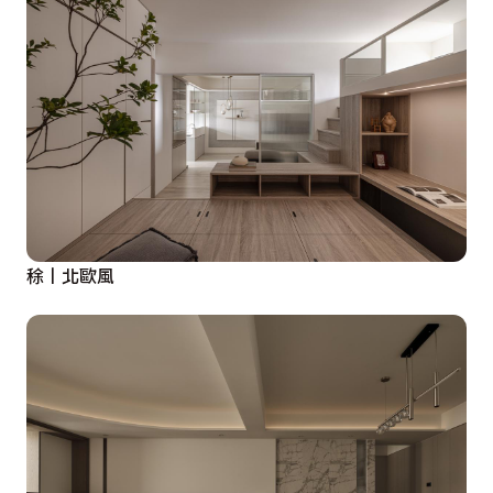
稌丨北歐風