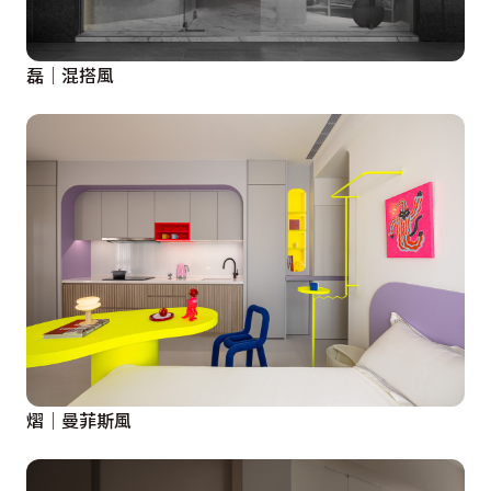
磊│混搭風
熠│曼菲斯風