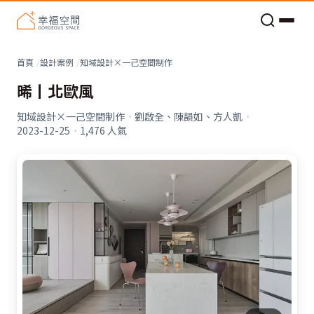
老屋預算分配與高 CP 值煥新術
看不見的居家風險和翻新關鍵
老屋預算分配與高 CP 值煥新術
首頁
設計案例
知域設計×一己空間制作
晞丨北歐風
知域設計×一己空間制作
·
劉啟全、陳韻如、方人凱
·
2023-12-25
·
1,476
人氣