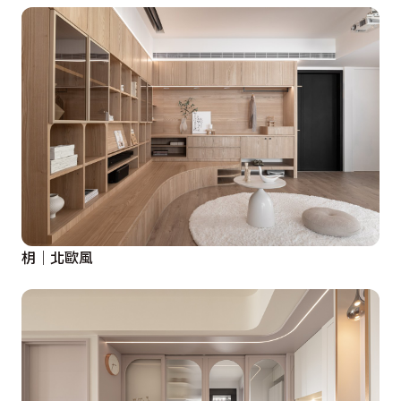
枂｜北歐風