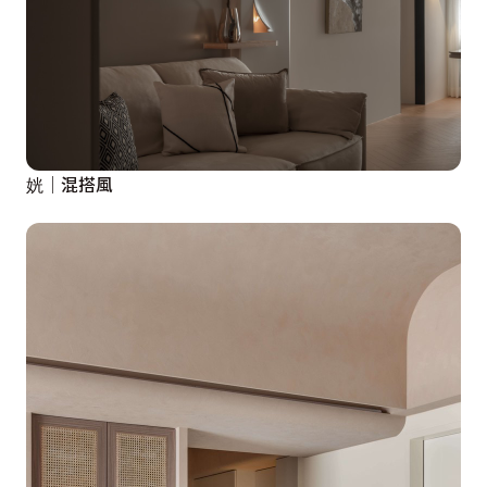
姯│混搭風