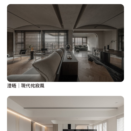
澄晤│現代侘寂風