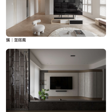
簇｜混搭風