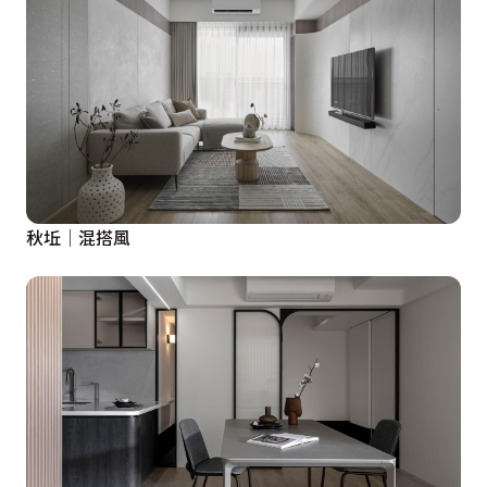
秋坵│混搭風