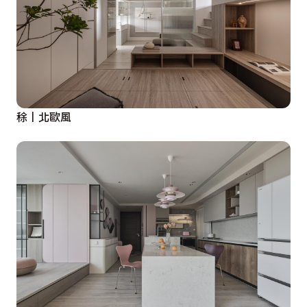
稌丨北歐風