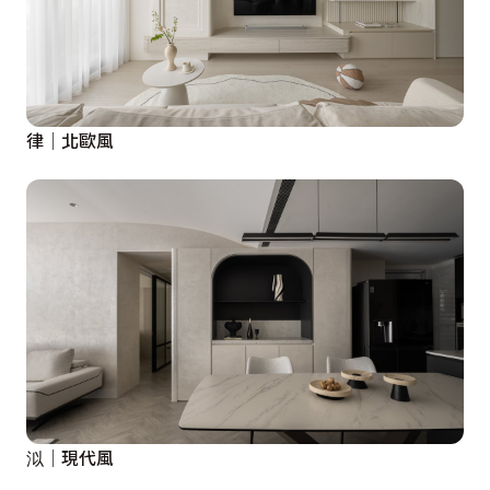
律│北歐風
泤│現代風