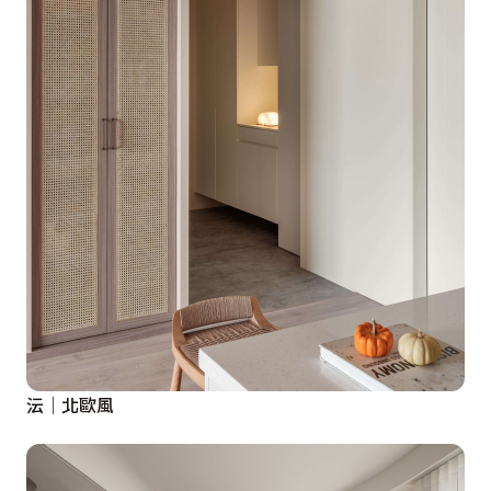
沄│北歐風