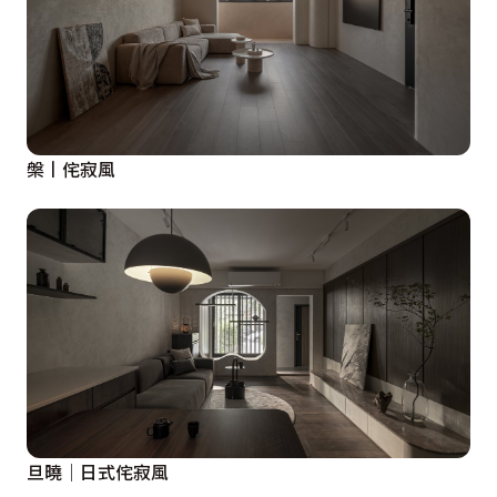
槃丨侘寂風
旦曉│日式侘寂風